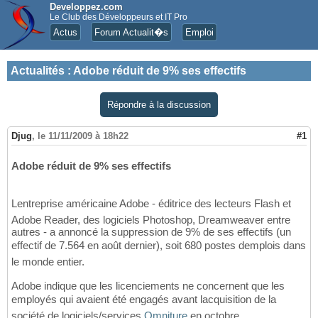
Developpez.com
Le Club des Développeurs et IT Pro
Actus
Forum Actualit�s
Emploi
Actualités
:
Adobe réduit de 9% ses effectifs
Répondre à la discussion
Djug
,
le 11/11/2009 à 18h22
#1
Adobe réduit de 9% ses effectifs
Lentreprise américaine Adobe - éditrice des lecteurs Flash et
Adobe Reader, des logiciels Photoshop, Dreamweaver entre
autres - a annoncé la suppression de 9% de ses effectifs (un
effectif de 7.564 en août dernier), soit 680 postes demplois dans
le monde entier.
Adobe indique que les licenciements ne concernent que les
employés qui avaient été engagés avant lacquisition de la
société de logiciels/services
Omniture
en octobre.