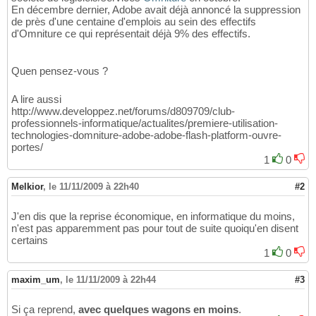
En décembre dernier, Adobe avait déjà annoncé la suppression
de près d'une centaine d'emplois au sein des effectifs
d'Omniture ce qui représentait déjà 9% des effectifs.
Quen pensez-vous ?
A lire aussi
http://www.developpez.net/forums/d809709/club-
professionnels-informatique/actualites/premiere-utilisation-
technologies-domniture-adobe-adobe-flash-platform-ouvre-
portes/
1
0
Melkior
,
le 11/11/2009 à 22h40
#2
J'en dis que la reprise économique, en informatique du moins,
n'est pas apparemment pas pour tout de suite quoiqu'en disent
certains
1
0
maxim_um
,
le 11/11/2009 à 22h44
#3
Si ça reprend,
avec quelques wagons en moins
.