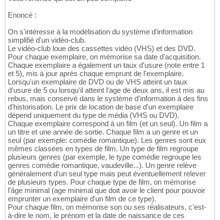
Enoncé :
On s'intéresse à la modélisation du système d'information
simplifié d'un vidéo-club.
Le vidéo-club loue des cassettes vidéo (VHS) et des DVD.
Pour chaque exemplaire, on mémorise sa date d'acquisition.
Chaque exemplaire a également un taux d'usure (note entre 1
et 5), mis à jour après chaque emprunt de l'exemplaire.
Lorsqu'un exemplaire de DVD ou de VHS atteint un taux
d'usure de 5 ou lorsqu'il atteint l'age de deux ans, il est mis au
rebus, mais conservé dans le système d'information à des fins
d'historisation. Le prix de location de base d'un exemplaire
dépend uniquement du type de média (VHS ou DVD).
Chaque exemplaire correspond à un film (et un seul). Un film a
un titre et une année de sortie. Chaque film a un genre et un
seul (par exemple: comédie romantique). Les genres sont eux
mêmes classées en types de film. Un type de film regroupe
plusieurs genres (par exemple, le type comédie regroupe les
genres comédie romantique, vaudeville...). Un genre relève
généralement d'un seul type mais peut éventuellement relever
de plusieurs types. Pour chaque type de film, on mémorise
l'âge minimal (age minimal que doit avoir le client pour pouvoir
emprunter un exemplaire d'un film de ce type).
Pour chaque film, on mémorise son ou ses réalisateurs, c'est-
à-dire le nom, le prénom et la date de naissance de ces