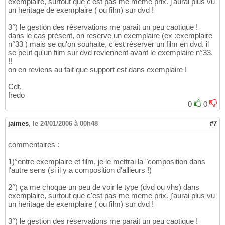
exemplaire, surtout que c'est pas me meme prix. j'aurai plus vu
un heritage de exemplaire ( ou film) sur dvd !
3°) le gestion des réservations me parait un peu caotique !
dans le cas présent, on reserve un exemplaire (ex :exemplaire
n°33 ) mais se qu'on souhaite, c'est réserver un film en dvd. il
se peut qu'un film sur dvd reviennent avant le exemplaire n°33.
!!
on en reviens au fait que support est dans exemplaire !
Cdt,
fredo
0
0
jaimes
,
le 24/01/2006 à 00h48
#7
commentaires :
1)°entre exemplaire et film, je le mettrai la "composition dans
l'autre sens (si il y a composition d'allieurs !)
2°) ça me choque un peu de voir le type (dvd ou vhs) dans
exemplaire, surtout que c'est pas me meme prix. j'aurai plus vu
un heritage de exemplaire ( ou film) sur dvd !
3°) le gestion des réservations me parait un peu caotique !