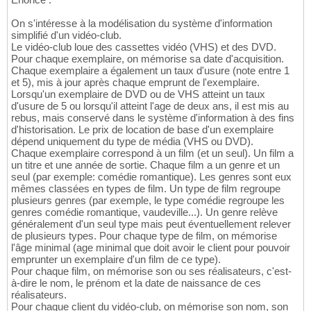
On s'intéresse à la modélisation du système d'information
simplifié d'un vidéo-club.
Le vidéo-club loue des cassettes vidéo (VHS) et des DVD.
Pour chaque exemplaire, on mémorise sa date d'acquisition.
Chaque exemplaire a également un taux d'usure (note entre 1
et 5), mis à jour après chaque emprunt de l'exemplaire.
Lorsqu'un exemplaire de DVD ou de VHS atteint un taux
d'usure de 5 ou lorsqu'il atteint l'age de deux ans, il est mis au
rebus, mais conservé dans le système d'information à des fins
d'historisation. Le prix de location de base d'un exemplaire
dépend uniquement du type de média (VHS ou DVD).
Chaque exemplaire correspond à un film (et un seul). Un film a
un titre et une année de sortie. Chaque film a un genre et un
seul (par exemple: comédie romantique). Les genres sont eux
mêmes classées en types de film. Un type de film regroupe
plusieurs genres (par exemple, le type comédie regroupe les
genres comédie romantique, vaudeville...). Un genre relève
généralement d'un seul type mais peut éventuellement relever
de plusieurs types. Pour chaque type de film, on mémorise
l'âge minimal (age minimal que doit avoir le client pour pouvoir
emprunter un exemplaire d'un film de ce type).
Pour chaque film, on mémorise son ou ses réalisateurs, c'est-
à-dire le nom, le prénom et la date de naissance de ces
réalisateurs.
Pour chaque client du vidéo-club, on mémorise son nom, son