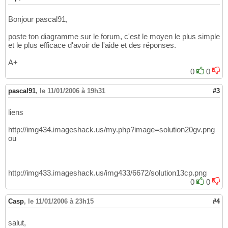
Bonjour pascal91,
poste ton diagramme sur le forum, c'est le moyen le plus simple
et le plus efficace d'avoir de l'aide et des réponses.
A+
0
0
pascal91
,
le 11/01/2006 à 19h31
#3
liens
http://img434.imageshack.us/my.php?image=solution20gv.png
ou
http://img433.imageshack.us/img433/6672/solution13cp.png
0
0
Casp
,
le 11/01/2006 à 23h15
#4
salut,