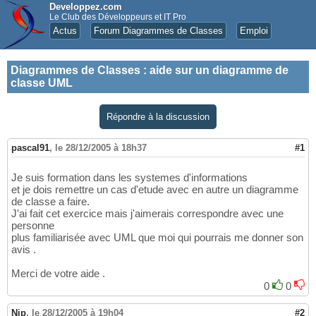
Developpez.com
Le Club des Développeurs et IT Pro
Actus
Forum Diagrammes de Classes
Emploi
Diagrammes de Classes
:
aide sur un diagramme de
classe UML
Répondre à la discussion
pascal91
,
le 28/12/2005 à 18h37
#1
Je suis formation dans les systemes d'informations
et je dois remettre un cas d'etude avec en autre un diagramme
de classe a faire.
J'ai fait cet exercice mais j'aimerais correspondre avec une
personne
plus familiarisée avec UML que moi qui pourrais me donner son
avis .
Merci de votre aide .
0
0
Nip
,
le 28/12/2005 à 19h04
#2