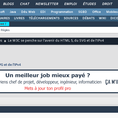
BLOGS
CHAT
NEWSLETTER
EMPLOI
ÉTUDES
DROIT
oft
Java
Dév. Web
EDI
Programmation
SGBD
Office
Mobiles
AIRES
LIVRES
TÉLÉCHARGEMENTS
SOURCES
DÉBATS
WIKI
DIC
ent !
Règles
és
Le W3C se penche sur l'avenir du HTML 5, du SVG et de l'IPv4
G et de l'IPv4