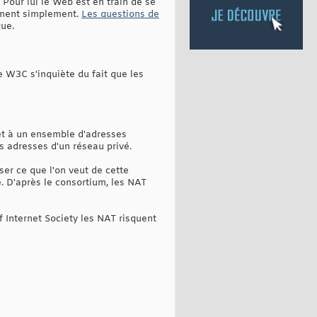
Pour lui le Web est en train de se
ement simplement.
Les questions de
que.
e W3C s'inquiète du fait que les
et à un ensemble d'adresses
s adresses d'un réseau privé.
ser ce que l'on veut de cette
. D'après le consortium, les NAT
f Internet Society les NAT risquent