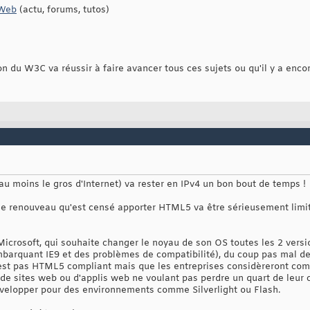
 Web
(actu, forums, tutos)
 du W3C va réussir à faire avancer tous ces sujets ou qu'il y a encore
u au moins le gros d'Internet) va rester en IPv4 un bon bout de temps !
 le renouveau qu'est censé apporter HTML5 va être sérieusement limi
icrosoft, qui souhaite changer le noyau de son OS toutes les 2 versio
arquant IE9 et des problèmes de compatibilité), du coup pas mal de
n'est pas HTML5 compliant mais que les entreprises considèreront co
e sites web ou d'applis web ne voulant pas perdre un quart de leur ci
elopper pour des environnements comme Silverlight ou Flash.