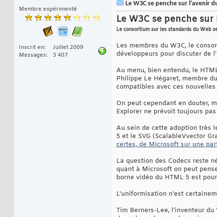
Le W3C se penche sur l'avenir du
Membre expérimenté
Le W3C se penche sur l
Le consortium sur les standards du Web se
Les membres du W3C, le consort
Inscrit en
Juillet 2009
développeurs pour discuter de l'
Messages
3 407
Au menu, bien entendu, le HTML 
Philippe Le Hégaret, membre du 
compatibles avec ces nouvelles s
On peut cependant en douter, mêm
Explorer ne prévoit toujours pas
Au sein de cette adoption très 
5 et le SVG (ScalableVvector Gr
certes, de Microsoft sur une p
La question des Codecs reste né
quant à Microsoft on peut penser
borne vidéo du HTML 5 est pour l
L'uniformisation n'est certainem
Tim Berners-Lee, l'inventeur du