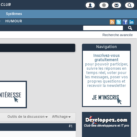
CLUB
Systèmes
O
HUMOUR
Recherche avancée
Navigation
Inscrivez-vous
gratuitement
pour pouvoir participer,
suivre les réponses en
temps réel, voter pour
les messages, poser vos
propres questions et
recevoir la newsletter
Outils de la discussion
Affichage
#1