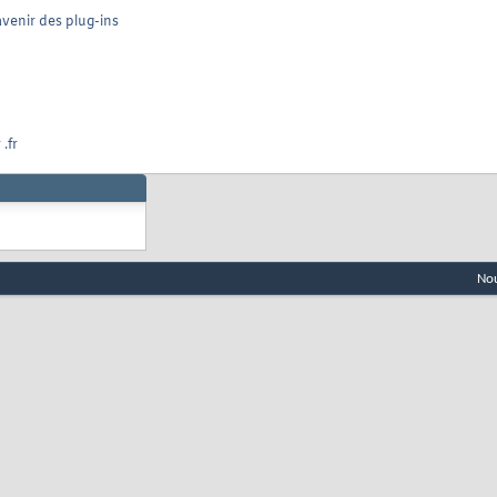
avenir des plug-ins
.fr
Nou