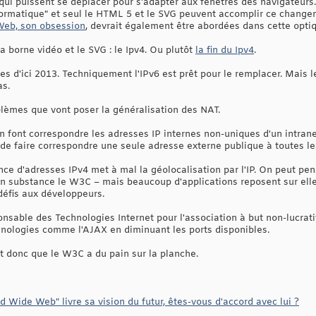
i puissent se déplacer pour s'adapter aux fenêtres des navigateurs. 
formatique" et seul le HTML 5 et le SVG peuvent accomplir ce chang
 Web, son obsession
, devrait également être abordées dans cette opti
a borne vidéo et le SVG : le Ipv4. Ou plutôt
la fin du Ipv4
.
s d'ici 2013. Techniquement l'IPv6 est prêt pour le remplacer. Mais l
as.
lèmes que vont poser la généralisation des NAT.
 font correspondre les adresses IP internes non-uniques d'un intran
de faire correspondre une seule adresse externe publique à toutes le
nce d'adresses IPv4 met à mal la géolocalisation par l'IP. On peut pen
 en substance le W3C – mais beaucoup d'applications reposent sur elle
défis aux développeurs.
ponsable des Technologies Internet pour l'association à but non-lucrati
hnologies comme l'AJAX en diminuant les ports disponibles.
st donc que le W3C a du pain sur la planche.
ld Wide Web" livre sa vision du futur, êtes-vous d'accord avec lui ?