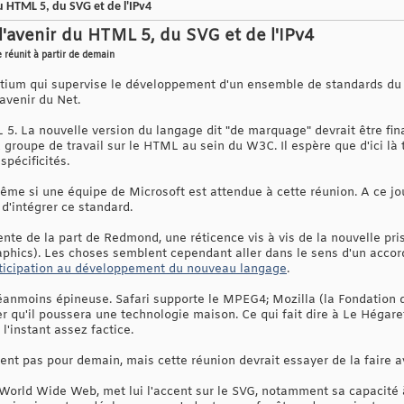
 HTML 5, du SVG et de l'IPv4
'avenir du HTML 5, du SVG et de l'IPv4
 réunit à partir de demain
ium qui supervise le développement d'un ensemble de standards du W
avenir du Net.
5. La nouvelle version du langage dit "de marquage" devrait être fina
groupe de travail sur le HTML au sein du W3C. Il espère que d'ici là 
pécificités.
e si une équipe de Microsoft est attendue à cette réunion. A ce jour,
 d'intégrer ce standard.
lente de la part de Redmond, une réticence vis à vis de la nouvelle p
aphics). Les choses semblent cependant aller dans le sens d'un acco
articipation au développement du nouveau langage
.
anmoins épineuse. Safari supporte le MPEG4; Mozilla (la Fondation d
 qu'il poussera une technologie maison. Ce qui fait dire à Le Hégaret
'instant assez factice.
ent pas pour demain, mais cette réunion devrait essayer de la faire a
 World Wide Web, met lui l'accent sur le SVG, notamment sa capacité