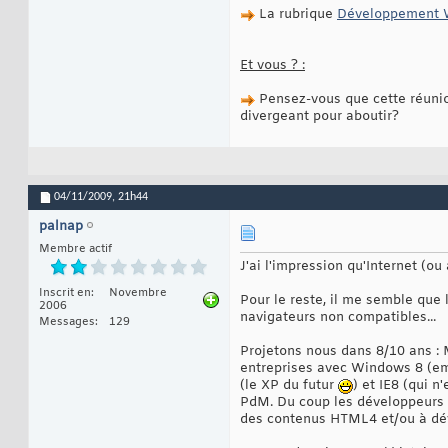
La rubrique
Développement
Et vous ? :
Pensez-vous que cette réunion
divergeant pour aboutir?
04/11/2009,
21h44
palnap
Membre actif
J'ai l'impression qu'Internet (o
Inscrit en
Novembre
Pour le reste, il me semble que
2006
navigateurs non compatibles...
Messages
129
Projetons nous dans 8/10 ans : M
entreprises avec Windows 8 (emb
(le XP du futur
) et IE8 (qui 
PdM. Du coup les développeurs d
des contenus HTML4 et/ou à dév