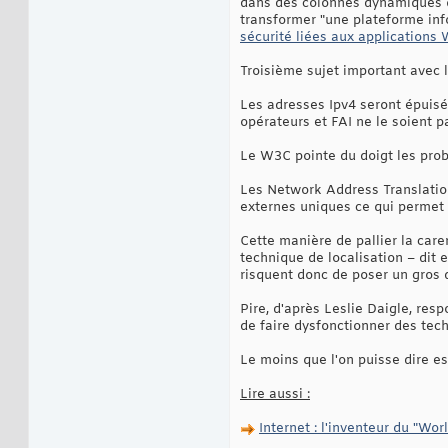
dans des colonnes dynamiques qu
transformer "une plateforme in
sécurité liées aux applications
Troisième sujet important avec l
Les adresses Ipv4 seront épuisée
opérateurs et FAI ne le soient p
Le W3C pointe du doigt les prob
Les Network Address Translation
externes uniques ce qui permet 
Cette manière de pallier la care
technique de localisation – dit
risquent donc de poser un gros 
Pire, d'après Leslie Daigle, res
de faire dysfonctionner des tec
Le moins que l'on puisse dire e
Lire aussi :
Internet : l'inventeur du "Wor