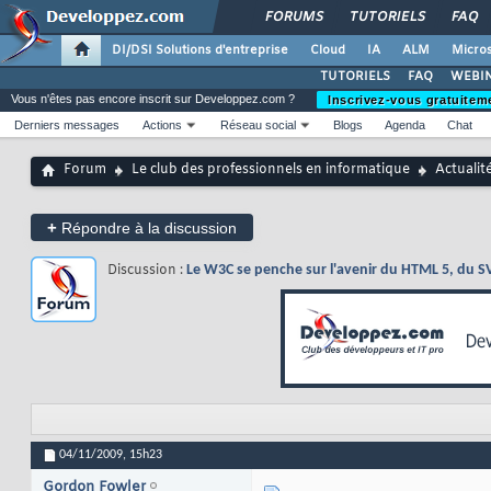
FORUMS
TUTORIELS
FAQ
DI/DSI Solutions d'entreprise
Cloud
IA
ALM
Micros
TUTORIELS
FAQ
WEBIN
Vous n'êtes pas encore inscrit sur Developpez.com ?
Inscrivez-vous gratuitem
Derniers messages
Actions
Réseau social
Blogs
Agenda
Chat
Forum
Le club des professionnels en informatique
Actualit
+
Répondre à la discussion
Discussion :
Le W3C se penche sur l'avenir du HTML 5, du SV
04/11/2009,
15h23
Gordon Fowler