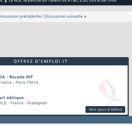
és
Le W3C se penche sur l'avenir du HTML 5, du SVG et de l'IPv4
iscussion précédente
|
Discussion suivante
»
OA - Recette H/F
 France - Paris 75015
uit éditique
ALE
- France - Gradignan
Voir plus d'offres