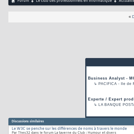
Forum
Le club des professionnels en informatique
Actualit
«
D
Business Analyst - M
↳
PACIFICA
- Ile de
Experte / Expert prod
↳
LA BANQUE POST
Discussions similaires
Le W3C se penche sur les différences de noms à travers le monde
Par Thes32 dans le forum La taverne du Club : Humour et divers