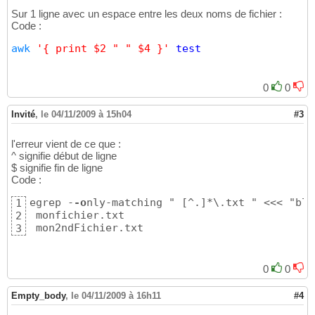
Sur 1 ligne avec un espace entre les deux noms de fichier :
Code :
awk
'{ print $2 " " $4 }'
test
0
0
Invité
,
le 04/11/2009 à 15h04
#3
l'erreur vient de ce que :
^ signifie début de ligne
$ signifie fin de ligne
Code :
egrep -
-o
nly-matching " [^.]*\.txt " <<< "bla
1
 monfichier.txt 

2
 mon2ndFichier.txt
3
0
0
Empty_body
,
le 04/11/2009 à 16h11
#4