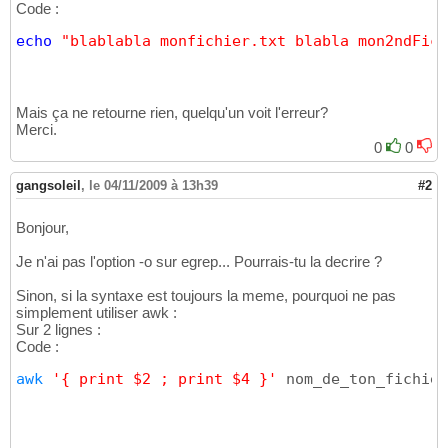
Code :
echo
"blablabla monfichier.txt blabla mon2ndFich
Mais ça ne retourne rien, quelqu'un voit l'erreur?
Merci.
0
0
gangsoleil
,
le 04/11/2009 à 13h39
#2
Bonjour,
Je n'ai pas l'option -o sur egrep... Pourrais-tu la decrire ?
Sinon, si la syntaxe est toujours la meme, pourquoi ne pas
simplement utiliser awk :
Sur 2 lignes :
Code :
awk
'{ print $2 ; print $4 }'
 nom_de_ton_fichier