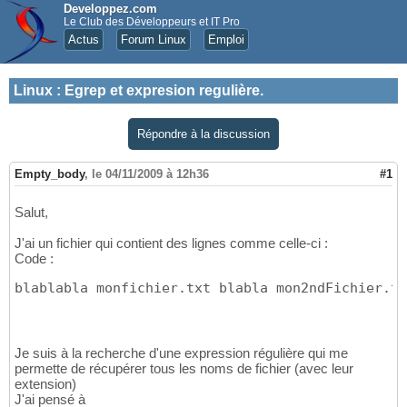
Developpez.com
Le Club des Développeurs et IT Pro
Actus
Forum Linux
Emploi
Linux
:
Egrep et expresion regulière.
Répondre à la discussion
Empty_body
,
le 04/11/2009 à 12h36
#1
Salut,
J'ai un fichier qui contient des lignes comme celle-ci :
Code :
blablabla monfichier.txt blabla mon2ndFichier.tx
Je suis à la recherche d'une expression régulière qui me
permette de récupérer tous les noms de fichier (avec leur
extension)
J'ai pensé à