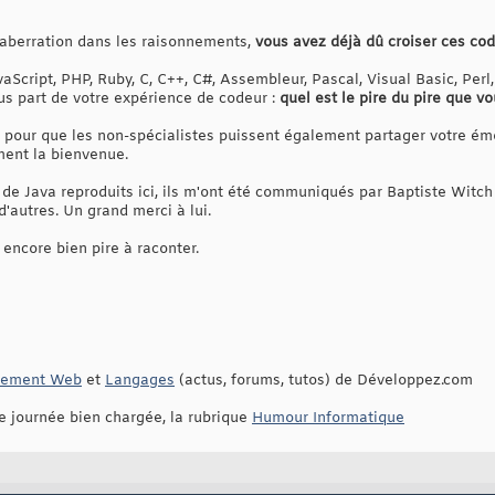
 aberration dans les raisonnements,
vous avez déjà dû croiser ces c
Script, PHP, Ruby, C, C++, C#, Assembleur, Pascal, Visual Basic, Perl
nous part de votre expérience de codeur :
quel est le pire du pire que vo
e pour que les non-spécialistes puissent également partager votre émo
ment la bienvenue.
de Java reproduits ici, ils m'ont été communiqués par Baptiste Witch
 d'autres. Un grand merci à lui.
 encore bien pire à raconter.
pement Web
et
Langages
(actus, forums, tutos) de Développez.com
e journée bien chargée, la rubrique
Humour Informatique