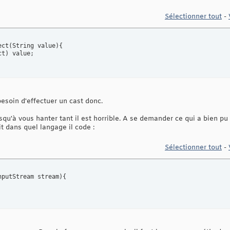
Sélectionner tout
-
ect
(
String value
)
{
ct
)
esoin d'effectuer un cast donc.
squ'à vous hanter tant il est horrible. A se demander ce qui a bien pu 
ait dans quel langage il code :
Sélectionner tout
-
nputStream stream
)
{