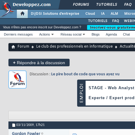
FORUMS
TUTORIELS
FAQ
DI/DSI Solutions d'entreprise
Cloud
IA
ALM
Micros
TUTORIELS
FAQ
WEBIN
Vous n'êtes pas encore inscrit sur Developpez.com ?
Inscrivez-vous gratuitem
Derniers messages
Actions
Réseau social
Blogs
Agenda
Chat
Forum
Le club des professionnels en informatique
Actualit
+
Répondre à la discussion
Discussion :
Le pire bout de code que vous ayez vu
03/11/2009,
17h21
Gordon Fowler