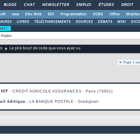
BLOGS
CHAT
NEWSLETTER
EMPLOI
ÉTUDES
DROIT
oft
Java
Dév. Web
EDI
Programmation
SGBD
Office
Mobiles
AIRES
LIVRES
TÉLÉCHARGEMENTS
SOURCES
DÉBATS
WIKI
DIC
ent !
Règles
és
Le pire bout de code que vous ayez vu
Page 1 su