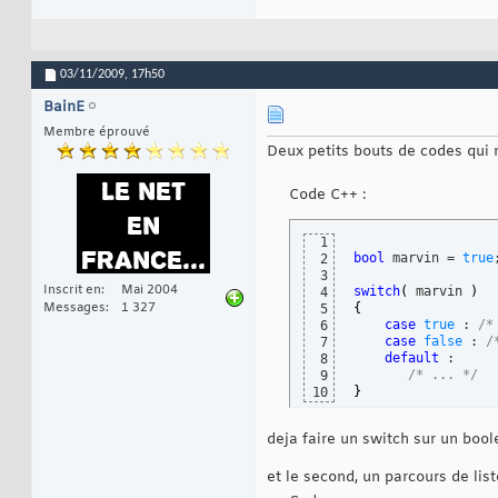
03/11/2009,
17h50
BainE
Membre éprouvé
Deux petits bouts de codes qui 
Code C++ :
1
bool
 marvin = 
true
;
2
3
Inscrit en
Mai 2004
switch
(
 marvin 
)
4
Messages
1 327
{
5
case
true
 : 
/*
6
case
false
 : 
/
7
default
 :

8
/* ... */
9
}
10
deja faire un switch sur un bool
et le second, un parcours de lis