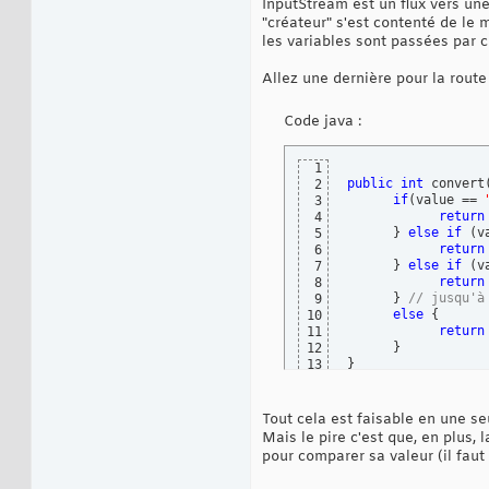
InputStream est un flux vers une
"créateur" s'est contenté de le 
les variables sont passées par c
Allez une dernière pour la route
Code java :
1
public
int
 convert
2
if
(
value == 
3
return
4
}
else
if
(
v
5
return
6
}
else
if
(
v
7
return
8
}
// jusqu'à
9
else
{
10
return
11
}
12
}
13
Tout cela est faisable en une seu
Mais le pire c'est que, en plus,
pour comparer sa valeur (il faut 