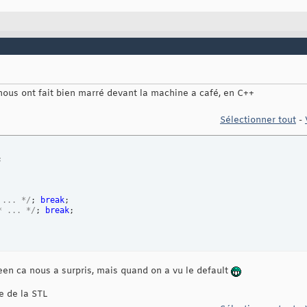
nous ont fait bien marré devant la machine a café, en C++
Sélectionner tout
-


 ... */
; 
break
;

* ... */
; 
break
;

een ca nous a surpris, mais quand on a vu le default
te de la STL