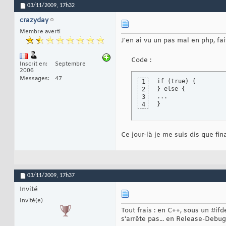
03/11/2009,
17h32
crazyday
Membre averti
J'en ai vu un pas mal en php, f
Code :
Inscrit en
Septembre
2006
Messages
47
if (true) {

1
} else {

2
...

3
}
4
Ce jour-là je me suis dis que fin
03/11/2009,
17h37
Invité
Invité(e)
Tout frais : en C++, sous un #i
s'arrête pas... en Release-Debug