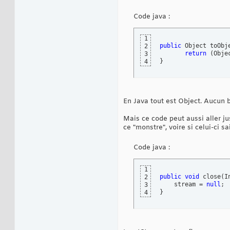
Code java :
1
public
 Object toObj
2
return
(
Obje
3
}
4
En Java tout est Object. Aucun b
Mais ce code peut aussi aller ju
ce "monstre", voire si celui-ci s
Code java :
1
public
void
 close
(
I
2
    stream = 
null
3
}
4