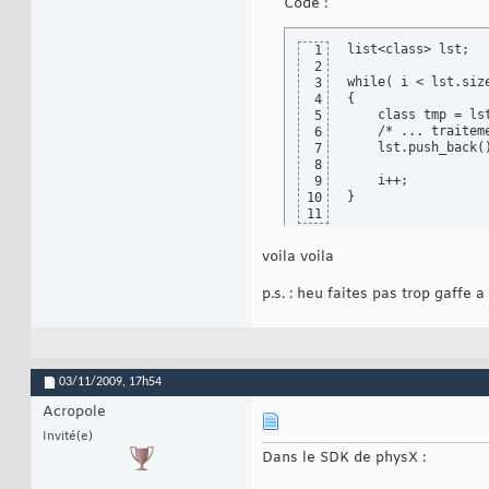
Code :
list<class> lst;

1
2
while( i < lst.size
3
{

4
    class tmp = lst
5
    /* ... traiteme
6
    lst.push_back()
7
8
    i++;

9
}
10
11
voila voila
p.s. : heu faites pas trop gaffe
03/11/2009,
17h54
Acropole
Invité(e)
Dans le SDK de physX :