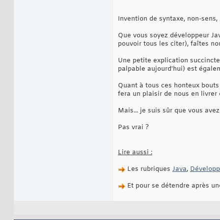
Invention de syntaxe, non-sens,
Que vous soyez développeur Java
pouvoir tous les citer), faîtes 
Une petite explication succinct
palpable aujourd'hui) est égale
Quant à tous ces honteux bouts 
fera un plaisir de nous en livrer
Mais... je suis sûr que vous avez
Pas vrai ?
Lire aussi :
Les rubriques
Java
,
Dévelop
Et pour se détendre après un