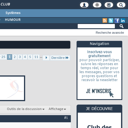
CLUB
Systèmes
O
HUMOUR
Recherche avancée
Navigation
Inscrivez-vous
gratuitement
...
r 25
1
2
3
4
5
11
Dernière
pour pouvoir participer,
suivre les réponses en
temps réel, voter pour
les messages, poser vos
propres questions et
recevoir la newsletter
Outils de la discussion
Affichage
#1