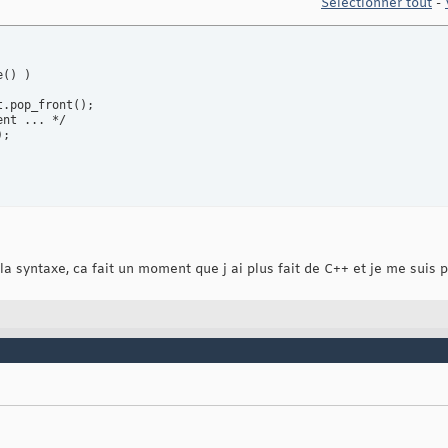
Sélectionner tout
-
() )

.pop_front();

nt ... */

;

 a la syntaxe, ca fait un moment que j ai plus fait de C++ et je me sui