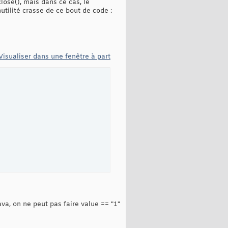
lose(), mais dans ce cas, le
utilité crasse de ce bout de code :
Visualiser dans une fenêtre à part
ava, on ne peut pas faire value == "1"