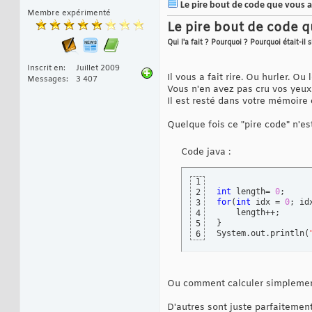
Le pire bout de code que vous 
Membre expérimenté
Le pire bout de code q
Qui l'a fait ? Pourquoi ? Pourquoi était-il s
Inscrit en
Juillet 2009
Il vous a fait rire. Ou hurler. Ou 
Messages
3 407
Vous n'en avez pas cru vos yeux e
Il est resté dans votre mémoire
Quelque fois ce "pire code" n'es
Code java :
1
int
 length= 
0
2
for
(
int
 idx = 
0
; id
3
4
}
5
System.out.println
(
6
Ou comment calculer simplement l
D'autres sont juste parfaitement 