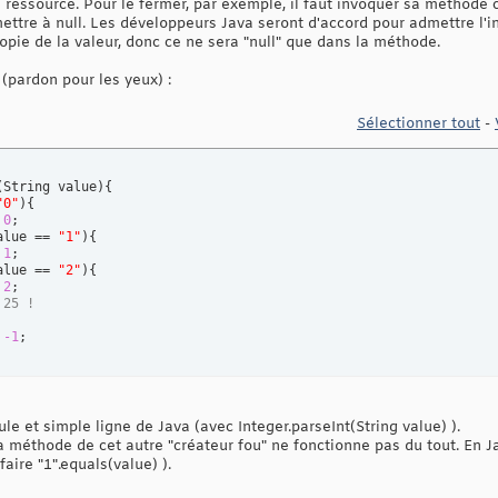
 ressource. Pour le fermer, par exemple, il faut invoquer sa méthode c
mettre à null. Les développeurs Java seront d'accord pour admettre l'in
opie de la valeur, donc ce ne sera "null" que dans la méthode.
 (pardon pour les yeux) :
Sélectionner tout
-
(
String value
)
{
"0"
)
{
0
;

alue == 
"1"
)
{
1
;

alue == 
"2"
)
{
2
; 

 25 !
-1
;

le et simple ligne de Java (avec Integer.parseInt(String value) ).
 la méthode de cet autre "créateur fou" ne fonctionne pas du tout. En J
faire "1".equals(value) ).