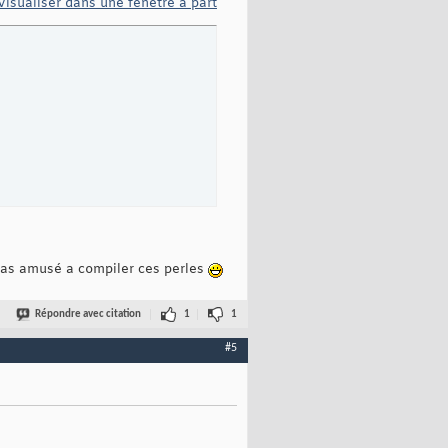
Visualiser dans une fenêtre à part
s pas amusé a compiler ces perles
Répondre avec citation
1
1
#5