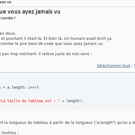
ayez vu
ue vous ayez jamais vu
i horrible ?
les deux.
t pourtant il était là. Et bien là. Un humain avait écrit ça.
 comme le pire bout de code que vous ayez jamais vu.
t pas trop méchant. Il relève juste du non sens :
Sélectionner tout
-
x < a.length; i++
)
{
"La taille du tableau est : "
 + length
)
;
a longueur du tableau à partir de la longueur ("a.length") qu'on a dè
inutiles :