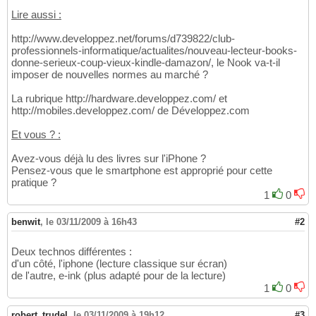
Lire aussi :
http://www.developpez.net/forums/d739822/club-
professionnels-informatique/actualites/nouveau-lecteur-books-
donne-serieux-coup-vieux-kindle-damazon/, le Nook va-t-il
imposer de nouvelles normes au marché ?
La rubrique http://hardware.developpez.com/ et
http://mobiles.developpez.com/ de Développez.com
Et vous ? :
Avez-vous déjà lu des livres sur l'iPhone ?
Pensez-vous que le smartphone est approprié pour cette
pratique ?
1
0
benwit
,
le 03/11/2009 à 16h43
#2
Deux technos différentes :
d'un côté, l'iphone (lecture classique sur écran)
de l'autre, e-ink (plus adapté pour de la lecture)
1
0
robert_trudel
,
le 03/11/2009 à 19h12
#3