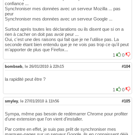
confiance ...
Synchroniser mes données avec un serveur Mozilla ... pas
peur
Synchroniser mes données avec un serveur Google ...
Surtout aprés toutes les déclarations ou ils disent que si on a
rien à cacher on doit pas avoir peur ...
Oui, c'est une des raisons qui fait que je ne l'utilise pas. La
seconde étant bien entendu que je ne vois pas trop ce qu'il peut
m'apporter de plus que Firefox...
1
0
bombseb
,
le 26/01/2010 à 22h15
#104
la rapidité peut être ?
1
0
smyley
,
le 27/01/2010 à 11h56
#105
Sympa, même pas besoin de redémarrer Chrome pour profiter
d'une extension que l'on vient d'installer.
Par contre en effet, je suis pas prêt de synchroniser mes
marques-pages sur un serveur Google, ils en connaissent déjà