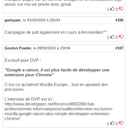
assez sur ma vie privée avec gmail
1
0
gwinyam
,
le 01/02/2010 à 22h24
#106
Campagne de pub également en cours à Amsterdam^^
1
0
Gordon Fowler
,
le 09/02/2010 à 15h56
#107
Exclusif pour DVP :
"Google a raison, il est plus facile de développer une
extension pour Chrome"
C'est ce qu'admet Mozilla Europe... tout en ajoutant des
précisions.
L'interview de DVP est ici :
http://www.developpez.net/forums/d860268/club-
professionnels-informatique/actualites/interview-exclusive-
mozilla-google-raison-plus-simple-developper-extension-
chrome/
1
0