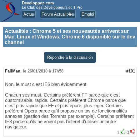
Developpez.com
Le Club des Développeurs et IT Pro
Actus
Forum Actualit�s
Emploi
Actualités
:
Chrome 5 et ses nouveautés arrivent sur
Mac, Linux et Windows, Chrome 6 disponible sur le dev
channel
Répondre à la discussion
FailMan
,
le 26/01/2010 à 17h58
#101
Non, le must c'est IE6 bien évidemment
Chacun ses must. Certains préfèrent FF parce que c'est
customisable, rapide. Certains préfèrent Chrome parce que
c'est plus rapide que FF et plus épuré, plus léger. Certains
préfèrent Opera parce qu'il propose un tas de fonctionnalités
annexes (gestion des Torrents par exemple). Certains préfèrent
IE8 parce qu'ils ne voient pas l'intérêt d'utiliser un autre
navigateur.
1
0