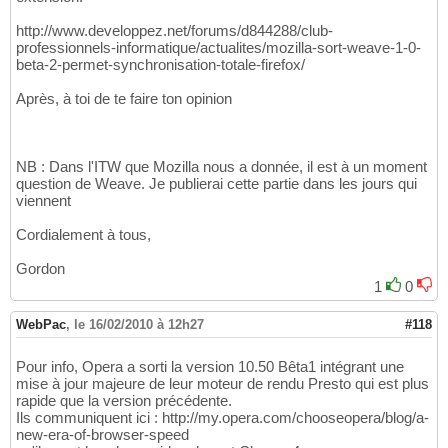
http://www.developpez.net/forums/d844288/club-
professionnels-informatique/actualites/mozilla-sort-weave-1-0-
beta-2-permet-synchronisation-totale-firefox/
Après, à toi de te faire ton opinion
NB : Dans l'ITW que Mozilla nous a donnée, il est à un moment
question de Weave. Je publierai cette partie dans les jours qui
viennent
Cordialement à tous,
Gordon
1
0
WebPac
,
le 16/02/2010 à 12h27
#118
Pour info, Opera a sorti la version 10.50 Bêta1 intégrant une
mise à jour majeure de leur moteur de rendu Presto qui est plus
rapide que la version précédente.
Ils communiquent ici : http://my.opera.com/chooseopera/blog/a-
new-era-of-browser-speed