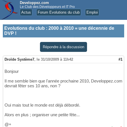
Developpez.com
Le Club des Développeurs et IT Pro
Actus
Forum Evolutions du club
Emploi
Evolutions du club
:
2000 à 2010 = une décennie de
DVP !
Répondre à la discussion
Droïde Système7
,
le 31/10/2009 à 11h42
#1
Bonjour
Il me semble bien que l'année prochaine 2010, Developpez.com
devrait fêter ses 10 ans, non ?
Oui mais tout le monde est déjà débordé.
Alors en plus ; organiser une petite fête...
@+