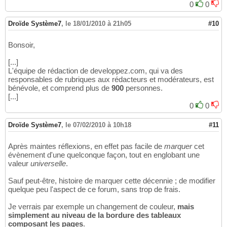
0
0
Droïde Système7
,
le 18/01/2010 à 21h05
#10
Bonsoir,
[...]
L'équipe de rédaction de developpez.com, qui va des
responsables de rubriques aux rédacteurs et modérateurs, est
bénévole, et comprend plus de
900
personnes.
[...]
0
0
Droïde Système7
,
le 07/02/2010 à 10h18
#11
Après maintes réflexions, en effet pas facile de
marquer
cet
évènement d'une quelconque façon, tout en englobant une
valeur
universelle
.
Sauf peut-être, histoire de marquer cette décennie ; de modifier
quelque peu l'aspect de ce forum, sans trop de frais.
Je verrais par exemple un changement de couleur,
mais
simplement au niveau de la bordure des tableaux
composant les pages
.