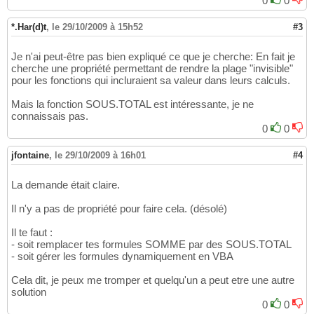
0
0
*.Har(d)t
,
le 29/10/2009 à 15h52
#3
Je n'ai peut-être pas bien expliqué ce que je cherche: En fait je
cherche une propriété permettant de rendre la plage "invisible"
pour les fonctions qui incluraient sa valeur dans leurs calculs.
Mais la fonction SOUS.TOTAL est intéressante, je ne
connaissais pas.
0
0
jfontaine
,
le 29/10/2009 à 16h01
#4
La demande était claire.
Il n'y a pas de propriété pour faire cela. (désolé)
Il te faut :
- soit remplacer tes formules SOMME par des SOUS.TOTAL
- soit gérer les formules dynamiquement en VBA
Cela dit, je peux me tromper et quelqu'un a peut etre une autre
solution
0
0