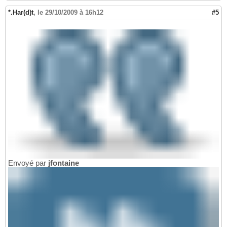
*.Har(d)t
,
le 29/10/2009 à 16h12
#5
Envoyé par
jfontaine