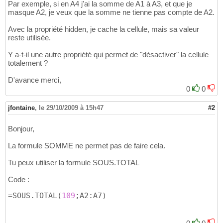
Par exemple, si en A4 j'ai la somme de A1 à A3, et que je
masque A2, je veux que la somme ne tienne pas compte de A2.
Avec la propriété hidden, je cache la cellule, mais sa valeur
reste utilisée.
Y a-t-il une autre propriété qui permet de "désactiver" la cellule
totalement ?
D'avance merci,
0
0
jfontaine
,
le 29/10/2009 à 15h47
#2
Bonjour,
La formule SOMME ne permet pas de faire cela.
Tu peux utiliser la formule SOUS.TOTAL
Code :
=SOUS.TOTAL
(
109
;A2:A7
)