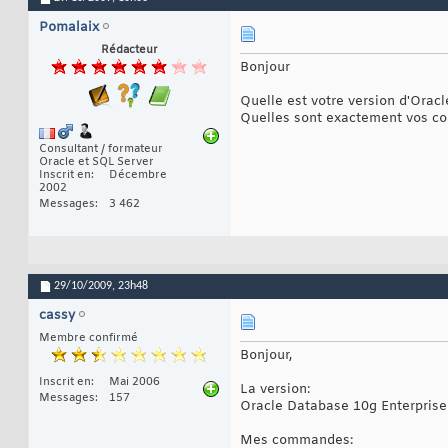
Pomalaix
Rédacteur
Bonjour
Quelle est votre version d'Oracl
Quelles sont exactement vos co
Consultant / formateur
Oracle et SQL Server
Inscrit en
Décembre
2002
Messages
3 462
29/10/2009,
23h48
cassy
Membre confirmé
Bonjour,
Inscrit en
Mai 2006
La version:
Messages
157
Oracle Database 10g Enterprise 
Mes commandes: