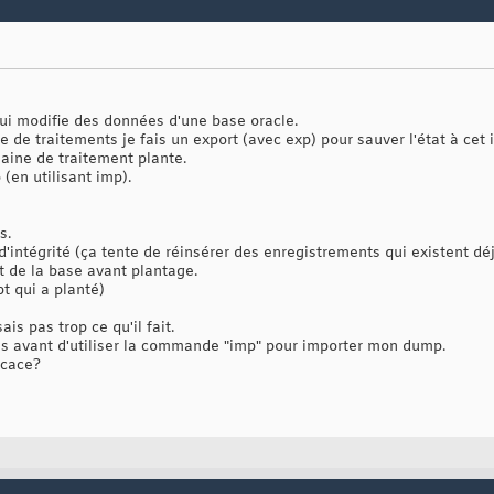
qui modifie des données d'une base oracle.
e de traitements je fais un export (avec exp) pour sauver l'état à cet 
aine de traitement plante.
(en utilisant imp).
s.
 d'intégrité (ça tente de réinsérer des enregistrements qui existent dé
tat de la base avant plantage.
pt qui a planté)
ais pas trop ce qu'il fait.
bles avant d'utiliser la commande "imp" pour importer mon dump.
icace?