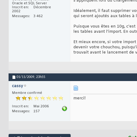
s'appliquent lors du chargement
Oracle et SQL Server
Inscrit en
Décembre
Idéalement, il faut supprimer vo
2002
qui seront ajoutés aux tables à la
Messages
3 462
Puisque vous êtes en 10g, c'es
les tables avant l'import. En out
Et mieux encore, si votre import
devenir votre chouchou, puisqu'i
trouvait avant le lancement de 
01/11/2009,
23h55
cassy
Membre confirmé
merci!
Inscrit en
Mai 2006
Messages
157