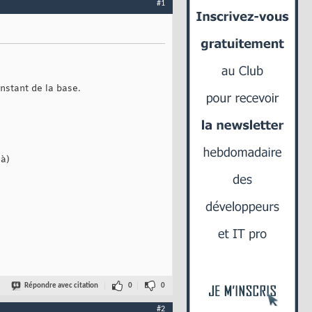
#1
instant de la base.
jà)
Répondre avec citation
0
0
#2