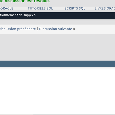
te discussion est résolue.
 ORACLE
TUTORIELS SQL
SCRIPTS SQL
LIVRES ORA
tionnement de imp/exp
iscussion précédente
|
Discussion suivante
»