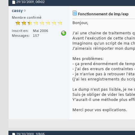
29/10/2009,
06h02
cassy
Fonctionnement de imp/exp
Membre confirmé
Bonjour,
Inscrit en
Mai 2006
J'ai une chaine de traitements 
Messages
157
Avant l'exécution de cette chain
Imaginons qu'un script de ma ch
J'aimerais réimporter mon dump 
Mes problèmes:
- ça prend énormément de temp
- j'ai des erreurs de contraintes
- je n'arrive pas à retrouver l'é
(j'ai les enregistrements du scri
Le dump n'est pas lisible, je ne s
Suis-je obliger de vider les ta
Y'aurait-il une méthode plus eff
Merci pour vos explications.
29/10/2009,
10h06