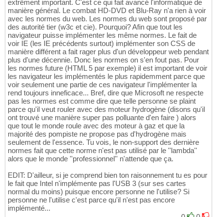
extrêment important. C'est ce qui fait avancé l'informatique de
manière général. Le combat HD-DVD et Blu-Ray n'a rien à voir
avec les normes du web. Les normes du web sont proposé par
des autorité tier (w3c et cie). Pourquoi? Afin que tout les
navigateur puisse implémenter les même normes. Le fait de
voir IE (les IE précédents surtout) implémenter son CSS de
manière différent a fait rager plus d'un développeur web pendant
plus d'une décennie. Donc les normes on s'en fout pas. Pour
les normes future (HTML 5 par exemple) il est important de voir
les navigateur les implémentés le plus rapidemment parce que
voir seulement une partie de ces navigateur l'implémenter la
rend toujours inneficace... Bref, dire que Microsoft ne respecte
pas les normes est comme dire que telle personne se plaint
parce qu'il veut rouler avec des moteur hydrogène (disons qu'il
ont trouvé une manière super pas polluante d'en faire ) alors
que tout le monde roule avec des moteur à gaz et que la
majorité des pompiste ne propose pas d'hydrogène mais
seulement de l'essence. Tu vois, le non-support des dernière
normes fait que cette norme n'est pas utilisé par le ''lambda''
alors que le monde ''professionnel'' n'attende que ça.
EDIT: D'ailleur, si je comprend bien ton raisonnement tu es pour
le fait que Intel n'implémente pas l'USB 3 (sur ses cartes
normal du moins) puisque encore personne ne l'utilise? Si
personne ne l'utilise c'est parce qu'il n'est pas encore
implémenté...
0
0