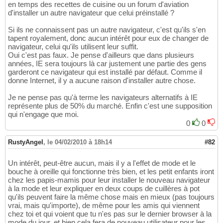
en temps des recettes de cuisine ou un forum d'aviation
d'installer un autre navigateur que celui préinstallé ?
Si ils ne connaissent pas un autre navigateur, c'est qu'ils s'en
tapent royalement, donc aucun intérêt pour eux de changer de
navigateur, celui qu'ils utilisent leur suffit.
Oui c'est pas faux. Je pense d'ailleurs que dans plusieurs
années, IE sera toujours là car justement une partie des gens
garderont ce navigateur qui est installé par défaut. Comme il
donne Internet, il y a aucune raison d'installer autre chose.
Je ne pense pas qu'à terme les navigateurs alternatifs à IE
représente plus de 50% du marché. Enfin c'est une supposition
qui n'engage que moi.
0
0
RustyAngel
,
le 04/02/2010 à 18h14
#82
Un intérêt, peut-être aucun, mais il y a l'effet de mode et le
bouche à oreille qui fonctionne très bien, et les petit enfants iront
chez les papis-mamis pour leur installer le nouveau navigateur
à la mode et leur expliquer en deux coups de cuillères à pot
qu'ils peuvent faire la même chose mais en mieux (pas toujours
vrai, mais qu'importe), de même pour les amis qui viennent
chez toi et qui voient que tu n'es pas sur le dernier browser à la
mode du jour, et bien cela fera de nouveau utilisateur pour les