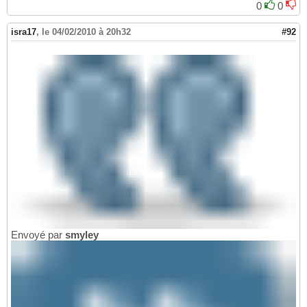
0
0
isra17
,
le 04/02/2010 à 20h32
#92
Envoyé par
smyley