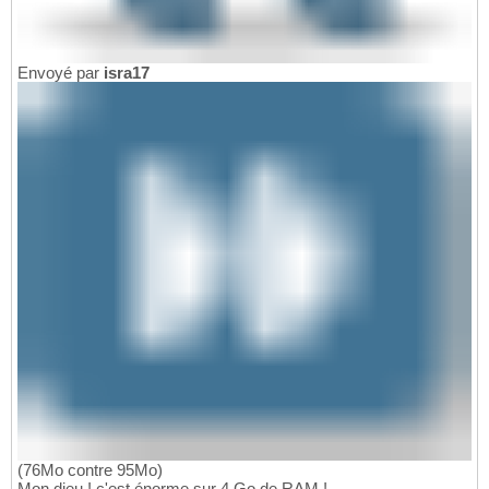
Envoyé par
isra17
(76Mo contre 95Mo)
Mon dieu ! c'est énorme sur 4 Go de RAM ! .