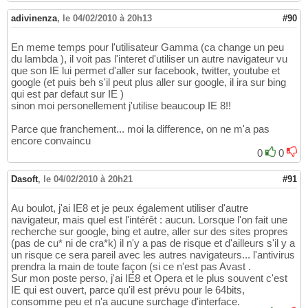
adivinenza
,
le 04/02/2010 à 20h13
#90
En meme temps pour l'utilisateur Gamma (ca change un peu
du lambda ), il voit pas l'interet d'utiliser un autre navigateur vu
que son IE lui permet d'aller sur facebook, twitter, youtube et
google (et puis beh s'il peut plus aller sur google, il ira sur bing
qui est par defaut sur IE )
sinon moi personellement j'utilise beaucoup IE 8!!
Parce que franchement... moi la difference, on ne m'a pas
encore convaincu
0
0
Dasoft
,
le 04/02/2010 à 20h21
#91
Au boulot, j'ai IE8 et je peux également utiliser d'autre
navigateur, mais quel est l'intérêt : aucun. Lorsque l'on fait une
recherche sur google, bing et autre, aller sur des sites propres
(pas de cu* ni de cra*k) il n'y a pas de risque et d'ailleurs s'il y a
un risque ce sera pareil avec les autres navigateurs... l'antivirus
prendra la main de toute façon (si ce n'est pas Avast .
Sur mon poste perso, j'ai IE8 et Opera et le plus souvent c'est
IE qui est ouvert, parce qu'il est prévu pour le 64bits,
consomme peu et n'a aucune surchage d'interface.