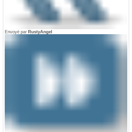
Envoyé par
RustyAngel