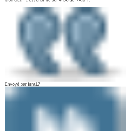
Envoyé par
isra17