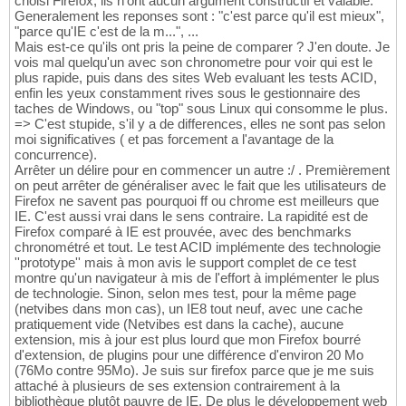
choisi Firefox, ils n'ont aucun argument constructif et valable.
Generalement les reponses sont : "c'est parce qu'il est mieux",
"parce qu'IE c'est de la m...", ...
Mais est-ce qu'ils ont pris la peine de comparer ? J'en doute. Je
vois mal quelqu'un avec son chronometre pour voir qui est le
plus rapide, puis dans des sites Web evaluant les tests ACID,
enfin les yeux constamment rives sous le gestionnaire des
taches de Windows, ou "top" sous Linux qui consomme le plus.
=> C'est stupide, s'il y a de differences, elles ne sont pas selon
moi significatives ( et pas forcement a l'avantage de la
concurrence).
Arrêter un délire pour en commencer un autre :/ . Premièrement
on peut arrêter de généraliser avec le fait que les utilisateurs de
Firefox ne savent pas pourquoi ff ou chrome est meilleurs que
IE. C'est aussi vrai dans le sens contraire. La rapidité est de
Firefox comparé à IE est prouvée, avec des benchmarks
chronométré et tout. Le test ACID implémente des technologie
''prototype'' mais à mon avis le support complet de ce test
montre qu'un navigateur à mis de l'effort à implémenter le plus
de technologie. Sinon, selon mes test, pour la même page
(netvibes dans mon cas), un IE8 tout neuf, avec une cache
pratiquement vide (Netvibes est dans la cache), aucune
extension, mis à jour est plus lourd que mon Firefox bourré
d'extension, de plugins pour une différence d'environ 20 Mo
(76Mo contre 95Mo). Je suis sur firefox parce que je me suis
attaché à plusieurs de ses extension contrairement à la
bibliothèque plutôt pauvre de IE. De plus le développement web