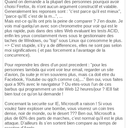
Quand on demande a la plupart des personnes pourquoi avoir
choisi Firefox, ils n'ont aucun argument constructif et valable.
Generalement les reponses sont : "c'est parce qu'il est mieux",
"parce qu'IE c'est de la m...", ...
Mais est-ce qu'ils ont pris la peine de comparer ? J'en doute. Je
vois mal quelqu'un avec son chronometre pour voir qui est le
plus rapide, puis dans des sites Web evaluant les tests ACID,
enfin les yeux constamment rives sous le gestionnaire des
taches de Windows, ou "top" sous Linux qui consomme le plus.
=> C'est stupide, s'il y a de differences, elles ne sont pas selon
moi significatives ( et pas forcement a l'avantage de la
concurrence).
Pour reprendre les dires d'un post precedent : "pour les
personnes lambda qui vont voir leur email, regarder un site
d'avion, (la suite je m'en souviens plus, mais ca doit etre du
Facebook, Youtube ou qqch comme ca),..." Ben oui, vous faites
quoi a 90% avec le navigateur ? Ou etes-vous l'un de ces
barbus qui programment un site Web 12 heures/jour ? IE8 fait
bien tout ce qu'on lui demande !
Concernant la securite sur IE, Microsoft a raison ! Si vous
voulez faire exploser une bombe, vous viserez un coin tres
dense, noir de monde, ou le desert ??? Ben oui, Microsoft a
plus de 60% des parts de marches, c'est normal qu'il est le plus
attaque. D'ailleurs ils s'en sortent bien compare au temps de
reaction d'Apple.