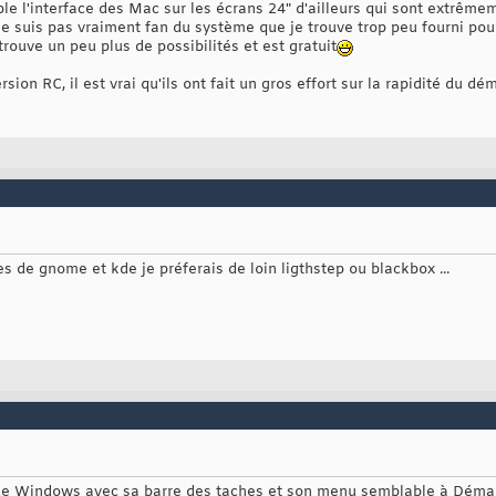
ble l'interface des Mac sur les écrans 24" d'ailleurs qui sont extrêm
 suis pas vraiment fan du système que je trouve trop peu fourni pour 
trouve un peu plus de possibilités et est gratuit
sion RC, il est vrai qu'ils ont fait un gros effort sur la rapidité du d
es de gnome et kde je préferais de loin ligthstep ou blackbox ...
de Windows avec sa barre des taches et son menu semblable à Démarre