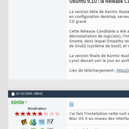
Ubuntu 9.10 : la Release C
La version bêta de Karmic Koala
en configuration desktop, serveu
CD gravé.
Cette Release Candidate a été am
désinstallation de logiciels), l
Gnome, dans lequel Empathy remp
de Grub2 (système de boot), et 
La version finale de Karmic Koal
Lynx) devrait voir le jour en avri
Lien de téléchargement :
http:/
25/10/2009,
08h42
kOrt3x
Modérateur
J'ai fais l'installation cette nu
Mac OS X au niveau des interfac