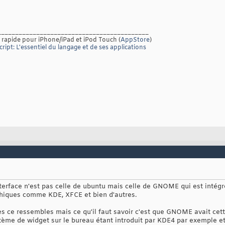
___________________________________________
 rapide pour iPhone/iPad et iPod Touch (
AppStore
)
ript: L'essentiel du langage et de ses applications
'interface n'est pas celle de ubuntu mais celle de GNOME qui est intég
aphiques comme KDE, XFCE et bien d'autres.
aces ce ressembles mais ce qu'il faut savoir c'est que GNOME avait cet
stème de widget sur le bureau étant introduit par KDE4 par exemple e