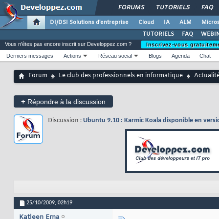
FORUMS
TUTORIELS
FAQ
DI/DSI Solutions d'entreprise
Cloud
IA
ALM
Micros
TUTORIELS
FAQ
WEBIN
Vous n'êtes pas encore inscrit sur Developpez.com ?
Inscrivez-vous gratuitem
Derniers messages
Actions
Réseau social
Blogs
Agenda
Chat
Forum
Le club des professionnels en informatique
Actualit
+
Répondre à la discussion
Discussion :
Ubuntu 9.10 : Karmic Koala disponible en versi
25/10/2009,
02h19
Katleen Erna