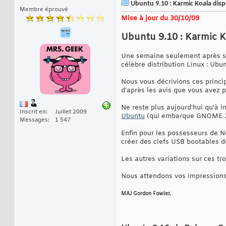
Ubuntu 9.10 : Karmic Koala disp
Membre éprouvé
Mise à jour du 30/10/09
Ubuntu 9.10 : Karmic K
Une semaine seulement après sa 
célèbre distribution Linux : Ubun
Nous vous décrivions ces princi
d'après les avis que vous avez p
Ne reste plus aujourd'hui qu'à i
Inscrit en
Juillet 2009
Ubuntu
(qui embarque GNOME 2
Messages
1 547
Enfin pour les possesseurs de N
créer des clefs USB bootables de
Les autres variations sur ces tr
Nous attendons vos impressions
MAJ Gordon Fowler.