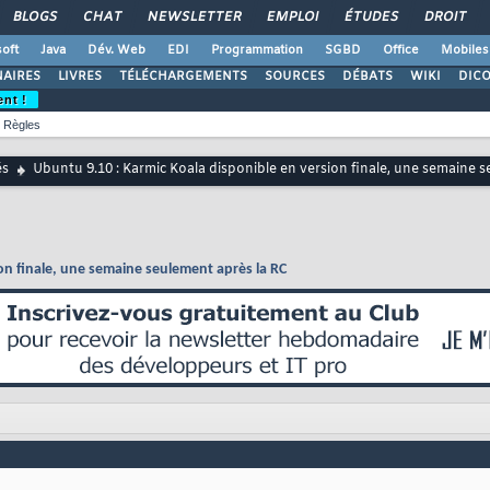
BLOGS
CHAT
NEWSLETTER
EMPLOI
ÉTUDES
DROIT
oft
Java
Dév. Web
EDI
Programmation
SGBD
Office
Mobiles
AIRES
LIVRES
TÉLÉCHARGEMENTS
SOURCES
DÉBATS
WIKI
DIC
ent !
Règles
és
Ubuntu 9.10 : Karmic Koala disponible en version finale, une semaine 
on finale, une semaine seulement après la RC