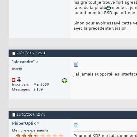
malgré tout je trouve fort agréa
faire de la photo
même si je ne
autant prendre BSD qui offre je 
Sinon pour avoir essayé cette ver
avec la précédente version.
25/10/2009,
12h31
*alexandre*
Inactif
j'ai jamais supporté les interfac
Inscrit en
Mai 2006
Messages
2 189
25/10/2009,
12h48
PhiberOptik
Membre expérimenté
Pour moi KDE me fait rappeler 