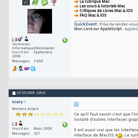
La rubrique Mac
Les cours & tutoriels Mac
Critiques de Livres Mac & iOS
FAQ Mac & iOS
_____________________________
QuickEvent
: Prise de rendez-vous
Mon Livre sur AppleScript
:
AppleSc
Technicien
Informatique/Webmaster
Inscrit en
Septembre
2006
Messages
3 650
25/10/2009,
12h15
scary
Membre éclairé
Ce qu'il faut savoir c'est que l
installé d'autres interfaces gr
Inscrit en
Mars 2008
Il est aussi vrai que les interf
Messages
327
interface de MacOS X
. Le sy