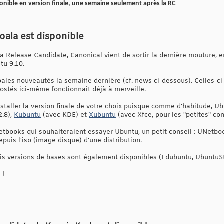
onible en version finale, une semaine seulement après la RC
oala est disponible
Release Candidate, Canonical vient de sortir la dernière mouture, en 
tu 9.10.
pales nouveautés la semaine dernière (cf. news ci-dessous). Celles-c
ostés ici-même fonctionnait déjà à merveille.
nstaller la version finale de votre choix puisque comme d'habitude, Ub
.8),
Kubuntu
(avec KDE) et
Xubuntu
(avec Xfce, pour les "petites" con
etbooks qui souhaiteraient essayer Ubuntu, un petit conseil : UNetbo
puis l'iso (image disque) d'une distribution.
ois versions de bases sont également disponibles (Edubuntu, UbuntuStu
 !