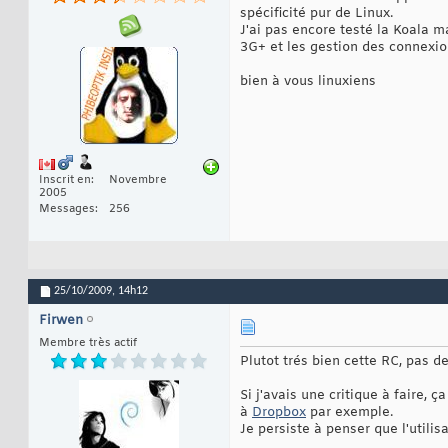
spécificité pur de Linux.
J'ai pas encore testé la Koala m
3G+ et les gestion des connexions
bien à vous linuxiens
Inscrit en
Novembre
2005
Messages
256
25/10/2009,
14h12
Firwen
Membre très actif
Plutot trés bien cette RC, pas 
Si j'avais une critique à faire, ç
à
Dropbox
par exemple.
Je persiste à penser que l'utili