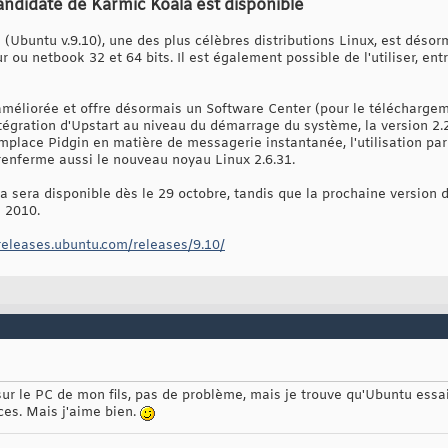
andidate de Karmic Koala est disponible
 (Ubuntu v.9.10), une des plus célèbres distributions Linux, est déso
r ou netbook 32 et 64 bits. Il est également possible de l'utiliser, en
éliorée et offre désormais un Software Center (pour le téléchargement,
'intégration d'Upstart au niveau du démarrage du système, la version 
lace Pidgin en matière de messagerie instantanée, l'utilisation par 
renferme aussi le nouveau noyau Linux 2.6.31.
a sera disponible dès le 29 octobre, tandis que la prochaine version 
l 2010.
/releases.ubuntu.com/releases/9.10/
it sur le PC de mon fils, pas de problème, mais je trouve qu'Ubuntu ess
es. Mais j'aime bien.