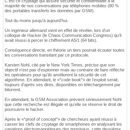
C'est ce cryptage qui assure sécurité et confidentialité à la
majorité de nos conversations par téléphones mobiles (80 %
des portables transferts les données par GSM).
Tout du moins jusqu'à aujourd'hui.
Un ingénieur allemand vient en effet de révéler, lors d'un
colloque de Hacker (le Chaos Communication Congress) qu'il
avait réussi à percer le chiffrement A5/1 (64 bits).
Conséquence directe, en théorie un tiers pourrait écouter toutes
les conversations transitant par ce protocole.
Karsten Nohl, cité par le New York Times, précise que son
objectif n'est pas d'espionner mais au contraire de faire réfléchir
les opérateurs pour qu'ils améliorent la sécurité de cet
algorithme. En attendant, le «*code book*» de l'exploit serait,
toujours d'après ses dires, disponibles en téléchargement par
bitorrent.
En attendant, la GSM Association prévient sérieusement Nohl
que cette recherche est illégale et qu'elle se réserve le droit de
poursuivre le hacker.
Après le «*proof of concept*» de chercheurs ayant réussi à
casser les clefs de cryptage de smartphones en analysant les
variations électromagnétiques des terminaux, cette deuxième