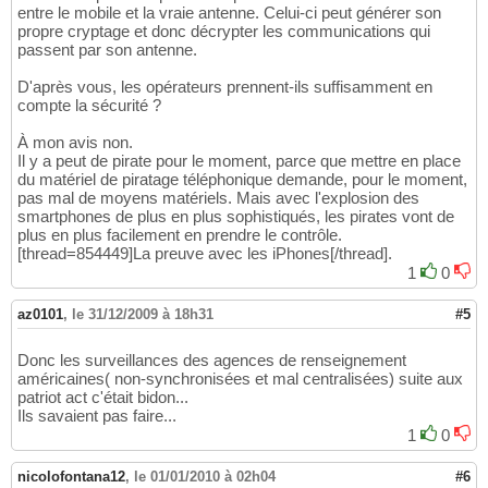
entre le mobile et la vraie antenne. Celui-ci peut générer son
propre cryptage et donc décrypter les communications qui
passent par son antenne.
D'après vous, les opérateurs prennent-ils suffisamment en
compte la sécurité ?
À mon avis non.
Il y a peut de pirate pour le moment, parce que mettre en place
du matériel de piratage téléphonique demande, pour le moment,
pas mal de moyens matériels. Mais avec l'explosion des
smartphones de plus en plus sophistiqués, les pirates vont de
plus en plus facilement en prendre le contrôle.
[thread=854449]La preuve avec les iPhones[/thread].
1
0
az0101
,
le 31/12/2009 à 18h31
#5
Donc les surveillances des agences de renseignement
américaines( non-synchronisées et mal centralisées) suite aux
patriot act c'était bidon...
Ils savaient pas faire...
1
0
nicolofontana12
,
le 01/01/2010 à 02h04
#6