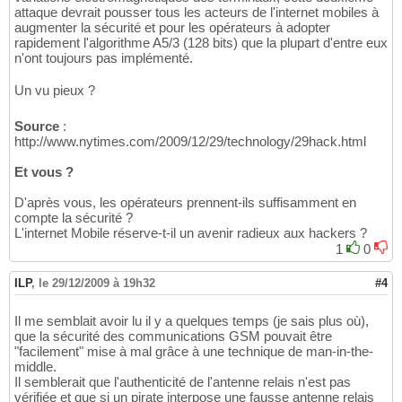
attaque devrait pousser tous les acteurs de l'internet mobiles à
augmenter la sécurité et pour les opérateurs à adopter
rapidement l'algorithme A5/3 (128 bits) que la plupart d'entre eux
n'ont toujours pas implémenté.
Un vu pieux ?
Source
:
http://www.nytimes.com/2009/12/29/technology/29hack.html
Et vous ?
D'après vous, les opérateurs prennent-ils suffisamment en
compte la sécurité ?
L'internet Mobile réserve-t-il un avenir radieux aux hackers ?
1
0
ILP
,
le 29/12/2009 à 19h32
#4
Il me semblait avoir lu il y a quelques temps (je sais plus où),
que la sécurité des communications GSM pouvait être
"facilement" mise à mal grâce à une technique de man-in-the-
middle.
Il semblerait que l'authenticité de l'antenne relais n'est pas
vérifiée et que si un pirate interpose une fausse antenne relais