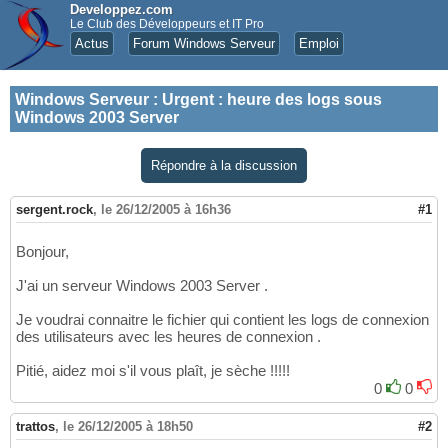
Developpez.com
Le Club des Développeurs et IT Pro
Actus
Forum Windows Serveur
Emploi
Windows Serveur
:
Urgent : heure des logs sous
Windows 2003 Server
Répondre à la discussion
sergent.rock
,
le 26/12/2005 à 16h36
#1
Bonjour,
J'ai un serveur Windows 2003 Server .
Je voudrai connaitre le fichier qui contient les logs de connexion
des utilisateurs avec les heures de connexion .
Pitié, aidez moi s'il vous plaît, je sèche !!!!!
0
0
trattos
,
le 26/12/2005 à 18h50
#2