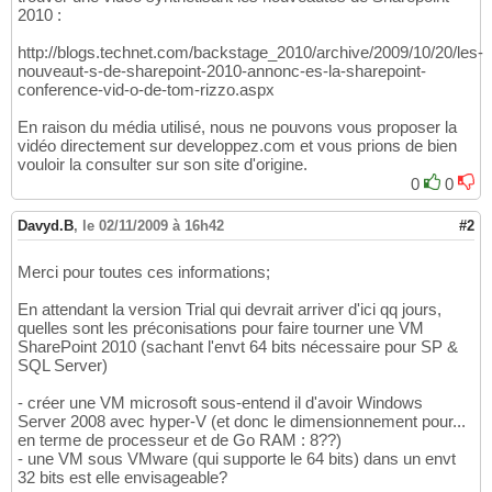
2010 :
http://blogs.technet.com/backstage_2010/archive/2009/10/20/les-
nouveaut-s-de-sharepoint-2010-annonc-es-la-sharepoint-
conference-vid-o-de-tom-rizzo.aspx
En raison du média utilisé, nous ne pouvons vous proposer la
vidéo directement sur developpez.com et vous prions de bien
vouloir la consulter sur son site d'origine.
0
0
Davyd.B
,
le 02/11/2009 à 16h42
#2
Merci pour toutes ces informations;
En attendant la version Trial qui devrait arriver d'ici qq jours,
quelles sont les préconisations pour faire tourner une VM
SharePoint 2010 (sachant l'envt 64 bits nécessaire pour SP &
SQL Server)
- créer une VM microsoft sous-entend il d'avoir Windows
Server 2008 avec hyper-V (et donc le dimensionnement pour...
en terme de processeur et de Go RAM : 8??)
- une VM sous VMware (qui supporte le 64 bits) dans un envt
32 bits est elle envisageable?