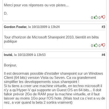
Merci pour vos réponses ou vos pistes...
D.
0
0
Gordon Fowler
,
le 10/11/2009 à 13h24
#3
Tour d'horizon de Microsoft Sharepoint 2010, bientôt en bêta
publique
0
0
Invité
,
le 10/11/2009 à 13h53
#4
Bonjour,
Il est desormais possible d'installer sharepoint sur un Windows
Client (64 bits) version Vista ou Seven. Ca va grandement
simplifier les developpements sous sharepoint !
Si tu tiens a creer une machine virtuelle, en techno microsoft il
n'y a qu'Hyper-V qui supporte un Guest OS en 64 bits... Il doit
falloir prévoir 2Go de RAM pour la machine virtuelle, et il faut
laisser au moins 1Go pour l'OS hote. (Mais tout ca c'est a vu de
nez, a voir quand la beta 2 sortira vraiment)