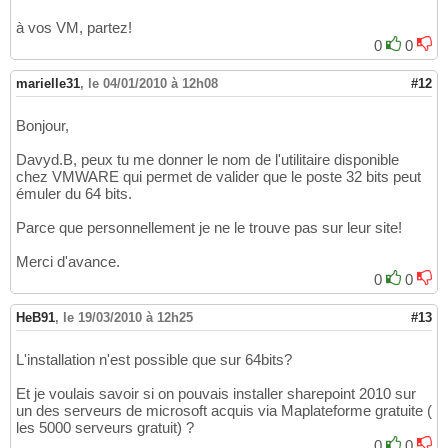
à vos VM, partez!
0
0
marielle31
,
le 04/01/2010 à 12h08
#12
Bonjour,
Davyd.B, peux tu me donner le nom de l'utilitaire disponible
chez VMWARE qui permet de valider que le poste 32 bits peut
émuler du 64 bits.
Parce que personnellement je ne le trouve pas sur leur site!
Merci d'avance.
0
0
HeB91
,
le 19/03/2010 à 12h25
#13
L'installation n'est possible que sur 64bits?
Et je voulais savoir si on pouvais installer sharepoint 2010 sur
un des serveurs de microsoft acquis via Maplateforme gratuite (
les 5000 serveurs gratuit) ?
0
0