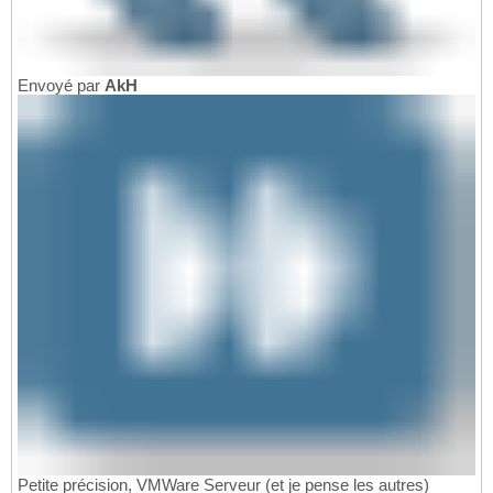
Envoyé par
AkH
Petite précision, VMWare Serveur (et je pense les autres)