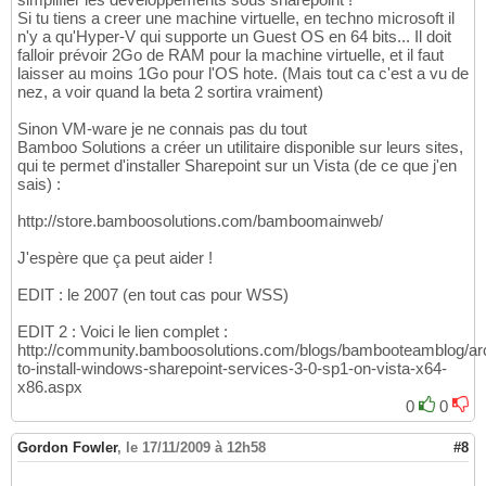
Si tu tiens a creer une machine virtuelle, en techno microsoft il
n'y a qu'Hyper-V qui supporte un Guest OS en 64 bits... Il doit
falloir prévoir 2Go de RAM pour la machine virtuelle, et il faut
laisser au moins 1Go pour l'OS hote. (Mais tout ca c'est a vu de
nez, a voir quand la beta 2 sortira vraiment)
Sinon VM-ware je ne connais pas du tout
Bamboo Solutions a créer un utilitaire disponible sur leurs sites,
qui te permet d'installer Sharepoint sur un Vista (de ce que j'en
sais) :
http://store.bamboosolutions.com/bamboomainweb/
J'espère que ça peut aider !
EDIT : le 2007 (en tout cas pour WSS)
EDIT 2 : Voici le lien complet :
http://community.bamboosolutions.com/blogs/bambooteamblog/ar
to-install-windows-sharepoint-services-3-0-sp1-on-vista-x64-
x86.aspx
0
0
Gordon Fowler
,
le 17/11/2009 à 12h58
#8