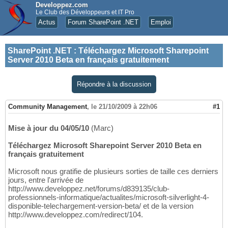
Developpez.com
Le Club des Développeurs et IT Pro
Actus
Forum SharePoint .NET
Emploi
SharePoint .NET
:
Téléchargez Microsoft Sharepoint
Server 2010 Beta en français gratuitement
Répondre à la discussion
Community Management
,
le 21/10/2009 à 22h06
#1
Mise à jour du 04/05/10
(Marc)
Téléchargez Microsoft Sharepoint Server 2010 Beta en
français gratuitement
Microsoft nous gratifie de plusieurs sorties de taille ces derniers
jours, entre l'arrivée de
http://www.developpez.net/forums/d839135/club-
professionnels-informatique/actualites/microsoft-silverlight-4-
disponible-telechargement-version-beta/ et de la version
http://www.developpez.com/redirect/104.