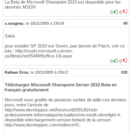
La Beta de Microsoft Sharepoint 2010 est disponible pour les
abonnés MSDN
0
0
s.sougnez
,
le 18/11/2009 à 15h34
#9
Salut,
pour installer SP 2010 sur Seven, pas besoin de Patch, voir ce
tuto : http://msdn.microsoft.com/en-
us/library/ee554869(office.14).aspx
0
0
Katleen Erna
,
le 19/11/2009 à 23h17
#10
Téléchargez Microsoft Sharepoint Server 2010 Beta en
français gratuitement
Microsoft nous gratifie de plusieurs sorties de taille ces derniers
jours, entre l'arrivée de
http://www.developpez.net/forums/d839135/club-
professionnels-informatique/actualites/microsoft-silverlight-4-
disponible-telechargement-version-beta/et de la version
http://www.developpez.com/redirect/41.