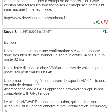
l'ensemble des fonctions d'entreprise de SharePoint. Cette
version offre toutes les fonctionnalités d'entreprise SharePoint,
sans aucune limite technique.
http://www.developpez.com/redirect/41
0
0
Davyd.B
,
le 24/11/2009 à 15h57
#11
Bonjour
Un petit message pour une confirmation: VMware supporte
donc trés bien de faire tourner un serveur virtuel 64 bits sur un
poste 32 bits;
Un utilitaire disponible chez VMWare permet de valider que le
poste 32b peut émuler un 64b...
Une erreur peut malgré tout survenir lorsque la VM 64 bits sera
en train de démarrer :
Attempting to load a 64-bit application however this cpu is not
compatible with 64-bit mode
Le site de VMWARE propose la solution, qui est d'activer au
niveau du BIOS la fonctionnalité « Intel Virtualization Technology
».