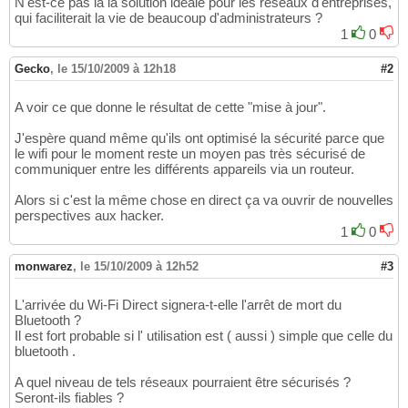
N'est-ce pas là la solution idéale pour les réseaux d'entreprises,
qui faciliterait la vie de beaucoup d'administrateurs ?
1
0
Gecko
,
le 15/10/2009 à 12h18
#2
A voir ce que donne le résultat de cette "mise à jour".
J'espère quand même qu'ils ont optimisé la sécurité parce que
le wifi pour le moment reste un moyen pas très sécurisé de
communiquer entre les différents appareils via un routeur.
Alors si c'est la même chose en direct ça va ouvrir de nouvelles
perspectives aux hacker.
1
0
monwarez
,
le 15/10/2009 à 12h52
#3
L'arrivée du Wi-Fi Direct signera-t-elle l'arrêt de mort du
Bluetooth ?
Il est fort probable si l' utilisation est ( aussi ) simple que celle du
bluetooth .
A quel niveau de tels réseaux pourraient être sécurisés ?
Seront-ils fiables ?