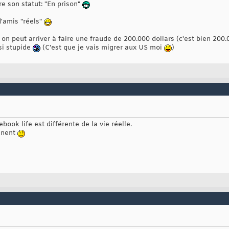
re son statut: "En prison"
 d'amis "réels"
 peut arriver à faire une fraude de 200.000 dollars (c'est bien 200.
si stupide
(C'est que je vais migrer aux US moi
)
book life est différente de la vie réelle.
ginent