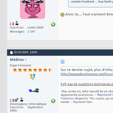
compte Facebook ... trop facile p
Alors là..... Faut vraiment être d
Inscrit en
Juillet 2009
Messages
1 547
16/10/2009,
12h05
Médinoc
Expert éminent
Sur ce dernier sujet, plus d'infos 
http://www.developpez.net/forum
SVP, pas de questions techniques pa
"Aw, come on, who would be so stupi
Apparently everyone.
--
Raymond
Traduction obligatoire:
"Oh, voyons, qui se
monde. -- Raymond Chen.
Développeur informatique
Inscrit en
Septembre
2005