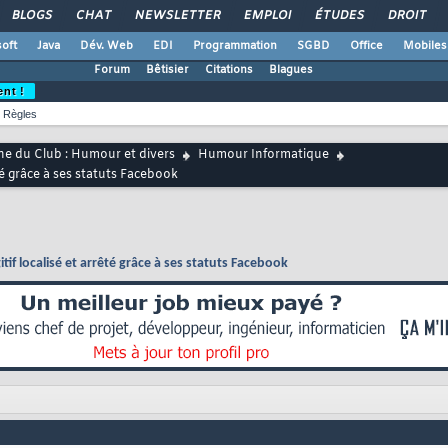
BLOGS
CHAT
NEWSLETTER
EMPLOI
ÉTUDES
DROIT
oft
Java
Dév. Web
EDI
Programmation
SGBD
Office
Mobiles
Forum
Bêtisier
Citations
Blagues
ent !
Règles
ne du Club : Humour et divers
Humour Informatique
rêté grâce à ses statuts Facebook
ugitif localisé et arrêté grâce à ses statuts Facebook