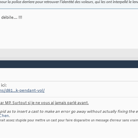
our la police derriere pour retrouver l'identité des voleurs, qui les ont interpellé le l
ébile.... !!!
ici:
s/d81...k-pendant-vol/
r MP. Surtout si je ne vous ai jamais parlé avant.
d as to insert a cast to make an error go away without actually fixing the e
Chen
.
rait assez stupide pour mettre un cast pour faire disparaitre un message d'erreur sans vraim