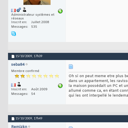
Administrateur systèmes et
réseaux
Inscrit en
Juillet 2008
Messages
535
15/10/2009,
17h39
seba84
Membre confirmé
Oh si on peut meme etre plus bet
dans un appartement, les ravisse
la maison possédait un PC et un 
Inscrit en
Août 2009
allumé comme ca, en étant connec
Messages
54
qui les ont interpellé le lendem
15/10/2009,
17h49
Remizkn