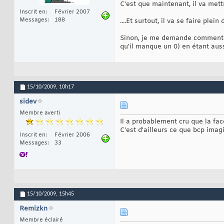
C'est que maintenant, il va mett
Inscrit en
Février 2007
Messages
188
....Et surtout, il va se faire plein
Sinon, je me demande comment on
qu'il manque un 0) en étant aus
15/10/2009,
10h17
sidev
Membre averti
Il a probablement cru que la face
C'est d'ailleurs ce que bcp ima
Inscrit en
Février 2006
Messages
33
15/10/2009,
15h45
Remizkn
Membre éclairé