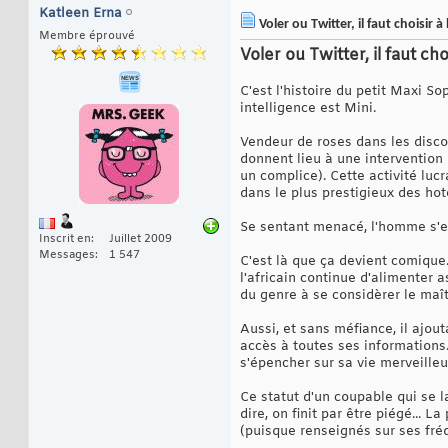
Katleen Erna
Voler ou Twitter, il faut choisir à
Membre éprouvé
Voler ou Twitter, il faut ch
C'est l'histoire du petit Maxi 
intelligence est Mini.
Vendeur de roses dans les discot
donnent lieu à une intervention 
un complice). Cette activité lucr
dans le plus prestigieux des hote
Se sentant menacé, l'homme s'en
Inscrit en
Juillet 2009
Messages
1 547
C'est là que ça devient comique.
l'africain continue d'alimenter 
du genre à se considèrer le maî
Aussi, et sans méfiance, il ajo
accès à toutes ses informations.
s'épencher sur sa vie merveilleu
Ce statut d'un coupable qui se la
dire, on finit par être piégé...
(puisque renseignés sur ses fré