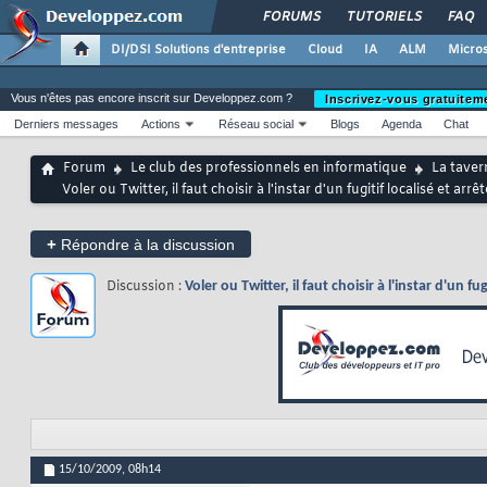
FORUMS
TUTORIELS
FAQ
DI/DSI Solutions d'entreprise
Cloud
IA
ALM
Micros
Vous n'êtes pas encore inscrit sur Developpez.com ?
Inscrivez-vous gratuitem
Derniers messages
Actions
Réseau social
Blogs
Agenda
Chat
Forum
Le club des professionnels en informatique
La taver
Voler ou Twitter, il faut choisir à l'instar d'un fugitif localisé et ar
+
Répondre à la discussion
Discussion :
Voler ou Twitter, il faut choisir à l'instar d'un f
15/10/2009,
08h14