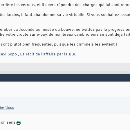
rière les verrous, et il devra répondre des charges qui lui sont repr
s larcins, il faut abandonner sa vie virtuelle. Si vous souhaitez assa
rober La Joconde au musée du Louvre, ne twittez pas la progression e
dre votre croute sur e-bay, de nombreux cambrioleurs se sont déjà fai
sont plutôt bien fréquentés, puisque les criminels les évitent !
axi Sopo
;
Le récit de l'affaire par la BBC
Maxi Sopo
t son sens