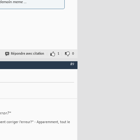
endemain meme ...
Répondre avec citation
1
0
#9
rror?"
ent corriger l'erreur?" - Apparemment, tout le