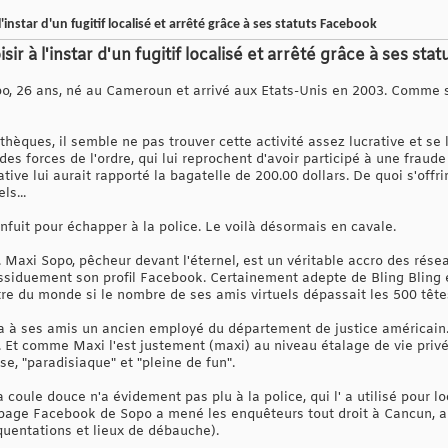
 l'instar d'un fugitif localisé et arrêté grâce à ses statuts Facebook
oisir à l'instar d'un fugitif localisé et arrêté grâce à ses st
Sopo, 26 ans, né au Cameroun et arrivé aux Etats-Unis en 2003. Comme 
hèques, il semble ne pas trouver cette activité assez lucrative et se
des forces de l'ordre, qui lui reprochent d'avoir participé à une frau
ative lui aurait rapporté la bagatelle de 200.00 dollars. De quoi s'offri
ls...
fuit pour échapper à la police. Le voilà désormais en cavale.
 Maxi Sopo, pêcheur devant l'éternel, est un véritable accro des résea
assiduement son profil Facebook. Certainement adepte de Bling Bling et 
tre du monde si le nombre de ses amis virtuels dépassait les 500 tête
uta à ses amis un ancien employé du département de justice américain.
 Et comme Maxi l'est justement (maxi) au niveau étalage de vie privée
se, "paradisiaque" et "pleine de fun".
 coule douce n'a évidement pas plu à la police, qui l' a utilisé pour lo
 La page Facebook de Sopo a mené les enquêteurs tout droit à Cancun, au
quentations et lieux de débauche).