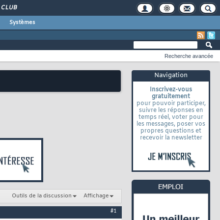
CLUB
Systèmes
Recherche avancée
Navigation
Inscrivez-vous
gratuitement
pour pouvoir participer,
suivre les réponses en
temps réel, voter pour
les messages, poser vos
propres questions et
recevoir la newsletter
Outils de la discussion
Affichage
#1