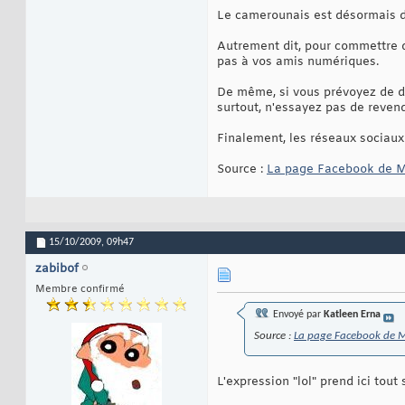
Le camerounais est désormais der
Autrement dit, pour commettre de
pas à vos amis numériques.
De même, si vous prévoyez de dé
surtout, n'essayez pas de reven
Finalement, les réseaux sociaux 
Source :
La page Facebook de M
15/10/2009,
09h47
zabibof
Membre confirmé
Envoyé par
Katleen Erna
Source :
La page Facebook de 
L'expression "lol" prend ici tou