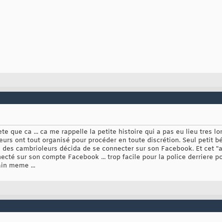
e que ca ... ca me rappelle la petite histoire qui a pas eu lieu tres 
urs ont tout organisé pour procéder en toute discrétion. Seul petit b
des cambrioleurs décida de se connecter sur son Facebook. Et cet "abr
té sur son compte Facebook ... trop facile pour la police derriere pou
ain meme ...