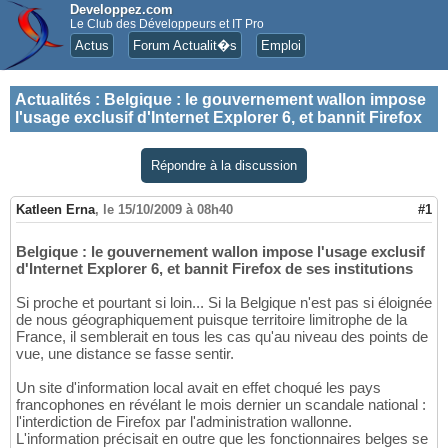
Developpez.com
Le Club des Développeurs et IT Pro
Actus
Forum Actualit�s
Emploi
Actualités
:
Belgique : le gouvernement wallon impose
l'usage exclusif d'Internet Explorer 6, et bannit Firefox
Répondre à la discussion
Katleen Erna
,
le 15/10/2009 à 08h40
#1
Belgique : le gouvernement wallon impose l'usage exclusif
d'Internet Explorer 6, et bannit Firefox de ses institutions
Si proche et pourtant si loin... Si la Belgique n'est pas si éloignée
de nous géographiquement puisque territoire limitrophe de la
France, il semblerait en tous les cas qu'au niveau des points de
vue, une distance se fasse sentir.
Un site d'information local avait en effet choqué les pays
francophones en révélant le mois dernier un scandale national :
l'interdiction de Firefox par l'administration wallonne.
L'information précisait en outre que les fonctionnaires belges se