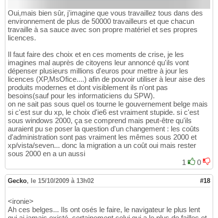
Oui,mais bien sûr, j'imagine que vous travaillez tous dans des
environnement de plus de 50000 travailleurs et que chacun
travaille à sa sauce avec son propre matériel et ses propres
licences.
Il faut faire des choix et en ces moments de crise, je les
imagines mal auprès de citoyens leur annoncé qu'ils vont
dépenser plusieurs millions d'euros pour mettre à jour les
licences (XP,MsOfice....) afin de pouvoir utiliser à leur aise des
produits modernes et dont visiblement ils n'ont pas
besoins(sauf pour les informaticiens du SPW).
on ne sait pas sous quel os tourne le gouvernement belge mais
si c'est sur du xp, le choix d'ie6 est vraiment stupide. si c'est
sous windows 2000, ça se comprend mais peut-être qu'ils
auraient pu se poser la question d'un changement : les coûts
d'administration sont pas vraiment les mêmes sous 2000 et
xp/vista/seven... donc la migration a un coût oui mais rester
sous 2000 en a un aussi
1
0
Gecko
,
le 15/10/2009 à 13h02
#18
<ironie>
Ah ces belges... Ils ont osés le faire, le navigateur le plus lent
qui ai jamais existé, certainement celui qui a le plus de failles et