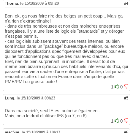
Thorna
,
le 15/10/2009 à 09h20
#4
Bon, ok, ça nous faire rire des belges un petit coup... Mais ça
n'a rien d'extraordinaire!
- dans de très nombreuses et non des moindres entreprises
françaises, il y a une liste de logiciels "standards" et y déroger
n'est pas permis.
- ces logiciels subissent souvent des tests internes, ou bien
sont inclus dans un "package" bureautique maison, ou encore
disposent d'applications spécifiquement développées pour eux
qui ne fonctionnent pas ou que très mal avec d'autres.
Bref, rien de bien surprenant, ni inhabituel. Il serait tout de
même bien bizarre qu'aucun des habituels intervenants d'ici, qui
passent leur vie à sauter d'une entreprise à l'autre, n'ait jamais
rencontré cette situation en France dans n'importe quelle
PME/PMI ou grosse boite !
1
0
Lung
,
le 15/10/2009 à 09h23
#5
Dans ma société, seul IE est autorisé également.
Mais, on a le droit d'utiliser IE8 (ou 7, ou 6).
1
0
mac5im
,
le 15/10/2009 à 10h17
#6