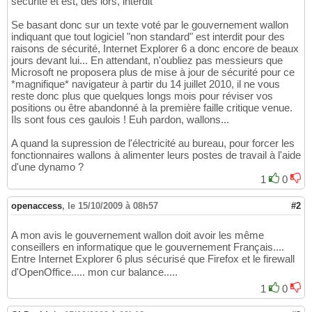
sécurité et est, dès lors, interdit
Se basant donc sur un texte voté par le gouvernement wallon
indiquant que tout logiciel "non standard" est interdit pour des
raisons de sécurité, Internet Explorer 6 a donc encore de beaux
jours devant lui... En attendant, n'oubliez pas messieurs que
Microsoft ne proposera plus de mise à jour de sécurité pour ce
*magnifique* navigateur à partir du 14 juillet 2010, il ne vous
reste donc plus que quelques longs mois pour réviser vos
positions ou être abandonné à la première faille critique venue.
Ils sont fous ces gaulois ! Euh pardon, wallons...
A quand la supression de l'électricité au bureau, pour forcer les
fonctionnaires wallons à alimenter leurs postes de travail à l'aide
d'une dynamo ?
1
0
openaccess
,
le 15/10/2009 à 08h57
#2
A mon avis le gouvernement wallon doit avoir les même
conseillers en informatique que le gouvernement Français....
Entre Internet Explorer 6 plus sécurisé que Firefox et le firewall
d'OpenOffice..... mon cur balance.....
1
0