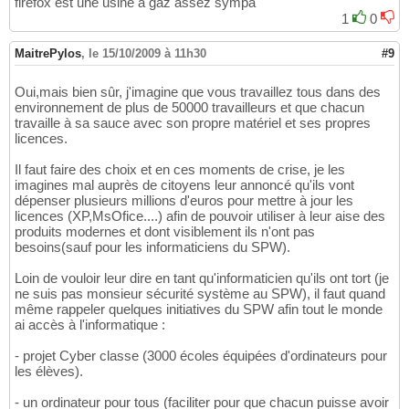
firefox est une usine à gaz assez sympa
1
0
MaitrePylos
,
le 15/10/2009 à 11h30
#9
Oui,mais bien sûr, j'imagine que vous travaillez tous dans des
environnement de plus de 50000 travailleurs et que chacun
travaille à sa sauce avec son propre matériel et ses propres
licences.
Il faut faire des choix et en ces moments de crise, je les
imagines mal auprès de citoyens leur annoncé qu'ils vont
dépenser plusieurs millions d'euros pour mettre à jour les
licences (XP,MsOfice....) afin de pouvoir utiliser à leur aise des
produits modernes et dont visiblement ils n'ont pas
besoins(sauf pour les informaticiens du SPW).
Loin de vouloir leur dire en tant qu'informaticien qu'ils ont tort (je
ne suis pas monsieur sécurité système au SPW), il faut quand
même rappeler quelques initiatives du SPW afin tout le monde
ai accès à l'informatique :
- projet Cyber classe (3000 écoles équipées d'ordinateurs pour
les élèves).
- un ordinateur pour tous (faciliter pour que chacun puisse avoir