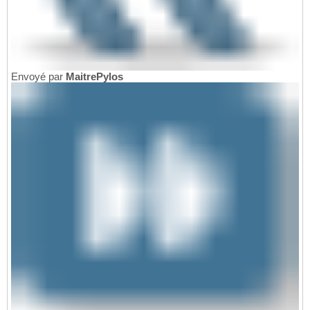
Envoyé par
MaitrePylos