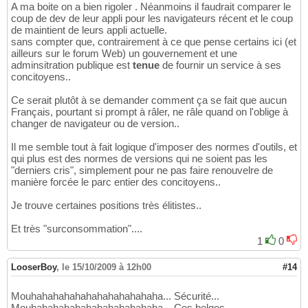
A ma boite on a bien rigoler . Néanmoins il faudrait comparer le
coup de dev de leur appli pour les navigateurs récent et le coup
de maintient de leurs appli actuelle.
sans compter que, contrairement à ce que pense certains ici (et
ailleurs sur le forum Web) un gouvernement et une
adminsitration publique est
tenue
de fournir un service à ses
concitoyens..
Ce serait plutôt à se demander comment ça se fait que aucun
Français, pourtant si prompt à râler, ne râle quand on l'oblige à
changer de navigateur ou de version..
Il me semble tout à fait logique d'imposer des normes d'outils, et
qui plus est des normes de versions qui ne soient pas les
"derniers cris", simplement pour ne pas faire renouvelre de
manière forcée le parc entier des concitoyens..
Je trouve certaines positions très élitistes..
Et très "surconsommation"....
1
0
LooserBoy
,
le 15/10/2009 à 12h00
#14
Mouhahahahahahahahahahahaha... Sécurité...
Mouhahahahahahahahahahahaha... Ces belges...