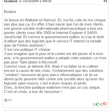
GLDavid
,
le 15/10/2009 à 09h18
#3
Bonjour
Je bosse en Wallonie (à Namur). Et, ma foi, cela ne me choque
pas plus que ça. En effet, il faut savoir que l'un de mes clients,
une grosse société multi-nationale pharmaceutique a tout ses
postes clients sous Win 2000 et Internet Explorer 6 SANS
JavaScript. Et comme le gouvernement wallon, tu n'as le droit
d'utiliser que des logiciels que le service IT interne t'a installé
(pas de Firefox autorisé) !
C'est une politique IT choisie.
J'ose imaginer que le pour et le contre ont été pesés et à mon
avis, si le gouvernement wallon a adopté cette solution, ce n'est
pas pour "faire plaisir à Microsoft".
Comme vous, je déteste IE6. Mais il va falloir se le coltiner
encore à cause de tels choix. Certainement que des solutions
"vendors" rassurent de gros parcs informatiques car ils se
disent qu'ils peuvent râler contre une société alors qu'avec les
logiciels open-source, c'est à leurs risques et périls.
Donc, la fonction publique wallonne n'est pas un cas unique.
C'est un choix, à eux de l'assumer !
@++
1
0