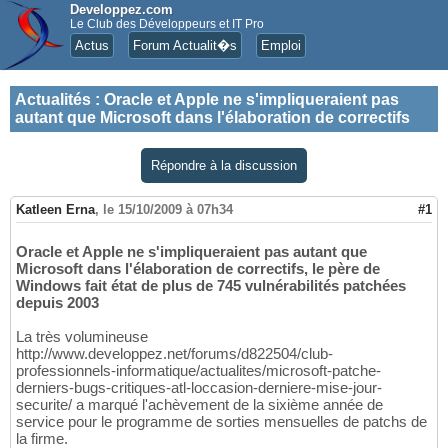
Developpez.com
Le Club des Développeurs et IT Pro
Actus
Forum Actualit�s
Emploi
Actualités
:
Oracle et Apple ne s'impliqueraient pas
autant que Microsoft dans l'élaboration de correctifs
Répondre à la discussion
Katleen Erna
,
le 15/10/2009 à 07h34
#1
Oracle et Apple ne s'impliqueraient pas autant que
Microsoft dans l'élaboration de correctifs, le père de
Windows fait état de plus de 745 vulnérabilités patchées
depuis 2003
La très volumineuse
http://www.developpez.net/forums/d822504/club-
professionnels-informatique/actualites/microsoft-patche-
derniers-bugs-critiques-atl-loccasion-derniere-mise-jour-
securite/ a marqué l'achèvement de la sixième année de
service pour le programme de sorties mensuelles de patchs de
la firme.