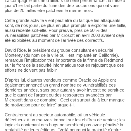
La compagnie affiche d'ailleurs de belle performance : la mise à
jour d'hier fait partie du l'une des deix occasions qui ont vues
plus de 20 failles être patchées le même mois.
Cette grande activité vient peut être du fait que les attaquants
sont, de nos jours, de plus en plus prompts à exploiter une faille,
aussi récente soit-elle. Pour preuve, près de 50 % des
vulnérabilités patchées par Microsoft en avril 2009 avaient déjà
été exploitées au moment de l'arrivée des correctifs.
David Rice, le président du groupe consultant en sécurité
Monterey (du nom de la ville où il est implanté en Californie),
remarque l'implication très importante de la firme de Redmond
sur le front de la sécurité informatique tout en rajoutant que ces
efforts ne doivent pas faiblir.
D'après lui, d'autres vendeurs comme Oracle ou Apple ont
également annoncé un grand nombre de vulnérabilités ces
dernières années, sans pour autant y avoir investit ne serait-ce
que le quart de l'argent ou des ressources avancées par
Microsoft dans ce domaine. "Ceci est surtout du à leur manque
de motivation pour ce faire" argue-t-il.
Contrairement au secteur automobile, où un véhicule
défectueux à un mauvais impact sur les chiffres de ventes ; les
logiciels contenant des bugs ne semblent pas avoir pénalisé la
rentabilité de leurs éditeurs. "Voilà pourquoi la majorité d'entre