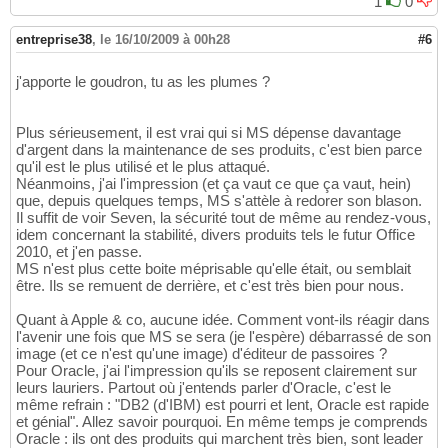
1
0
entreprise38
,
le 16/10/2009 à 00h28
#6
j'apporte le goudron, tu as les plumes ?
Plus sérieusement, il est vrai qui si MS dépense davantage
d'argent dans la maintenance de ses produits, c'est bien parce
qu'il est le plus utilisé et le plus attaqué.
Néanmoins, j'ai l'impression (et ça vaut ce que ça vaut, hein)
que, depuis quelques temps, MS s'attèle à redorer son blason.
Il suffit de voir Seven, la sécurité tout de même au rendez-vous,
idem concernant la stabilité, divers produits tels le futur Office
2010, et j'en passe.
MS n'est plus cette boite méprisable qu'elle était, ou semblait
être. Ils se remuent de derrière, et c'est très bien pour nous.
Quant à Apple & co, aucune idée. Comment vont-ils réagir dans
l'avenir une fois que MS se sera (je l'espère) débarrassé de son
image (et ce n'est qu'une image) d'éditeur de passoires ?
Pour Oracle, j'ai l'impression qu'ils se reposent clairement sur
leurs lauriers. Partout où j'entends parler d'Oracle, c'est le
même refrain : "DB2 (d'IBM) est pourri et lent, Oracle est rapide
et génial". Allez savoir pourquoi. En même temps je comprends
Oracle : ils ont des produits qui marchent très bien, sont leader