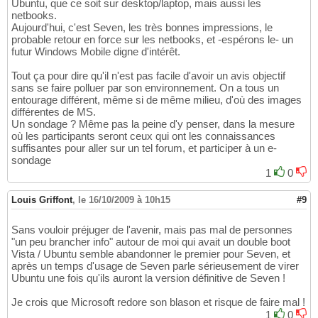
Ubuntu, que ce soit sur desktop/laptop, mais aussi les
netbooks.
Aujourd'hui, c'est Seven, les très bonnes impressions, le
probable retour en force sur les netbooks, et -espérons le- un
futur Windows Mobile digne d'intérêt.
Tout ça pour dire qu'il n'est pas facile d'avoir un avis objectif
sans se faire polluer par son environnement. On a tous un
entourage différent, même si de même milieu, d'où des images
différentes de MS.
Un sondage ? Même pas la peine d'y penser, dans la mesure
où les participants seront ceux qui ont les connaissances
suffisantes pour aller sur un tel forum, et participer à un e-
sondage
1
0
Louis Griffont
,
le 16/10/2009 à 10h15
#9
Sans vouloir préjuger de l'avenir, mais pas mal de personnes
"un peu brancher info" autour de moi qui avait un double boot
Vista / Ubuntu semble abandonner le premier pour Seven, et
après un temps d'usage de Seven parle sérieusement de virer
Ubuntu une fois qu'ils auront la version définitive de Seven !
Je crois que Microsoft redore son blason et risque de faire mal !
1
0