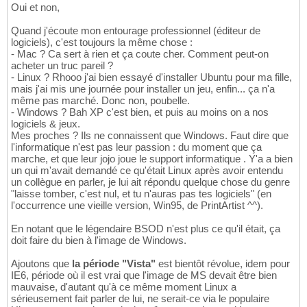
Oui et non,
Quand j'écoute mon entourage professionnel (éditeur de
logiciels), c'est toujours la même chose :
- Mac ? Ca sert à rien et ça coute cher. Comment peut-on
acheter un truc pareil ?
- Linux ? Rhooo j'ai bien essayé d'installer Ubuntu pour ma fille,
mais j'ai mis une journée pour installer un jeu, enfin... ça n'a
même pas marché. Donc non, poubelle.
- Windows ? Bah XP c'est bien, et puis au moins on a nos
logiciels & jeux.
Mes proches ? Ils ne connaissent que Windows. Faut dire que
l'informatique n'est pas leur passion : du moment que ça
marche, et que leur jojo joue le support informatique . Y'a a bien
un qui m'avait demandé ce qu'était Linux après avoir entendu
un collègue en parler, je lui ait répondu quelque chose du genre
"laisse tomber, c'est nul, et tu n'auras pas tes logiciels" (en
l'occurrence une vieille version, Win95, de PrintArtist ^^).
En notant que le légendaire BSOD n'est plus ce qu'il était, ça
doit faire du bien à l'image de Windows.
Ajoutons que
la période "Vista"
est bientôt révolue, idem pour
IE6, période où il est vrai que l'image de MS devait être bien
mauvaise, d'autant qu'à ce même moment Linux a
sérieusement fait parler de lui, ne serait-ce via le populaire