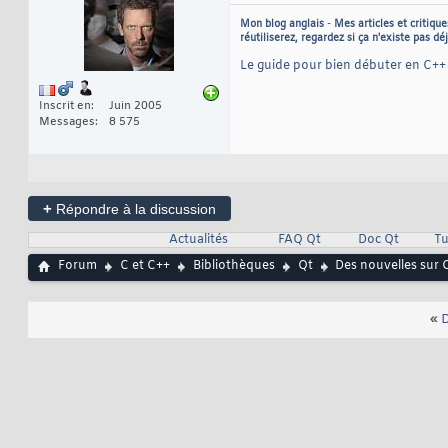
Mon blog anglais
-
Mes articles et critique
réutiliserez, regardez si ça n'existe pas dé
Le guide pour bien débuter en C++
Inscrit en
Juin 2005
Messages
8 575
+
Répondre à la discussion
Actualités
FAQ Qt
Doc Qt
Tu
Forum
C et C++
Bibliothèques
Qt
Des nouvelles sur Q
«
D