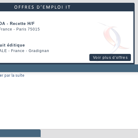
OA - Recette H/F
 France - Paris 75015
uit éditique
ALE
- France - Gradignan
Voir plus d'offres
r par la suite