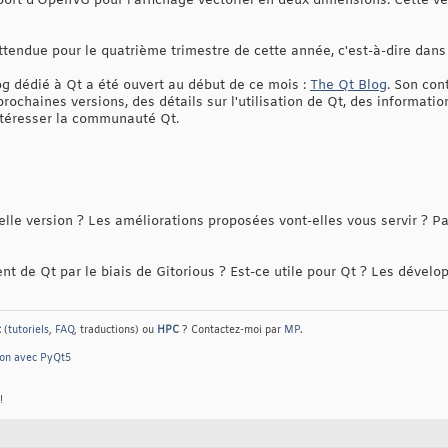
pport d'OpenVG pour l'affichage vectoriel en deux dimensions. Cette v
attendue pour le quatrième trimestre de cette année, c'est-à-dire dans
 dédié à Qt a été ouvert au début de ce mois :
The Qt Blog
. Son con
ochaines versions, des détails sur l'utilisation de Qt, des informati
intéresser la communauté Qt.
lle version ? Les améliorations proposées vont-elles vous servir ? Pa
 de Qt par le biais de Gitorious ? Est-ce utile pour Qt ? Les développ
t
(
tutoriels
,
FAQ
, traductions) ou
HPC
? Contactez-moi par
MP
.
hon avec PyQt5
!