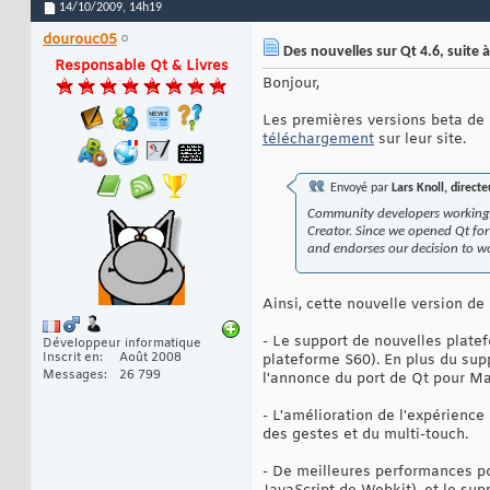
14/10/2009,
14h19
dourouc05
Des nouvelles sur Qt 4.6, suite à 
Responsable Qt & Livres
Bonjour,
Les premières versions beta de Q
téléchargement
sur leur site.
Envoyé par
Lars Knoll, direc
Community developers working a
Creator. Since we opened Qt fo
and endorses our decision to w
Ainsi, cette nouvelle version de 
- Le support de nouvelles plate
Développeur informatique
Inscrit en
Août 2008
plateforme S60). En plus du sup
Messages
26 799
l'annonce du port de Qt pour Ma
- L'amélioration de l'expérience
des gestes et du multi-touch.
- De meilleures performances p