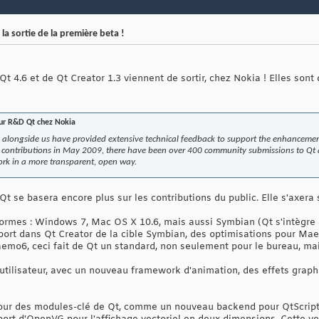
la sortie de la première beta !
t 4.6 et de Qt Creator 1.3 viennent de sortir, chez Nokia ! Elles sont 
teur R&D Qt chez Nokia
longside us have provided extensive technical feedback to support the enhancemen
r contributions in May 2009, there have been over 400 community submissions to Qt a
ork in a more transparent, open way.
Qt se basera encore plus sur les contributions du public. Elle s'axera s
formes : Windows 7, Mac OS X 10.6, mais aussi Symbian (Qt s'intègre 
port dans Qt Creator de la cible Symbian, des optimisations pour Mae
emo6, ceci fait de Qt un standard, non seulement pour le bureau, mai
 utilisateur, avec un nouveau framework d'animation, des effets graph
our des modules-clé de Qt, comme un nouveau backend pour QtScript 