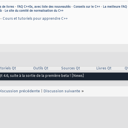
-
s de livres
FAQ C++0x, avec liste des nouveautés
-
Conseils sur le C++
-
La meilleure FAQ
jà
-
Le site du comité de normalisation du C++
-
Cours et tutoriels pour apprendre C++
toriels Qt
Outils Qt
Sources Qt
Livres Qt
Q
t 4.6, suite à la sortie de la première beta ! [News]
iscussion précédente
|
Discussion suivante
»