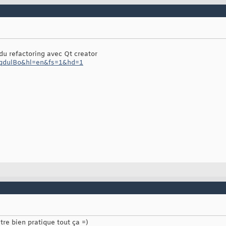
du refactoring avec Qt creator
-YqdulBo&hl=en&fs=1&hd=1
tre bien pratique tout ça =)