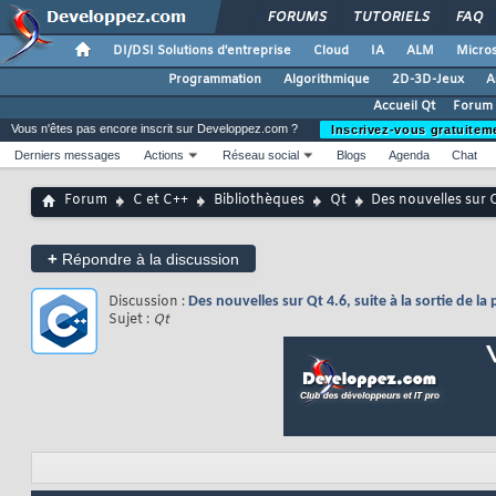
FORUMS
TUTORIELS
FAQ
DI/DSI Solutions d'entreprise
Cloud
IA
ALM
Micros
Programmation
Algorithmique
2D-3D-Jeux
A
Accueil Qt
Forum 
Vous n'êtes pas encore inscrit sur Developpez.com ?
Inscrivez-vous gratuitem
Derniers messages
Actions
Réseau social
Blogs
Agenda
Chat
Forum
C et C++
Bibliothèques
Qt
Des nouvelles sur Q
+
Répondre à la discussion
Discussion :
Des nouvelles sur Qt 4.6, suite à la sortie de l
Sujet :
Qt