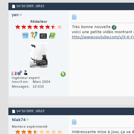
14/10/2009,
16h15
yan
Rédacteur
Très bonne nouvelle
voici une petite vidéo montrant 
http://www.youtube.com/v/X-K
Ingénieur expert
Inscrit en
Mars 2004
Messages
10 035
14/10/2009,
16h23
Niak74
Membre expérimenté
Intéressante mise à jour, ça va ê