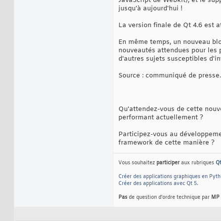
JavaScript de Webkit), et le su
jusqu'à aujourd'hui !
La version finale de Qt 4.6 est 
En même temps, un nouveau blog
nouveautés attendues pour les pr
d'autres sujets susceptibles d'
Source : communiqué de presse.
Qu'attendez-vous de cette nouve
performant actuellement ?
Participez-vous au développement
framework de cette manière ?
Vous souhaitez
participer
aux rubriques
Q
Créer des applications graphiques en Pyt
Créer des applications avec Qt 5
.
Pas
de question d'ordre technique par
MP