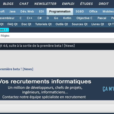
BLOGS
CHAT
NEWSLETTER
EMPLOI
ÉTUDES
DROIT
oft
Java
Dév. Web
EDI
Programmation
SGBD
Office
Mobiles
ssembleur
C
C++
C#
D
Go
Kotlin
Objective C
Pascal
Pe
Qt
FAQ Qt
Doc Qt
Tutoriels Qt
Outils Qt
Sources Qt
Livres Qt
Qt 
ent !
Règles
t 4.6, suite à la sortie de la première beta ! [News]
a première beta ! [News]