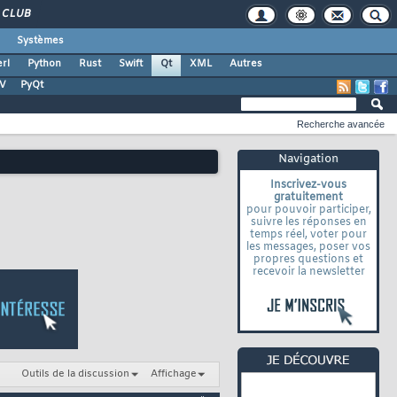
CLUB
Systèmes
rl
Python
Rust
Swift
Qt
XML
Autres
TV
PyQt
Recherche avancée
Navigation
Inscrivez-vous
gratuitement
pour pouvoir participer,
suivre les réponses en
temps réel, voter pour
les messages, poser vos
propres questions et
recevoir la newsletter
Outils de la discussion
Affichage