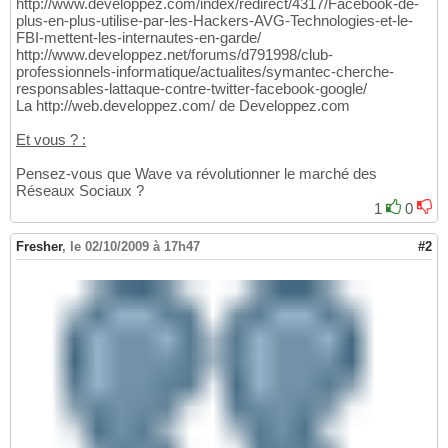
http://www.developpez.com/index/redirect/4317/Facebook-de-
plus-en-plus-utilise-par-les-Hackers-AVG-Technologies-et-le-
FBI-mettent-les-internautes-en-garde/
http://www.developpez.net/forums/d791998/club-
professionnels-informatique/actualites/symantec-cherche-
responsables-lattaque-contre-twitter-facebook-google/
La http://web.developpez.com/ de Developpez.com
Et vous ? :
Pensez-vous que Wave va révolutionner le marché des
Réseaux Sociaux ?
1
0
Fresher
,
le 02/10/2009 à 17h47
#2