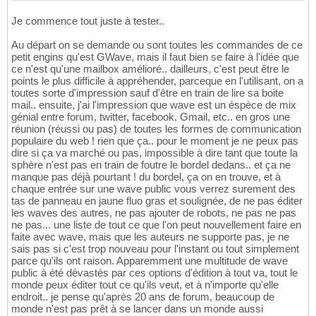
Je commence tout juste à tester..
Au départ on se demande ou sont toutes les commandes de ce
petit engins qu'est GWave, mais il faut bien se faire à l'idée que
ce n'est qu'une mailbox amélioré.. dailleurs, c'est peut être le
points le plus difficile à appréhender, parceque en l'utilisant, on a
toutes sorte d'impression sauf d'être en train de lire sa boite
mail.. ensuite, j'ai l'impression que wave est un éspèce de mix
génial entre forum, twitter, facebook, Gmail, etc.. en gros une
réunion (réussi ou pas) de toutes les formes de communication
populaire du web ! rien que ça.. pour le moment je ne peux pas
dire si ça va marché ou pas, impossible à dire tant que toute la
sphère n'est pas en train de foutre le bordel dedans.. et ça ne
manque pas déjà pourtant ! du bordel, ça on en trouve, et à
chaque entrée sur une wave public vous verrez surement des
tas de panneau en jaune fluo gras et soulignée, de ne pas éditer
les waves des autres, ne pas ajouter de robots, ne pas ne pas
ne pas... une liste de tout ce que l'on peut nouvellement faire en
faite avec wave, mais que les auteurs ne supporte pas, je ne
sais pas si c'est trop nouveau pour l'instant ou tout simplement
parce qu'ils ont raison. Apparemment une multitude de wave
public à été dévastés par ces options d'édition à tout va, tout le
monde peux éditer tout ce qu'ils veut, et à n'importe qu'elle
endroit.. je pense qu'après 20 ans de forum, beaucoup de
monde n'est pas prêt à se lancer dans un monde aussi