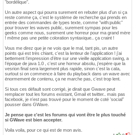
"bordélique".
Un autre aspect qui pourra surement en rebuter plus d'un si ça
reste comme ça, c'est le système de recherche qui prends en
entrée des commandes de types texte, comme "with:public"
pour trouver les waves public, surement sympas pour les
geeks comme nous, surement une horreur pour ma grand mère
! même pas une petite coloration syntaxique.. ça craint !
Vous me direz que je ne vois que le mal, tant pis, un autre
points qui est très chiant, c'est la lenteur de l'application ! j'ai
bettement l'impression d'être sur une vieille application swing, a
l'époque de java 1.0 , c'est une horreur absolu, j'espère que la
vesrion final sera largement plus rapide, sinon c'est la cata,
surtout si on commence à faire du playback dans un wave avec
énormement de contenu, ça ne marche pas, c'est trop lent.
Si tous ces défault sont corrigé, je dirait que Gwave peut
remplacer tout les forums existant, Gmail et twitter.. mais pas
facebook, je n'est pas trouvé pour le moment de coté 'social"
pousser dans GWave.
Je pense que c'est les forums qui vont être le plus touché
si GWave est bien accepter.
Voila voila, pour ce qui est de mon avis.