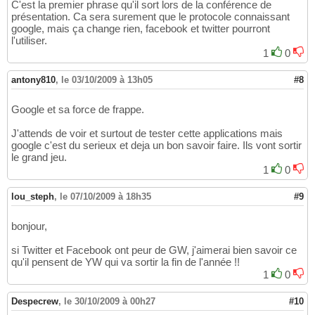
C'est la premier phrase qu'il sort lors de la conférence de
présentation. Ca sera surement que le protocole connaissant
google, mais ça change rien, facebook et twitter pourront
l'utiliser.
1
0
antony810
,
le 03/10/2009 à 13h05
#8
Google et sa force de frappe.
J'attends de voir et surtout de tester cette applications mais
google c'est du serieux et deja un bon savoir faire. Ils vont sortir
le grand jeu.
1
0
lou_steph
,
le 07/10/2009 à 18h35
#9
bonjour,
si Twitter et Facebook ont peur de GW, j'aimerai bien savoir ce
qu'il pensent de YW qui va sortir la fin de l'année !!
1
0
Despecrew
,
le 30/10/2009 à 00h27
#10