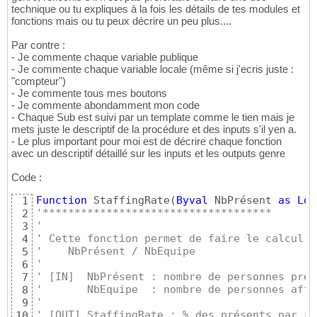
technique ou tu expliques à la fois les détails de tes modules et
fonctions mais ou tu peux décrire un peu plus....
Par contre :
- Je commente chaque variable publique
- Je commente chaque variable locale (même si j'ecris juste :
"compteur")
- Je commente tous mes boutons
- Je commente abondamment mon code
- Chaque Sub est suivi par un template comme le tien mais je
mets juste le descriptif de la procédure et des inputs s'il yen a.
- Le plus important pour moi est de décrire chaque fonction
avec un descriptif détaillé sur les inputs et les outputs genre
Code :
Function
 StaffingRate
(
Byval
 NbPrésent 
as
Lon
1
'************************************
2
'
3
' Cette fonction permet de faire le calcul d
4
'    NbPrésent / NbEquipe
5
'
6
' [IN]  NbPrésent : nombre de personnes prés
7
'       NbEquipe  : nombre de personnes affe
8
'
9
' [OUT] StaffingRate : % des présents par ra
10