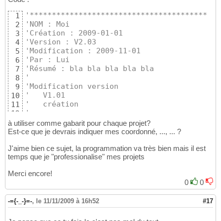
'****************************************
1
'NOM : Moi
2
'Création : 2009-01-01
3
'Version : V2.03
4
'Modification : 2009-11-01
5
'Par : Lui
6
'Résumé : bla bla bla bla bla
7
'
8
'Modification version
9
'   V1.01
10
'   création
11
'
12
'   V1.02
13
à utiliser comme gabarit pour chaque projet?
'   Changement ordre de trie
14
Est-ce que je devrais indiquer mes coordonné, ..., ... ?
'
15
J'aime bien ce sujet, la programmation va très bien mais il est
'   V2.01
16
temps que je "professionalise" mes projets
'   Changement de procédure
17
'   ...
18
Merci encore!
'   ...
19
0
0
'   ...
20
'***************************************
21
-={-_-}=-
,
le 11/11/2009 à 16h52
#17