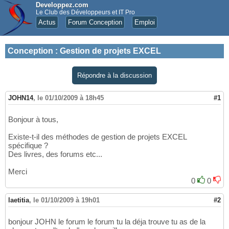
Developpez.com
Le Club des Développeurs et IT Pro
Actus
Forum Conception
Emploi
Conception
:
Gestion de projets EXCEL
Répondre à la discussion
JOHN14
,
le 01/10/2009 à 18h45
#1
Bonjour à tous,
Existe-t-il des méthodes de gestion de projets EXCEL
spécifique ?
Des livres, des forums etc...
Merci
0
0
laetitia
,
le 01/10/2009 à 19h01
#2
bonjour JOHN le forum le forum tu la déja trouve tu as de la