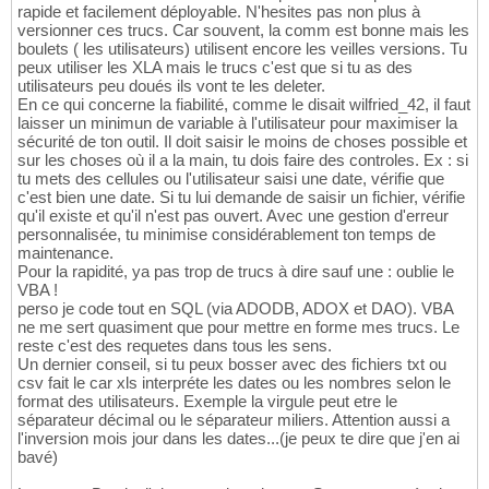
rapide et facilement déployable. N'hesites pas non plus à
versionner ces trucs. Car souvent, la comm est bonne mais les
boulets ( les utilisateurs) utilisent encore les veilles versions. Tu
peux utiliser les XLA mais le trucs c'est que si tu as des
utilisateurs peu doués ils vont te les deleter.
En ce qui concerne la fiabilité, comme le disait wilfried_42, il faut
laisser un minimun de variable à l'utilisateur pour maximiser la
sécurité de ton outil. Il doit saisir le moins de choses possible et
sur les choses où il a la main, tu dois faire des controles. Ex : si
tu mets des cellules ou l'utilisateur saisi une date, vérifie que
c'est bien une date. Si tu lui demande de saisir un fichier, vérifie
qu'il existe et qu'il n'est pas ouvert. Avec une gestion d'erreur
personnalisée, tu minimise considérablement ton temps de
maintenance.
Pour la rapidité, ya pas trop de trucs à dire sauf une : oublie le
VBA !
perso je code tout en SQL (via ADODB, ADOX et DAO). VBA
ne me sert quasiment que pour mettre en forme mes trucs. Le
reste c'est des requetes dans tous les sens.
Un dernier conseil, si tu peux bosser avec des fichiers txt ou
csv fait le car xls interpréte les dates ou les nombres selon le
format des utilisateurs. Exemple la virgule peut etre le
séparateur décimal ou le séparateur miliers. Attention aussi a
l'inversion mois jour dans les dates...(je peux te dire que j'en ai
bavé)