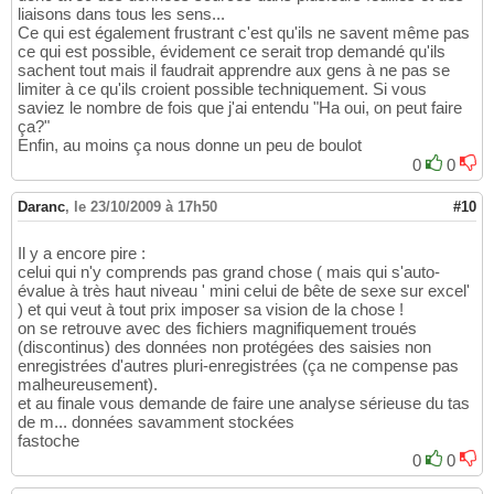
liaisons dans tous les sens...
Ce qui est également frustrant c'est qu'ils ne savent même pas
ce qui est possible, évidement ce serait trop demandé qu'ils
sachent tout mais il faudrait apprendre aux gens à ne pas se
limiter à ce qu'ils croient possible techniquement. Si vous
saviez le nombre de fois que j'ai entendu "Ha oui, on peut faire
ça?"
Enfin, au moins ça nous donne un peu de boulot
0
0
Daranc
,
le 23/10/2009 à 17h50
#10
Il y a encore pire :
celui qui n'y comprends pas grand chose ( mais qui s'auto-
évalue à très haut niveau ' mini celui de bête de sexe sur excel'
) et qui veut à tout prix imposer sa vision de la chose !
on se retrouve avec des fichiers magnifiquement troués
(discontinus) des données non protégées des saisies non
enregistrées d'autres pluri-enregistrées (ça ne compense pas
malheureusement).
et au finale vous demande de faire une analyse sérieuse du tas
de m... données savamment stockées
fastoche
0
0