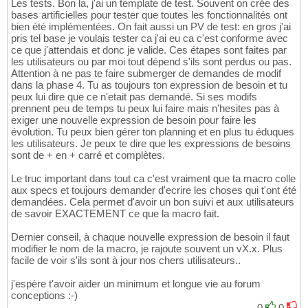
Les tests. Bon la, j'ai un template de test. Souvent on crée des
bases artificielles pour tester que toutes les fonctionnalités ont
bien été implémentées. On fait aussi un PV de test: en gros j'ai
pris tel base je voulais tester ca j'ai eu ca c'est conforme avec
ce que j'attendais et donc je valide. Ces étapes sont faites par
les utilisateurs ou par moi tout dépend s'ils sont perdus ou pas.
Attention à ne pas te faire submerger de demandes de modif
dans la phase 4. Tu as toujours ton expression de besoin et tu
peux lui dire que ce n'etait pas demandé. Si ses modifs
prennent peu de temps tu peux lui faire mais n'hesites pas à
exiger une nouvelle expression de besoin pour faire les
évolution. Tu peux bien gérer ton planning et en plus tu éduques
les utilisateurs. Je peux te dire que les expressions de besoins
sont de + en + carré et complètes.
Le truc important dans tout ca c'est vraiment que ta macro colle
aux specs et toujours demander d'ecrire les choses qui t'ont été
demandées. Cela permet d'avoir un bon suivi et aux utilisateurs
de savoir EXACTEMENT ce que la macro fait.
Dernier conseil, à chaque nouvelle expression de besoin il faut
modifier le nom de la macro, je rajoute souvent un vX.x. Plus
facile de voir s'ils sont à jour nos chers utilisateurs..
j'espère t'avoir aider un minimum et longue vie au forum
conceptions :-)
0
0