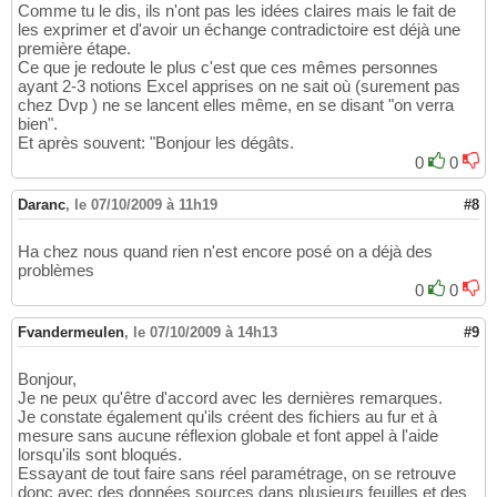
Comme tu le dis, ils n'ont pas les idées claires mais le fait de
les exprimer et d'avoir un échange contradictoire est déjà une
première étape.
Ce que je redoute le plus c'est que ces mêmes personnes
ayant 2-3 notions Excel apprises on ne sait où (surement pas
chez Dvp ) ne se lancent elles même, en se disant "on verra
bien".
Et après souvent: "Bonjour les dégâts.
0
0
Daranc
,
le 07/10/2009 à 11h19
#8
Ha chez nous quand rien n'est encore posé on a déjà des
problèmes
0
0
Fvandermeulen
,
le 07/10/2009 à 14h13
#9
Bonjour,
Je ne peux qu'être d'accord avec les dernières remarques.
Je constate également qu'ils créent des fichiers au fur et à
mesure sans aucune réflexion globale et font appel à l'aide
lorsqu'ils sont bloqués.
Essayant de tout faire sans réel paramétrage, on se retrouve
donc avec des données sources dans plusieurs feuilles et des