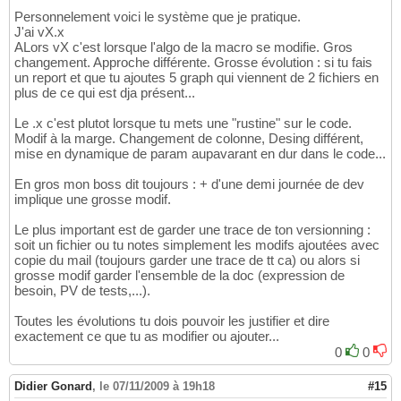
Personnelement voici le système que je pratique.
J'ai vX.x
ALors vX c'est lorsque l'algo de la macro se modifie. Gros
changement. Approche différente. Grosse évolution : si tu fais
un report et que tu ajoutes 5 graph qui viennent de 2 fichiers en
plus de ce qui est dja présent...
Le .x c'est plutot lorsque tu mets une "rustine" sur le code.
Modif à la marge. Changement de colonne, Desing différent,
mise en dynamique de param aupavarant en dur dans le code...
En gros mon boss dit toujours : + d'une demi journée de dev
implique une grosse modif.
Le plus important est de garder une trace de ton versionning :
soit un fichier ou tu notes simplement les modifs ajoutées avec
copie du mail (toujours garder une trace de tt ca) ou alors si
grosse modif garder l'ensemble de la doc (expression de
besoin, PV de tests,...).
Toutes les évolutions tu dois pouvoir les justifier et dire
exactement ce que tu as modifier ou ajouter...
0
0
Didier Gonard
,
le 07/11/2009 à 19h18
#15