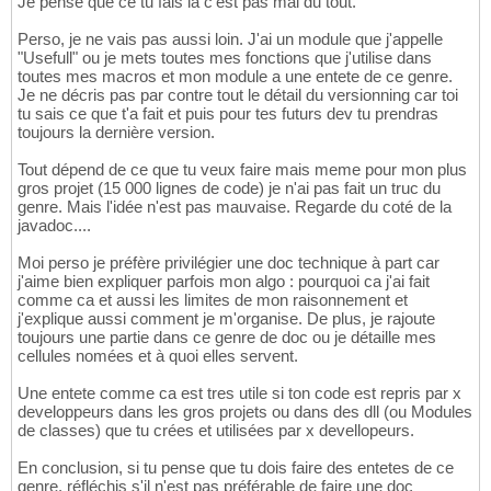
Je pense que ce tu fais la c'est pas mal du tout.
Perso, je ne vais pas aussi loin. J'ai un module que j'appelle
"Usefull" ou je mets toutes mes fonctions que j'utilise dans
toutes mes macros et mon module a une entete de ce genre.
Je ne décris pas par contre tout le détail du versionning car toi
tu sais ce que t'a fait et puis pour tes futurs dev tu prendras
toujours la dernière version.
Tout dépend de ce que tu veux faire mais meme pour mon plus
gros projet (15 000 lignes de code) je n'ai pas fait un truc du
genre. Mais l'idée n'est pas mauvaise. Regarde du coté de la
javadoc....
Moi perso je préfère privilégier une doc technique à part car
j'aime bien expliquer parfois mon algo : pourquoi ca j'ai fait
comme ca et aussi les limites de mon raisonnement et
j'explique aussi comment je m'organise. De plus, je rajoute
toujours une partie dans ce genre de doc ou je détaille mes
cellules nomées et à quoi elles servent.
Une entete comme ca est tres utile si ton code est repris par x
developpeurs dans les gros projets ou dans des dll (ou Modules
de classes) que tu crées et utilisées par x devellopeurs.
En conclusion, si tu pense que tu dois faire des entetes de ce
genre, réfléchis s'il n'est pas préférable de faire une doc