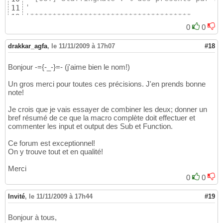
'
11
'************************************
12
13
0
0
...

14
15
drakkar_agfa
,
le 11/11/2009 à 17h07
#18
End
Sub
16
Bonjour -={-_-}=- (j'aime bien le nom!)
Un gros merci pour toutes ces précisions. J'en prends bonne
note!
Je crois que je vais essayer de combiner les deux; donner un
bref résumé de ce que la macro complète doit effectuer et
commenter les input et output des Sub et Function.
Ce forum est exceptionnel!
On y trouve tout et en qualité!
Merci
0
0
Invité
,
le 11/11/2009 à 17h44
#19
Bonjour à tous,