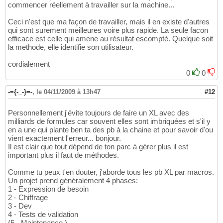
commencer réellement à travailler sur la machine...
Ceci n'est que ma façon de travailler, mais il en existe d'autres
qui sont surement meilleures voire plus rapide. La seule facon
efficace est celle qui amene au résultat escompté. Quelque soit
la methode, elle identifie son utilisateur.
cordialement
0
0
-={-_-}=-
,
le 04/11/2009 à 13h47
#12
Personnellement j'évite toujours de faire un XL avec des
milliards de formules car souvent elles sont imbriquées et s'il y
en a une qui plante ben ta des pb à la chaine et pour savoir d'ou
vient exactement l'erreur... bonjour.
Il est clair que tout dépend de ton parc à gérer plus il est
important plus il faut de méthodes.
Comme tu peux t'en douter, j'aborde tous les pb XL par macros.
Un projet prend généralement 4 phases:
1 - Expression de besoin
2 - Chiffrage
3 - Dev
4 - Tests de validation
(5 - Maintenance )