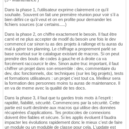
Dans la phase 1, l'utilisateur exprime clairement ce qu'il
souhaite. Souvent on fait une première réunion pour voir s'il a
bien défini ce qu'il veut et on en profite pour demander les
fichiers sources (car certains.....)
Dans la phase 2, on chiffre exactement le besoin. Il faut être
carré et ne plus accepter de modif du besoin une fois le dev
commencé car sinon tu as des projets à rallonge et tu auras du
mal à gérer ton planning. Le chiffrage a proprement parlé se
base sourtout sur le catalogue existant de macros. Si on peut
prendre des bouts de codes à gauche et à droite ca va
forcément raccourcir le dev. Sinon autre truc important, il faut
chiffrer un projet dans son ensemble : dev, commentaire du
dev, doc fonctionnels, doc techniques (sur les big projets), tests
et formations utilisateurs : un projet c'est tout ca. Meilleur sera
la formation des personnes moins tu auras de maintenance. Il
en va de meme avec la qualité de tes docs.
Dans la phase 3, il faut que tu gardes trois mots à l'esprit :
rapidité, fiabilité, sécurité. Commencons par la sécurité. Cette
partie est surtt destinée aux macros qui utilise des données
récupérées d'applications. Tes protocoles de connexions
doivent être fiables et sécure. Si les applis évoluent il faudra
impacter les évolutions rapidement donc le mieux c'est de faire
un module ou un moduble de classe pour cela. L'update est