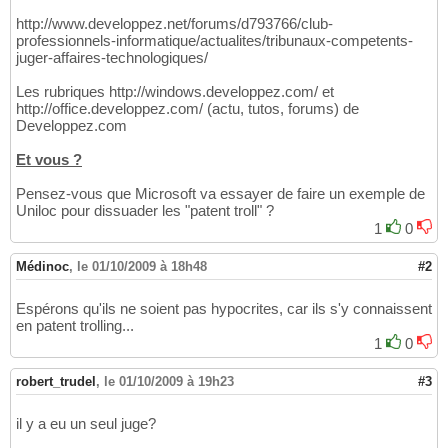
http://www.developpez.net/forums/d793766/club-
professionnels-informatique/actualites/tribunaux-competents-
juger-affaires-technologiques/
Les rubriques http://windows.developpez.com/ et
http://office.developpez.com/ (actu, tutos, forums) de
Developpez.com
Et vous ?
Pensez-vous que Microsoft va essayer de faire un exemple de
Uniloc pour dissuader les "patent troll" ?
1
0
Médinoc
,
le 01/10/2009 à 18h48
#2
Espérons qu'ils ne soient pas hypocrites, car ils s'y connaissent
en patent trolling...
1
0
robert_trudel
,
le 01/10/2009 à 19h23
#3
il y a eu un seul juge?