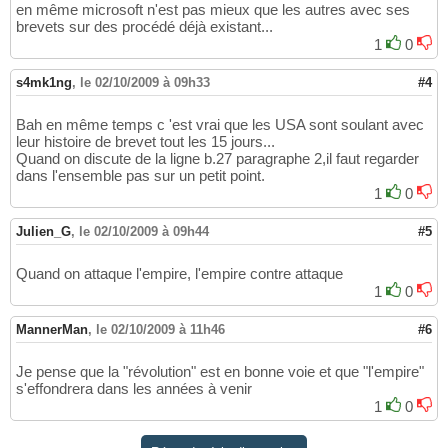
en même microsoft n'est pas mieux que les autres avec ses
brevets sur des procédé déjà existant...
1
0
s4mk1ng
,
le 02/10/2009 à 09h33
#4
Bah en même temps c 'est vrai que les USA sont soulant avec
leur histoire de brevet tout les 15 jours...
Quand on discute de la ligne b.27 paragraphe 2,il faut regarder
dans l'ensemble pas sur un petit point.
1
0
Julien_G
,
le 02/10/2009 à 09h44
#5
Quand on attaque l'empire, l'empire contre attaque
1
0
MannerMan
,
le 02/10/2009 à 11h46
#6
Je pense que la "révolution" est en bonne voie et que "l'empire"
s'effondrera dans les années à venir
1
0