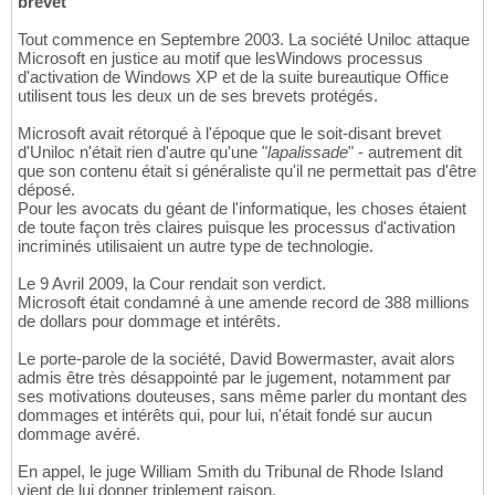
brevet
Tout commence en Septembre 2003. La société Uniloc attaque
Microsoft en justice au motif que lesWindows processus
d'activation de Windows XP et de la suite bureautique Office
utilisent tous les deux un de ses brevets protégés.
Microsoft avait rétorqué à l'époque que le soit-disant brevet
d'Uniloc n'était rien d'autre qu'une "
lapalissade
" - autrement dit
que son contenu était si généraliste qu'il ne permettait pas d'être
déposé.
Pour les avocats du géant de l'informatique, les choses étaient
de toute façon très claires puisque les processus d'activation
incriminés utilisaient un autre type de technologie.
Le 9 Avril 2009, la Cour rendait son verdict.
Microsoft était condamné à une amende record de 388 millions
de dollars pour dommage et intérêts.
Le porte-parole de la société, David Bowermaster, avait alors
admis être très désappointé par le jugement, notamment par
ses motivations douteuses, sans même parler du montant des
dommages et intérêts qui, pour lui, n'était fondé sur aucun
dommage avéré.
En appel, le juge William Smith du Tribunal de Rhode Island
vient de lui donner triplement raison.