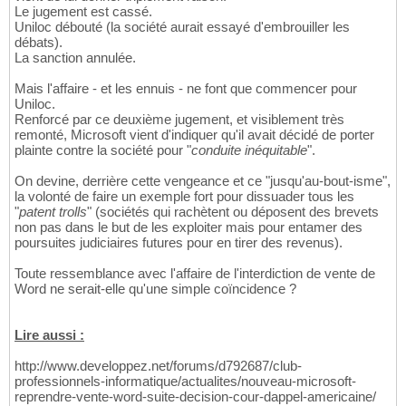
Le jugement est cassé.
Uniloc débouté (la société aurait essayé d'embrouiller les
débats).
La sanction annulée.
Mais l'affaire - et les ennuis - ne font que commencer pour
Uniloc.
Renforcé par ce deuxième jugement, et visiblement très
remonté, Microsoft vient d'indiquer qu'il avait décidé de porter
plainte contre la société pour "
conduite inéquitable
".
On devine, derrière cette vengeance et ce "jusqu'au-bout-isme",
la volonté de faire un exemple fort pour dissuader tous les
"
patent trolls
" (sociétés qui rachètent ou déposent des brevets
non pas dans le but de les exploiter mais pour entamer des
poursuites judiciaires futures pour en tirer des revenus).
Toute ressemblance avec l'affaire de l'interdiction de vente de
Word ne serait-elle qu'une simple coïncidence ?
Lire aussi :
http://www.developpez.net/forums/d792687/club-
professionnels-informatique/actualites/nouveau-microsoft-
reprendre-vente-word-suite-decision-cour-dappel-americaine/