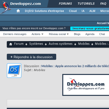
FORUMS
TUTORIELS
FAQ
DI/DSI Solutions d'entreprise
Cloud
IA
ALM
Micros
Accueil 
Vous n'êtes pas encore inscrit sur Developpez.com ?
Inscrivez-vous gratuitem
Derniers messages
Actions
Réseau social
Blogs
Agenda
Chat
Forum
Systèmes
Autres systèmes
Mobiles
Mobiles :
+
Répondre à la discussion
Discussion :
Mobiles : Apple annonce les 2 milliards de tél
Sujet :
Mobiles