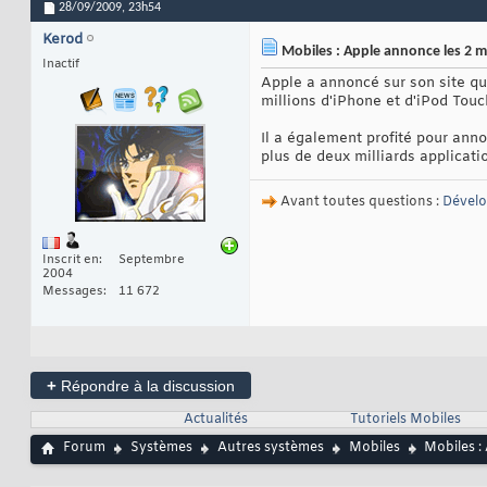
28/09/2009,
23h54
Kerod
Mobiles : Apple annonce les 2 m
Inactif
Apple a annoncé sur son site qu
millions d'iPhone et d'iPod Touc
Il a également profité pour anno
plus de deux milliards applicati
Avant toutes questions :
Dével
Inscrit en
Septembre
2004
Messages
11 672
+
Répondre à la discussion
Actualités
Tutoriels Mobiles
Forum
Systèmes
Autres systèmes
Mobiles
Mobiles :