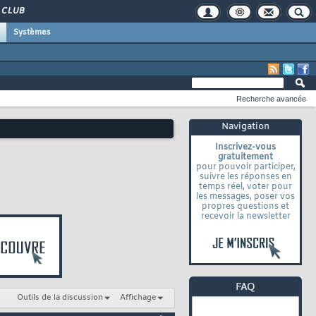
CLUB
Systèmes
Recherche avancée
Navigation
Inscrivez-vous
gratuitement
pour pouvoir participer,
suivre les réponses en
temps réel, voter pour
les messages, poser vos
propres questions et
recevoir la newsletter
Outils de la discussion
Affichage