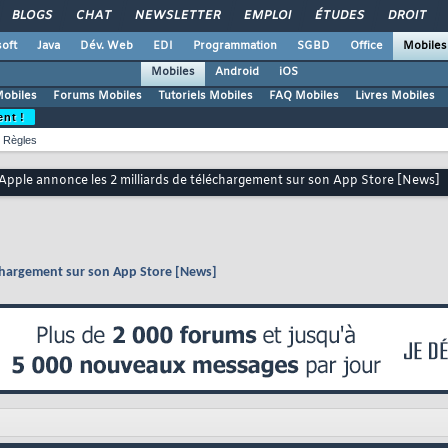
BLOGS
CHAT
NEWSLETTER
EMPLOI
ÉTUDES
DROIT
oft
Java
Dév. Web
EDI
Programmation
SGBD
Office
Mobiles
Mobiles
Android
iOS
Mobiles
Forums Mobiles
Tutoriels Mobiles
FAQ Mobiles
Livres Mobiles
ent !
Règles
 Apple annonce les 2 milliards de téléchargement sur son App Store [News]
échargement sur son App Store [News]