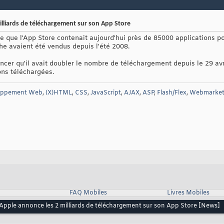
illiards de téléchargement sur son App Store
e que l'App Store contenait aujourd'hui près de 85000 applications 
he avaient été vendus depuis l'été 2008.
ncer qu'il avait doubler le nombre de téléchargement depuis le 29 avr
ons téléchargées.
oppement Web
,
(X)HTML
,
CSS
,
JavaScript
,
AJAX
,
ASP
,
Flash/Flex
,
Webmarket
FAQ Mobiles
Livres Mobiles
 Apple annonce les 2 milliards de téléchargement sur son App Store [News]