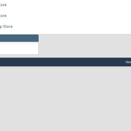
tore
tore
pp Store
Nou