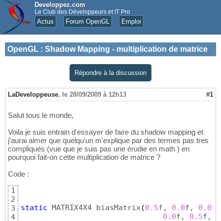
Developpez.com
Le Club des Développeurs et IT Pro
Actus
Forum OpenGL
Emploi
OpenGL
:
Shadow Mapping - multiplication de matrice
Répondre à la discussion
LaDeveloppeuse
,
le 28/09/2009 à 12h13
#1
Salut tous le monde,
Voila je suis entrain d'essayer de faire du shadow mapping et
j'aurai aimer que quelqu'un m'explique par des termes pas tres
compliqués (vue que je suis pas une érudie en math ) en
pourquoi fait-on cette multiplication de matrice ?
Code :
1
2
static
 MATRIX4X4 biasMatrix
(
0.5
f, 
0.0
f, 
0.0
f,
3
0.0
f, 
0.5
f, 
0
4