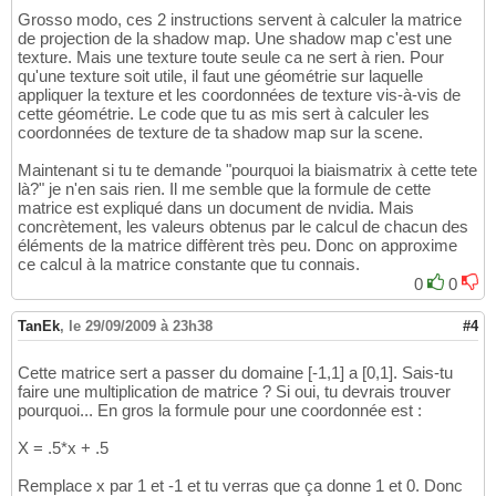
Grosso modo, ces 2 instructions servent à calculer la matrice
de projection de la shadow map. Une shadow map c'est une
texture. Mais une texture toute seule ca ne sert à rien. Pour
qu'une texture soit utile, il faut une géométrie sur laquelle
appliquer la texture et les coordonnées de texture vis-à-vis de
cette géométrie. Le code que tu as mis sert à calculer les
coordonnées de texture de ta shadow map sur la scene.
Maintenant si tu te demande "pourquoi la biaismatrix à cette tete
là?" je n'en sais rien. Il me semble que la formule de cette
matrice est expliqué dans un document de nvidia. Mais
concrètement, les valeurs obtenus par le calcul de chacun des
éléments de la matrice diffèrent très peu. Donc on approxime
ce calcul à la matrice constante que tu connais.
0
0
TanEk
,
le 29/09/2009 à 23h38
#4
Cette matrice sert a passer du domaine [-1,1] a [0,1]. Sais-tu
faire une multiplication de matrice ? Si oui, tu devrais trouver
pourquoi... En gros la formule pour une coordonnée est :
X = .5*x + .5
Remplace x par 1 et -1 et tu verras que ça donne 1 et 0. Donc