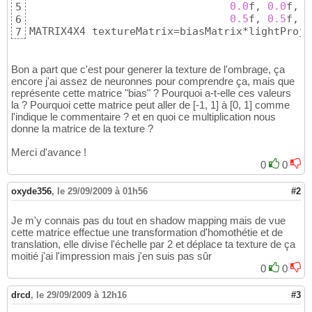
0.0
f, 
0.0
f, 
0
5
0.5
f, 
0.5
f, 
0
6
MATRIX4X4 textureMatrix=biasMatrix*lightProje
7
Bon a part que c'est pour generer la texture de l'ombrage, ça
encore j'ai assez de neuronnes pour comprendre ça, mais que
représente cette matrice "bias" ? Pourquoi a-t-elle ces valeurs
la ? Pourquoi cette matrice peut aller de [-1, 1] à [0, 1] comme
l'indique le commentaire ? et en quoi ce multiplication nous
donne la matrice de la texture ?
Merci d'avance !
0
0
oxyde356
,
le 29/09/2009 à 01h56
#2
Je m'y connais pas du tout en shadow mapping mais de vue
cette matrice effectue une transformation d'homothétie et de
translation, elle divise l'échelle par 2 et déplace ta texture de ça
moitié j'ai l'impression mais j'en suis pas sûr
0
0
drcd
,
le 29/09/2009 à 12h16
#3