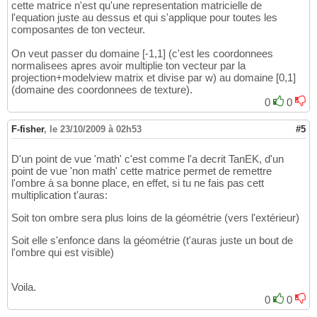
cette matrice n'est qu'une representation matricielle de
l'equation juste au dessus et qui s'applique pour toutes les
composantes de ton vecteur.
On veut passer du domaine [-1,1] (c'est les coordonnees
normalisees apres avoir multiplie ton vecteur par la
projection+modelview matrix et divise par w) au domaine [0,1]
(domaine des coordonnees de texture).
0
0
F-fisher
,
le 23/10/2009 à 02h53
#5
D'un point de vue 'math' c'est comme l'a decrit TanEK, d'un
point de vue 'non math' cette matrice permet de remettre
l'ombre à sa bonne place, en effet, si tu ne fais pas cett
multiplication t'auras:
Soit ton ombre sera plus loins de la géométrie (vers l'extérieur)
Soit elle s'enfonce dans la géométrie (t'auras juste un bout de
l'ombre qui est visible)
Voila.
0
0