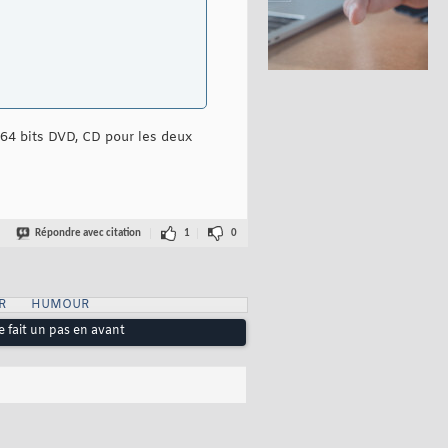
t 64 bits DVD, CD pour les deux
Répondre avec citation
1
0
R
HUMOUR
e fait un pas en avant