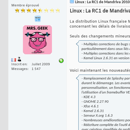
Linux : La RC1 de Mandriva 2010 e
Membre éprouvé
Linux : La RC1 de Mandriva 
La distribution Linux française
concernant les délais de livrais
Seuls des changements mineurs o
- Multiples corrections de bugs 
particulièrement dans ceux liés
- Multiples corrections dans l
- Kernel Linux 2.6.31 en version
Inscrit en
Juillet 2009
Messages
1 547
Voici maintenant les nouveautés
- Remplacement de Splashy par 
durant le démarrage. Les avant
personnalisation, un fonction
l’utilisation d’un framebuffer VE
- KDE 4.3
- GNOME 2.27.90
- Xfce 4.6.1
- Kernel 2.6.31
- Serveur X.org 1.6.3
- Nombreuses améliorations p
- Réécriture complète de l’outil 
avec création simplifiée de profi