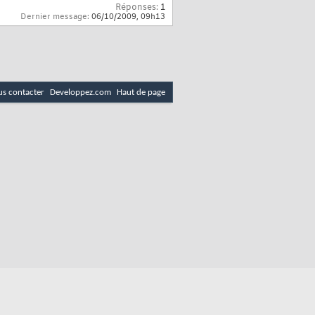
Réponses:
1
Dernier message:
06/10/2009,
09h13
s contacter
Developpez.com
Haut de page