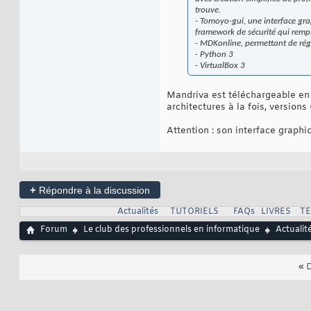
trouve.
- Tomoyo-gui, une interface g
framework de sécurité qui rem
- MDKonline, permettant de régl
- Python 3
- VirtualBox 3
Mandriva est téléchargeable en
architectures à la fois, versio
Attention : son interface graphi
+
Répondre à la discussion
Actualités
TUTORIELS
FAQs
LIVRES
T
Forum
Le club des professionnels en informatique
Actualit
«
D