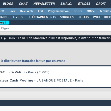
BLOGS
CHAT
NEWSLETTER
EMPLOI
ÉTUDES
DROIT
oft
Java
Dév. Web
EDI
Programmation
SGBD
Office
Mobiles
AIRES
LIVRES
TÉLÉCHARGEMENTS
SOURCES
DÉBATS
WIKI
DIC
ent !
Règles
és
Linux : La RC1 de Mandriva 2010 est disponible, la distribution français
la distribution française fait un pas en avant