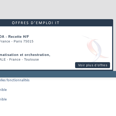
OA - Recette H/F
 France - Paris 75015
matisation et orchestration,
ALE
- France - Toulouse
Voir plus d'offres
lles fonctionnalités
nible
nible