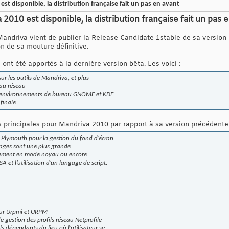
st disponible, la distribution française fait un pas en avant
2010 est disponible, la distribution française fait un pas 
 Mandriva vient de publier la Release Candidate 1stable de sa version
on de sa mouture définitive.
nt été apportés à la dernière version bêta. Les voici :
sur les outils de Mandriva, et plus
 au réseau
es environnements de bureau GNOME et KDE
 finale
 principales pour Mandriva 2010 par rapport à sa version précédente 
Plymouth pour la gestion du fond d’écran
ages sont une plus grande
nement en mode noyau ou encore
SA et l’utilisation d’un langage de script.
our Urpmi et URPM
de gestion des profils réseau Netprofile
ls dépendants du lieu où l’utilisateur se