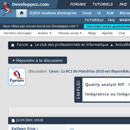
FORUMS
TUTORIELS
FAQ
DI/DSI Solutions d'entreprise
Cloud
IA
ALM
Micros
TUTORIELS
FAQ
WEBIN
Vous n'êtes pas encore inscrit sur Developpez.com ?
Inscrivez-vous gratuitem
Derniers messages
Actions
Réseau social
Blogs
Agenda
Chat
Forum
Le club des professionnels en informatique
Actualit
+
Répondre à la discussion
Discussion :
Linux : La RC1 de Mandriva 2010 est disponible, 
22/09/2009,
05h18
Katleen Erna