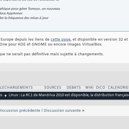
raphique pour gérer Tomoyo, un nouveau
place AppArmor
er la fréquence des mises à jour
 Europe depuis les liens de
cette page
, et disponible en version 32 e
ns One pour KDE et GNOME ou encore images VirtualBox.
que ne serait pas définitive mais sujette à changements.
ELECHARGEMENTS
SOURCES
DEBATS
WIKI
DICO
CALENDRIE
és
Linux : La RC1 de Mandriva 2010 est disponible, la distribution français
iscussion précédente
|
Discussion suivante
»