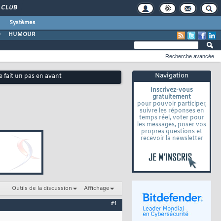
CLUB
Systèmes
O
HUMOUR
Recherche avancée
Navigation
e fait un pas en avant
Inscrivez-vous
gratuitement
pour pouvoir participer,
suivre les réponses en
temps réel, voter pour
les messages, poser vos
propres questions et
recevoir la newsletter
Outils de la discussion
Affichage
#1