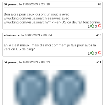
Skyounet
,
le 15/09/2009 à 23h18
#9
Bon alors pour ceux qui ont un soucis avec
www.bing.com/visualsearch essayez avec
www.bing.com/visualsearch?mkt=en-US ça devrait fonctionner.
1
0
adivinenza
,
le 16/09/2009 à 00h04
#10
ah la c'est mieux, mais dis moi comment je fais pour avoir la
version US de bing?
1
0
Skyounet
,
le 16/09/2009 à 00h29
#11