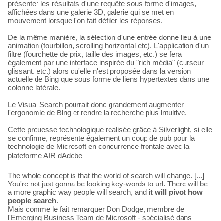
présenter les résultats d'une requête sous forme d'images,
affichées dans une galerie 3D, galerie qui se met en
mouvement lorsque l'on fait défiler les réponses.
De la même manière, la sélection d'une entrée donne lieu à une
animation (tourbillon, scrolling horizontal etc). L'application d'un
filtre (fourchette de prix, taille des images, etc.) se fera
également par une interface inspirée du "rich média" (curseur
glissant, etc.) alors qu'elle n'est proposée dans la version
actuelle de Bing que sous forme de liens hypertextes dans une
colonne latérale.
Le Visual Search pourrait donc grandement augmenter
l'ergonomie de Bing et rendre la recherche plus intuitive.
Cette prouesse technologique réalisée grâce à Silverlight, si elle
se confirme, représente également un coup de pub pour la
technologie de Microsoft en concurrence frontale avec la
plateforme AIR dAdobe
The whole concept is that the world of search will change. [...]
You're not just gonna be looking key-words to url. There will be
a more graphic way people will search, and
it will pivot how
people search
.
Mais comme le fait remarquer Don Dodge, membre de
l'Emerging Business Team de Microsoft - spécialisé dans