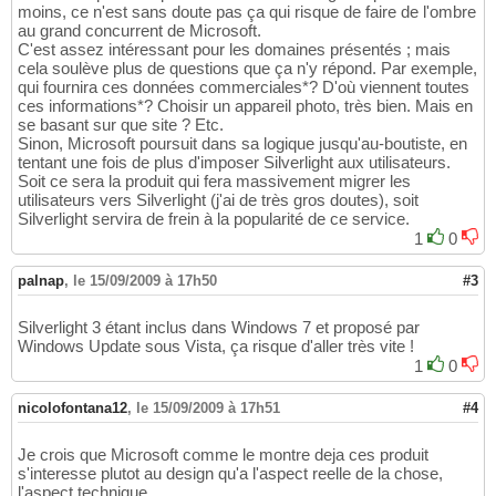
moins, ce n'est sans doute pas ça qui risque de faire de l'ombre
au grand concurrent de Microsoft.
C'est assez intéressant pour les domaines présentés ; mais
cela soulève plus de questions que ça n'y répond. Par exemple,
qui fournira ces données commerciales*? D'où viennent toutes
ces informations*? Choisir un appareil photo, très bien. Mais en
se basant sur que site ? Etc.
Sinon, Microsoft poursuit dans sa logique jusqu'au-boutiste, en
tentant une fois de plus d'imposer Silverlight aux utilisateurs.
Soit ce sera la produit qui fera massivement migrer les
utilisateurs vers Silverlight (j'ai de très gros doutes), soit
Silverlight servira de frein à la popularité de ce service.
1
0
palnap
,
le 15/09/2009 à 17h50
#3
Silverlight 3 étant inclus dans Windows 7 et proposé par
Windows Update sous Vista, ça risque d'aller très vite !
1
0
nicolofontana12
,
le 15/09/2009 à 17h51
#4
Je crois que Microsoft comme le montre deja ces produit
s'interesse plutot au design qu'a l'aspect reelle de la chose,
l'aspect technique