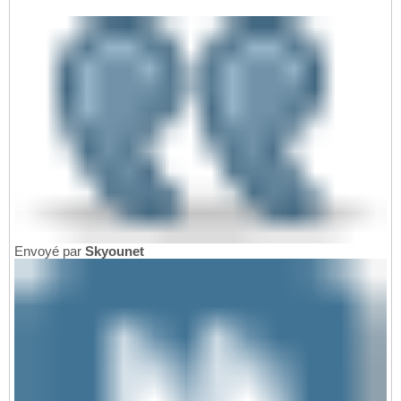
Envoyé par
Skyounet