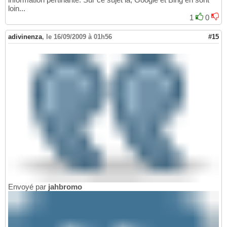
loin...
1
0
adivinenza
,
le 16/09/2009 à 01h56
#15
Envoyé par
jahbromo