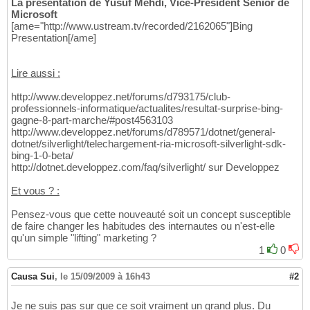
La présentation de Yusuf Mehdi, Vice-Président Senior de
Microsoft
[ame="http://www.ustream.tv/recorded/2162065"]Bing
Presentation[/ame]
Lire aussi :
http://www.developpez.net/forums/d793175/club-
professionnels-informatique/actualites/resultat-surprise-bing-
gagne-8-part-marche/#post4563103
http://www.developpez.net/forums/d789571/dotnet/general-
dotnet/silverlight/telechargement-ria-microsoft-silverlight-sdk-
bing-1-0-beta/
http://dotnet.developpez.com/faq/silverlight/ sur Developpez
Et vous ? :
Pensez-vous que cette nouveauté soit un concept susceptible
de faire changer les habitudes des internautes ou n'est-elle
qu'un simple "lifting" marketing ?
1
0
Causa Sui
,
le 15/09/2009 à 16h43
#2
Je ne suis pas sur que ce soit vraiment un grand plus. Du