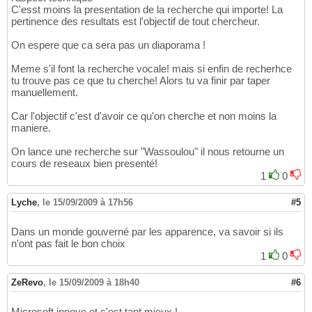
C'esst moins la presentation de la recherche qui importe! La
pertinence des resultats est l'objectif de tout chercheur.
On espere que ca sera pas un diaporama !
Meme s'il font la recherche vocale! mais si enfin de recherhce
tu trouve pas ce que tu cherche! Alors tu va finir par taper
manuellement.
Car l'objectif c'est d'avoir ce qu'on cherche et non moins la
maniere.
On lance une recherche sur "Wassoulou" il nous retourne un
cours de reseaux bien presenté!
1
0
Lyche
,
le 15/09/2009 à 17h56
#5
Dans un monde gouverné par les apparence, va savoir si ils
n'ont pas fait le bon choix
1
0
ZeRevo
,
le 15/09/2009 à 18h40
#6
Microsoft innove et c'est tant mieux !