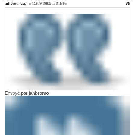
adivinenza
,
le 15/09/2009 à 21h16
#8
Envoyé par
jahbromo