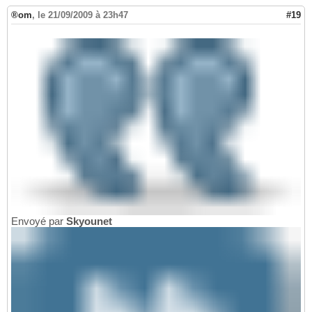
®om
,
le 21/09/2009 à 23h47
#19
Envoyé par
Skyounet