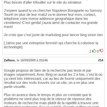
Plus besoin d'aller trifouiller sur le site du sénateur.
J'espere quand tu va chercher Napoleon Bonaparte ou Samory
Touré! en plus de leur mail,il va te donner leur msn, contact,
telephone voire meme addresse geograhique dans les
cimetieres! C'est genila! j'aurai aimé de contacter ma grande
mere!
Je crois que c'est juste de marketing pour lancer bing sinon rien
[ j'aime pas une entreprise fermée! qui cherche à coloniser la
technologie]
1
0
ZeRevo
,
le 16/09/2009 à 01h46
#14
Google propose de faire de la recherche pas texte et par
images séparément. Avec Bing on aurait les 2 à fois, c'est là où
ça vient très intéressant, car au lieu de fournir uniquement des
résultat sur des mots trouvés sur un site, on a en plus une
partie visuelle.
Plus on avance dans le temps et plus on constate que le
problème ne vient plus trop de la vitesse de réponse des
moteurs de recherche mais plutôt de la rapidité à trouver une
information pertinante. Sur ce sujet là, Google et Bing en sont