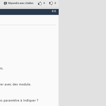
Répondre avec citation
0
0
#26
ns.
ler avec des module.
es paramètre à indiquer ?