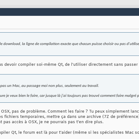
 de download, la ligne de compilation exacte que chacun puisse choisir ou pas d'utilis
lus devoir compiler soi-même Qt, de l'utiliser directement sans passe
a pas un Mac, au passage moi non plus, seulement au travail.
e je veux bien le faire, car jusque là j'ai toujours pas trouvé comment faire malgré p
es OSX, pas de problème. Comment les faire ? Tu peux simplement lan
es fichiers temporaires, mettre ça dans une archive (7Z de préférence),
t pas accès à OSX, je ne pourrais pas t'en dire plus.
iler Qt, le forum est là pour t'aider (même si les spécialistes Mac sont