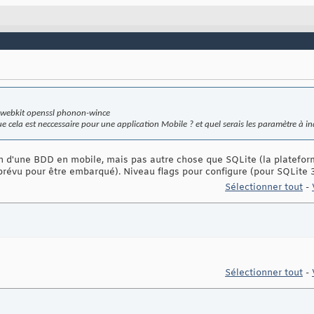
e webkit openssl phonon-wince
e cela est neccessaire pour une application Mobile ? et quel serais les paramètre à in
oin d'une BDD en mobile, mais pas autre chose que SQLite (la platefor
prévu pour être embarqué). Niveau flags pour configure (pour SQLite 3
Sélectionner tout
-
Sélectionner tout
-