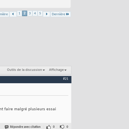
1
2
3
4
5
mière
Dernière
Outils de la discussion
Affichage
#21
nt faire malgré plusieurs essai
Répondre avec citation
0
0