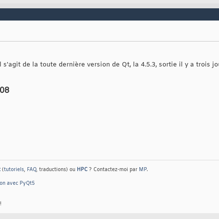
l s'agit de la toute dernière version de Qt, la 4.5.3, sortie il y a troi
008
t
(
tutoriels
,
FAQ
, traductions) ou
HPC
? Contactez-moi par
MP
.
hon avec PyQt5
!