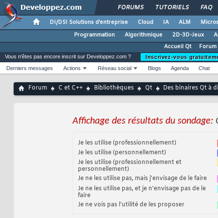
FORUMS
TUTORIELS
FAQ
DI/DSI Solutions d'entreprise
Cloud
IA
ALM
Micros
Programmation
Algorithmique
2D-3D-Jeux
A
Accueil Qt
Forum 
Vous n'êtes pas encore inscrit sur Developpez.com ?
Inscrivez-vous gratuitem
Derniers messages
Actions
Réseau social
Blogs
Agenda
Chat
Forum
C et C++
Bibliothèques
Qt
Des binaires Qt à d
Affichage des résultats du sondage:
Je les utilise (professionnellement)
Je les utilise (personnellement)
Je les utilise (professionnellement et
personnellement)
Je ne les utilise pas, mais j'envisage de le faire
Je ne les utilise pas, et je n'envisage pas de le
faire
Je ne vois pas l'utilité de les proposer