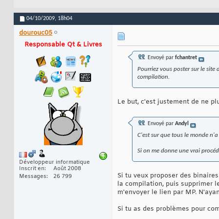
04/10/2009,
18h04
dourouc05
Responsable Qt & Livres
Envoyé par
fchantret
Pourriez vous poster sur le site
compilation.
Le but, c'est justement de ne p
Envoyé par
Andyl
C'est sur que tous le monde n'
Si on me donne une vrai procédur
Développeur informatique
Inscrit en
Août 2008
Si tu veux proposer des binair
Messages
26 799
la compilation, puis supprimer l
m'envoyer le lien par MP. N'ayan
Si tu as des problèmes pour comp