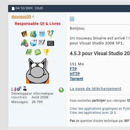
04/10/2009,
15h20
dourouc05
Responsable Qt & Livres
Bonjour,
Un nouveau binaire est arrivé ! I
pour Visual Studio 2008 SP1.
4.5.3 pour Visual Studio 2
151 Mo
FTP
HTTP
Torrent
La page de téléchargement
Développeur informatique
Inscrit en
Août 2008
Vous souhaitez
participer
aux rubriques
Q
Messages
26 799
Créer des applications graphiques en Pyt
Créer des applications avec Qt 5
.
Pas
de question d'ordre technique par
MP