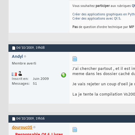
Vous souhaitez
participer
aux rubriques
Q
Créer des applications graphiques en Pyt
Créer des applications avec Qt 5
.
Pas
de question d'ordre technique par
MP
04/10/2009,
19h08
Andyl
Membre averti
J'ai chercher partout , et il est 
meme dans les dossier caché du
Inscrit en
Juin 2009
Messages
51
Je vais rejeter un coup d'oeil je
La je tente la compilation Vs20
04/10/2009,
19h56
dourouc05
Responsable Qt & Livres