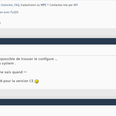
t
(
tutoriels
,
FAQ
, traductions) ou
HPC
? Contactez-moi par
MP
.
hon avec PyQt5
!
impossible de trouver le configure ...
 system .
 ne sais quand ^^
08 pour la version CE