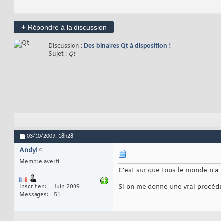
+
Répondre à la discussion
Discussion :
Des binaires Qt à disposition !
Sujet :
Qt
03/10/2009,
18h28
Andyl
Membre averti
C'est sur que tous le monde n'a
Si on me donne une vrai procédur
Inscrit en
Juin 2009
Messages
51