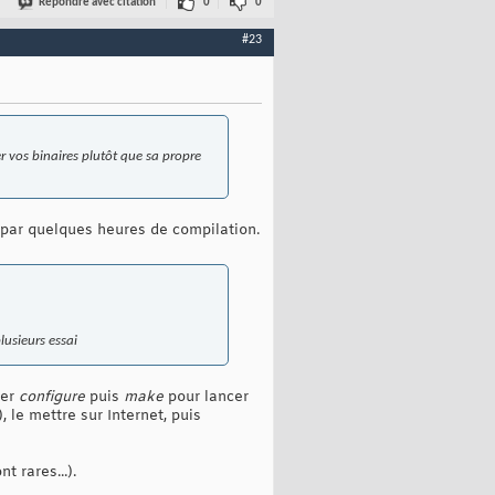
Répondre avec citation
0
0
#23
er vos binaires plutôt que sa propre
r par quelques heures de compilation.
lusieurs essai
cer
configure
puis
make
pour lancer
 le mettre sur Internet, puis
 rares...).