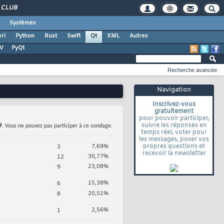
CLUB
Systèmes
rl
Python
Rust
Swift
Qt
XML
Autres
TV
PyQt
Recherche avancée
Navigation
Inscrivez-vous
gratuitement
pour pouvoir participer,
suivre les réponses en
9
. Vous ne pouvez pas participer à ce sondage.
temps réel, voter pour
les messages, poser vos
propres questions et
7,69%
3
recevoir la newsletter
30,77%
12
23,08%
9
15,38%
6
20,51%
8
2,56%
1