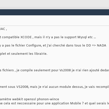
MAC ,
compatible XCODE , mais il n'y a pas le support Mysql etc ...
'y a pas le fichier Configure, et j'ai cherché dans tous le DD => NADA
let et seulement les librairie.
s fichiers , je compile seulement pour Vs2008 je n'ai rien ajouté deda
ement sous VS2008, mais je n'ai aucun module dessus, je vais recompi
paramètre webkit openssl phonon-wince
e cela est neccessaire pour une application Mobile ? et quel serais l