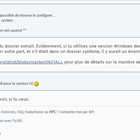
impossible de trouver le configure ...
 system .
 ne sais quand ^^
u dossier extrait. Évidemment, si tu utilises une version Windows des
ver autre part, et s'il était dans un dossier système, il y aurait un énor
s.org/qt/qt/blobs/master/INSTALL
pour plus de détails sur la manière 
08 pour la version CE
nir, si tu veux.
t
(
tutoriels
,
FAQ
, traductions) ou
HPC
? Contactez-moi par
MP
.
hon avec PyQt5
!