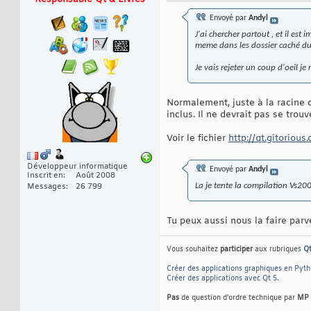
Envoyé par
Andyl
J'ai chercher partout , et il est 
meme dans les dossier caché du
Je vais rejeter un coup d'oeil je
Normalement, juste à la racine d
inclus. Il ne devrait pas se trou
Voir le fichier
http://qt.gitoriou
Développeur informatique
Envoyé par
Andyl
Inscrit en
Août 2008
La je tente la compilation Vs20
Messages
26 799
Tu peux aussi nous la faire parve
Vous souhaitez
participer
aux rubriques
Q
Créer des applications graphiques en Pyt
Créer des applications avec Qt 5
.
Pas
de question d'ordre technique par
MP