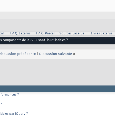
cal
F.A.Q. Lazarus
F.A.Q. Pascal
Sources Lazarus
Livres Lazarus
s composants de la JVCL sont-ils utilisables ?
iscussion précédente
|
Discussion suivante
»
rformances ?
 ?
ables par jQuery ?