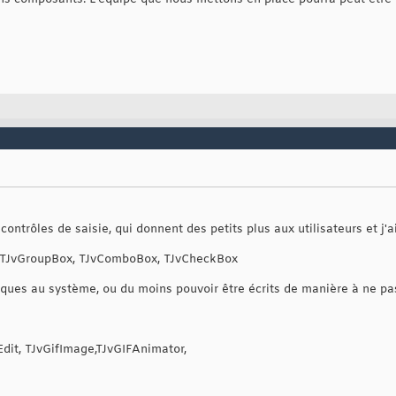
contrôles de saisie, qui donnent des petits plus aux utilisateurs et j'ai
t, TJvGroupBox, TJvComboBox, TJvCheckBox
iques au système, ou du moins pouvoir être écrits de manière à ne pas 
it, TJvGifImage,TJvGIFAnimator,