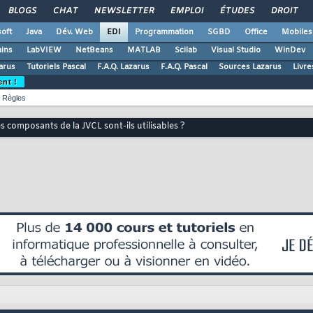
BLOGS
CHAT
NEWSLETTER
EMPLOI
ÉTUDES
DROIT
oft
Java
Dév. Web
EDI
Programmation
SGBD
Office
Mobiles
ains
LabVIEW
NetBeans
MATLAB
Scilab
Visual Studio
WinDev
zarus
Tutoriels Pascal
F.A.Q. Lazarus
F.A.Q. Pascal
Sources Lazarus
Livre
ent !
Règles
s composants de la JVCL sont-ils utilisables ?