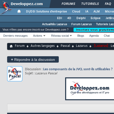
FORUMS
TUTORIELS
FAQ
DI/DSI Solutions d'entreprise
Cloud
IA
ALM
Micros
EDI
4D
Delphi
Eclipse
JetBr
Actualités Lazarus
Forum Lazarus
Tutoriels La
Vous n'êtes pas encore inscrit sur Developpez.com ?
Inscrivez-vous gratuitem
Derniers messages
Actions
Réseau social
Blogs
Agenda
Chat
Forum
Autres langages
Pascal
Lazarus
[Lazarus]
Le
+
Répondre à la discussion
Discussion :
Les composants de la JVCL sont-ils utilisables ?
Sujet :
Lazarus Pascal