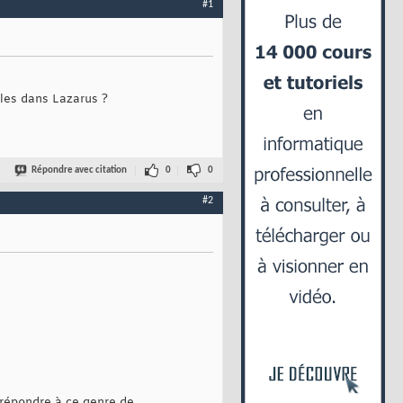
#1
bles dans Lazarus ?
Répondre avec citation
0
0
#2
 répondre à ce genre de