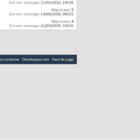
Dernier message:
11/05/2010,
19h36
Réponses:
5
Dernier message:
14/08/2009,
08h55
Réponses:
4
Dernier message:
21/04/2009,
22h10
s contacter
Developpez.com
Haut de page