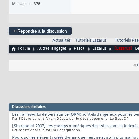
Messages
378
+
Répondre à la discussion
Actualités
Tutoriels Lazarus
Tutoriels Pas
Forum
Autres langages
Pascal
Lazarus
[Lazarus]
Le
«
D
Discussions similaires
Les frameworks de persistance (ORM) sont-ils dangereux pour les pe
Par SQLpro dans le forum Débats sur le développement - Le Best Of
[Sharepoint 2007] Les champs numériques des listes sont-ils indexés
Par rohstev dans le forum Configuration
Pourquoi les éléments créés dynamiquement ne sont-ils plus manipul