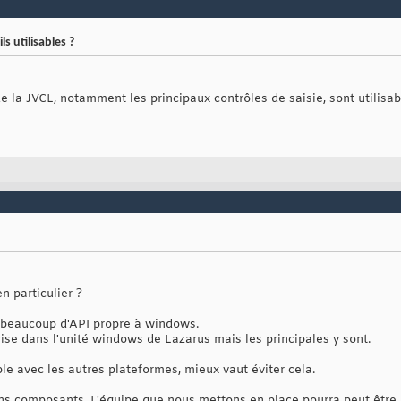
s utilisables ?
 la JVCL, notamment les principaux contrôles de saisie, sont utilisa
en particulier ?
se beaucoup d'API propre à windows.
ise dans l'unité windows de Lazarus mais les principales y sont.
le avec les autres plateformes, mieux vaut éviter cela.
tains composants. L'équipe que nous mettons en place pourra peut être