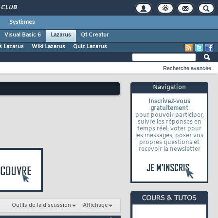
CLUB
Systèmes
Visual Basic 6
Lazarus
Qt Creator
s Lazarus
Wiki Lazarus
Quiz Lazarus
Recherche avancée
Navigation
Inscrivez-vous
gratuitement
pour pouvoir participer,
suivre les réponses en
temps réel, voter pour
les messages, poser vos
propres questions et
recevoir la newsletter
Outils de la discussion
Affichage