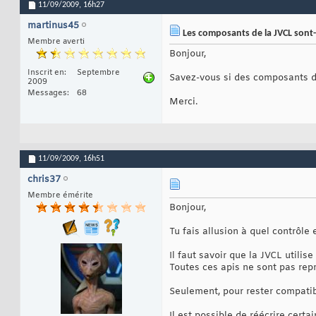
11/09/2009,
16h27
martinus45
Les composants de la JVCL sont-il
Membre averti
Bonjour,
Inscrit en
Septembre
Savez-vous si des composants de
2009
Messages
68
Merci.
11/09/2009,
16h51
chris37
Membre émérite
Bonjour,
Tu fais allusion à quel contrôle 
Il faut savoir que la JVCL utili
Toutes ces apis ne sont pas repr
Seulement, pour rester compatib
Il est possible de réécrire cer