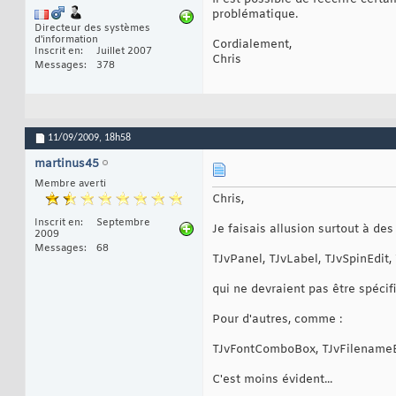
problématique.
Directeur des systèmes
d'information
Cordialement,
Inscrit en
Juillet 2007
Chris
Messages
378
11/09/2009,
18h58
martinus45
Membre averti
Chris,
Inscrit en
Septembre
Je faisais allusion surtout à des 
2009
Messages
68
TJvPanel, TJvLabel, TJvSpinEdi
qui ne devraient pas être spécif
Pour d'autres, comme :
TJvFontComboBox, TJvFilenameEd
C'est moins évident...