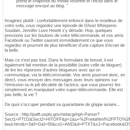
prend le snapshot du média visionné et l'inclut dans le
message envoyé au blog. "
Imaginez plutôt : confortablement enfoncé dans le moelleux de
votre sofa, vous regardez une épisode de Ghost Whisperer.
Soudain, Jennifer Love Hewitt s'y dénude. Hop, quelques
pressions sur les boutons de votre télécommande, et vos amis
Facebook ou Twitter sauront immédiatement ce que vous
regardez et pourront de plus bénéficier d'une capture d'écran de
la belle.
Mais ce n'est pas tout. Dans le formulaire de brevet, il est
également fait mention de la possibilité (outre celle de bloguer)
de lire les réponses d'autres blogueurs avec qui on
communique, via la télécommande. Vos amis pourront donc, en
direct, vous envoyer des messages avec leurs opinions sur
l'émission ou le joli décoleté de l'actrice, que vous pourrez lire
simplement en manipulant votre super-télécommande. Elle est
pas belle, la vie ?
De quoi s'occuper pendant sa quarantaine de grippe aviaire...
Source : http://patft.uspto.gov/netacgi/nph-Parser?
Sect1=PTO2&Sect2=HITOFF&p=1&u=%2Fnetahtml%2FPTO%2F
bool.html&r=5&f=G&l=50&co1=AND&d=PTXT&s1=Facebook&O