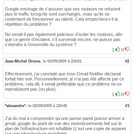
Google envisage de s'assurer que ses routeurs ne refusent
plus le traffic lorsqu'ils sont surchargés, mais qu'ils se
contentent de fonctionner au ralenti. Cela empechera-t-il la
répétition du problème ?
Ne serait-il pas également judicieux d'isoler les routeurs, afin
que ce genre d'incident, s'il survenait encore, ne puisse pas
s'étendre à l'ensemble du système ?
1
0
Jean-Michel Ormes
,
le 02/09/2009 à 22h01
#2
Effectivement, j'ai constaté que mon Gmail Notifier déclarait
forfait hier soir. Personnellement, je n'ai pas été affecté par ce
problème, cela dit, il serait préférable que ce problème ne se
reproduisent pas (ou plus).
1
0
*alexandre*
,
le 02/09/2009 à 22h40
#3
J'ai du mal à comprendre qu'une panne pareil puisse arriver à
gmail, google du point de vue des investissements fait sur le
plan de l'infrastructure est infaillible (c'est une copie de arpanet
sur une infrastructure mondiale)