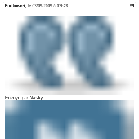
Furikawari
,
le 03/09/2009 à 07h28
#9
Envoyé par
Nasky