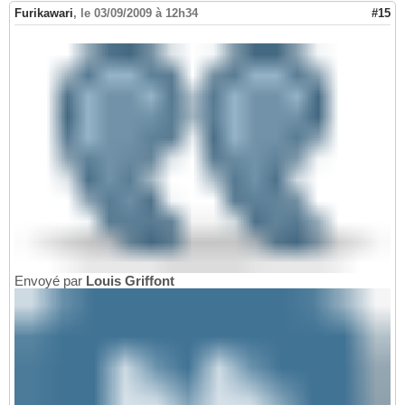
Furikawari
,
le 03/09/2009 à 12h34
#15
Envoyé par
Louis Griffont