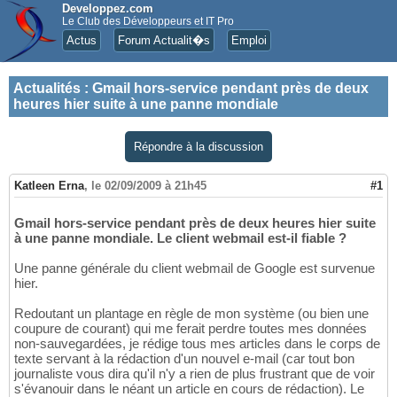
Developpez.com
Le Club des Développeurs et IT Pro
Actus
Forum Actualit�s
Emploi
Actualités
:
Gmail hors-service pendant près de deux
heures hier suite à une panne mondiale
Répondre à la discussion
Katleen Erna
,
le 02/09/2009 à 21h45
#1
Gmail hors-service pendant près de deux heures hier suite
à une panne mondiale. Le client webmail est-il fiable ?
Une panne générale du client webmail de Google est survenue
hier.
Redoutant un plantage en règle de mon système (ou bien une
coupure de courant) qui me ferait perdre toutes mes données
non-sauvegardées, je rédige tous mes articles dans le corps de
texte servant à la rédaction d'un nouvel e-mail (car tout bon
journaliste vous dira qu'il n'y a rien de plus frustrant que de voir
s'évanouir dans le néant un article en cours de rédaction). Le