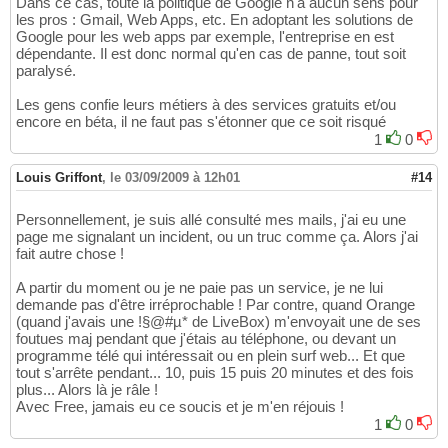
Dans ce cas, toute la politique de Google n'a aucun sens pour
les pros : Gmail, Web Apps, etc. En adoptant les solutions de
Google pour les web apps par exemple, l'entreprise en est
dépendante. Il est donc normal qu'en cas de panne, tout soit
paralysé.
Les gens confie leurs métiers à des services gratuits et/ou
encore en béta, il ne faut pas s'étonner que ce soit risqué
1
0
Louis Griffont
,
le 03/09/2009 à 12h01
#14
Personnellement, je suis allé consulté mes mails, j'ai eu une
page me signalant un incident, ou un truc comme ça. Alors j'ai
fait autre chose !
A partir du moment ou je ne paie pas un service, je ne lui
demande pas d'être irréprochable ! Par contre, quand Orange
(quand j'avais une !§@#µ* de LiveBox) m'envoyait une de ses
foutues maj pendant que j'étais au téléphone, ou devant un
programme télé qui intéressait ou en plein surf web... Et que
tout s'arrête pendant... 10, puis 15 puis 20 minutes et des fois
plus... Alors là je râle !
Avec Free, jamais eu ce soucis et je m'en réjouis !
1
0