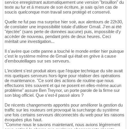
service enregistrant automatiquement une version "brouillon" du
texte au fur et à mesure de son écriture, je sais qu'en cas de
soucis quelconque mon travail sera protégé et conservé.
Quelle ne fut pas ma surprise hier soir, aux alentours de 22h30,
de constater une impossibilité totale d'utiliser Gmail. J'en ai été
"éjectée" (sans perte de données aucune) puis, impossible d'y
accèder de nouveau, pendant près de deux heures. Ceci
méritait une investigation...
Il s'avère que cette panne a touché le monde entier hier puisque
c'est le système même de Gmail qui était en grève à cause
d'embouteillages sur ses serveurs.
L'incident s'est produit alors que l'équipe technique du site avait
mis quelques serveurs hors-ligne pour réaliser des opérations
de maintenance. "Ce sont des actions de routine que nous
effectuons très souvent et qui ne posent en elles-même aucun
problème" assure Ben Treynor, un porte parole de la firme sur
son blog officiel. Que s'est-il passé alors ?
De récents changements apportés pour améliorer la gestion du
traffic sur les routeurs ont provoqué la surcharge du système
une fois certains serveurs déconnectés du web pour les raisons
évoquées plus haut.
"Comme nous le savons maintenant, nous avions légèrement