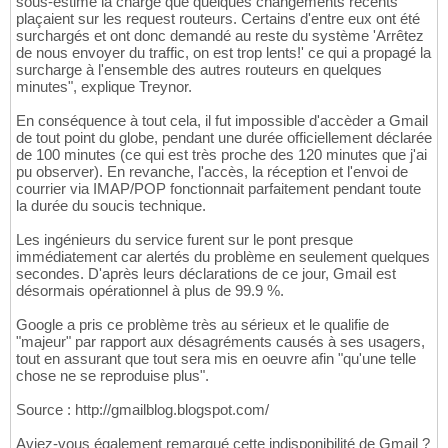
sous-estimé la charge que quelques changements récents
plaçaient sur les request routeurs. Certains d'entre eux ont été
surchargés et ont donc demandé au reste du système 'Arrêtez
de nous envoyer du traffic, on est trop lents!' ce qui a propagé la
surcharge à l'ensemble des autres routeurs en quelques
minutes", explique Treynor.
En conséquence à tout cela, il fut impossible d'accèder a Gmail
de tout point du globe, pendant une durée officiellement déclarée
de 100 minutes (ce qui est très proche des 120 minutes que j'ai
pu observer). En revanche, l'accès, la réception et l'envoi de
courrier via IMAP/POP fonctionnait parfaitement pendant toute
la durée du soucis technique.
Les ingénieurs du service furent sur le pont presque
immédiatement car alertés du problème en seulement quelques
secondes. D'après leurs déclarations de ce jour, Gmail est
désormais opérationnel à plus de 99.9 %.
Google a pris ce problème très au sérieux et le qualifie de
"majeur" par rapport aux désagréments causés à ses usagers,
tout en assurant que tout sera mis en oeuvre afin "qu'une telle
chose ne se reproduise plus".
Source : http://gmailblog.blogspot.com/
Aviez-vous également remarqué cette indisponibilité de Gmail ?