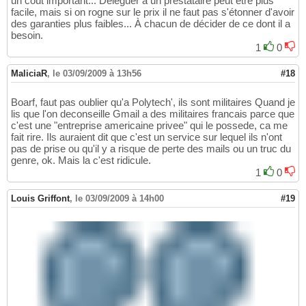
un coût important... Déléguer à un prestataire peut être plus
facile, mais si on rogne sur le prix il ne faut pas s'étonner d'avoir
des garanties plus faibles... À chacun de décider de ce dont il a
besoin.
1
0
MaliciaR
,
le 03/09/2009 à 13h56
#18
Boarf, faut pas oublier qu'a Polytech', ils sont militaires Quand je
lis que l'on deconseille Gmail a des militaires francais parce que
c'est une "entreprise americaine privee" qui le possede, ca me
fait rire. Ils auraient dit que c'est un service sur lequel ils n'ont
pas de prise ou qu'il y a risque de perte des mails ou un truc du
genre, ok. Mais la c'est ridicule.
1
0
Louis Griffont
,
le 03/09/2009 à 14h00
#19