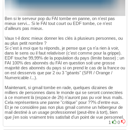
Ben si le serveur pop du FAI tombe en panne, on n'est pas
mieux servi... Si le FAI tout court ou EDF tombe, ce n'est
d'ailleurs pas mieux.
Vaux t-il donc mieux donner les clés à plusieurs personnes, ou
au plus petit nombre ?
Si c'est à moi que tu réponds, je pense que ça n'a rien à voir,
dans le sens ou il faut relativiser (c'est comme pour la grippe).
EDF touche 99,99% de la population du pays (limite basse) ; un
FAI 100% des abonnés du FAI en question soit une grosse
majorité des abonnés du pays si on prend le cas de la france ou
on est desservis que par 2 ou 3 "géants" (SFR / Orange /
Numericable /...).
Maintenant, si gmail tombe en rade, quelques dizaines de
milliers de personnes dans le monde qui se seront connectées
à ce moment là (espace de 2h) n'auront pas pu voir leus mails.
Cela représentera une panne "critique" pour ??% d'entre eux.
Et je ne considère pas non plus gmail comme un hébergeur de
mail destiné à un usage professionnel (peut-être à tort), bien
que j'en sois vraiment très satisfait d'un point de vue personnel.
1
0