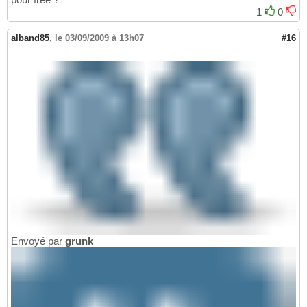
1
0
alband85
,
le 03/09/2009 à 13h07
#16
Envoyé par
grunk