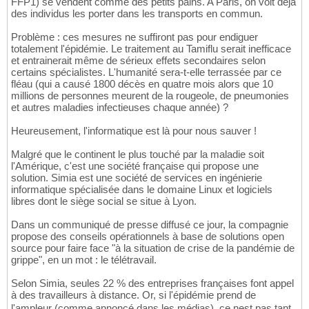
FFP1) se vendent comme des petits pains. A Paris, on voit déjà
des individus les porter dans les transports en commun.
Problème : ces mesures ne suffiront pas pour endiguer
totalement l'épidémie. Le traitement au Tamiflu serait inefficace
et entrainerait même de sérieux effets secondaires selon
certains spécialistes. L'humanité sera-t-elle terrassée par ce
fléau (qui a causé 1800 décès en quatre mois alors que 10
millions de personnes meurent de la rougeole, de pneumonies
et autres maladies infectieuses chaque année) ?
Heureusement, l'informatique est là pour nous sauver !
Malgré que le continent le plus touché par la maladie soit
l'Amérique, c'est une société française qui propose une
solution. Simia est une société de services en ingénierie
informatique spécialisée dans le domaine Linux et logiciels
libres dont le siège social se situe à Lyon.
Dans un communiqué de presse diffusé ce jour, la compagnie
propose des conseils opérationnels à base de solutions open
source pour faire face "à la situation de crise de la pandémie de
grippe", en un mot : le télétravail.
Selon Simia, seules 22 % des entreprises françaises font appel
à des travailleurs à distance. Or, si l'épidémie prend de
l'ampleur (comme annoncé dans les médias), ce nest pas tant