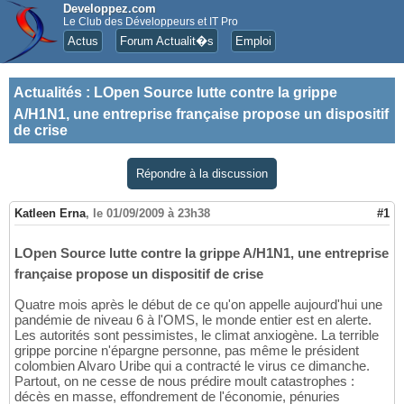
Developpez.com
Le Club des Développeurs et IT Pro
Actus
Forum Actualit�s
Emploi
Actualités
:
LOpen Source lutte contre la grippe
A/H1N1, une entreprise française propose un dispositif
de crise
Répondre à la discussion
Katleen Erna
,
le 01/09/2009 à 23h38
#1
LOpen Source lutte contre la grippe A/H1N1, une entreprise
française propose un dispositif de crise
Quatre mois après le début de ce qu'on appelle aujourd'hui une
pandémie de niveau 6 à l'OMS, le monde entier est en alerte.
Les autorités sont pessimistes, le climat anxiogène. La terrible
grippe porcine n'épargne personne, pas même le président
colombien Alvaro Uribe qui a contracté le virus ce dimanche.
Partout, on ne cesse de nous prédire moult catastrophes :
décès en masse, effondrement de l'économie, pénuries