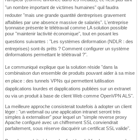
"un nombre important de victimes humaines" quil faudra
redouter "mais une grande quantité dentreprises gravement
affaiblies par une absence massive de salariés". L'entreprise
lyonnaise présente le télétravail comme LA solution possible
pour "maintenir lactivité économique", tout en posant les
questions suivantes : "Les systèmes dinformation (NDLR : des
entreprises) sont-ils prêts ? Comment configurer un système
dinformations permettant le télétravail ?".
Le communiqué explique que la solution réside "dans la
combinaison dun ensemble de produits pouvant aider à sa mise
en place : des tunnels VPNs qui permettent lutilisation
dapplications lourdes et dapplications publiées sur un extranet
ou via un produit à base de client Web comme OpenVPN ALS".
La meilleure approche consisterait toutefois à adopter un client
léger : "un webmail ou une application intranet seront très
simples à externaliser" pour lequel un "simple reverse proxy
Apache configuré avec un chiffrement SSL conviendrait
parfaitement, sous réserve dacquérir un certificat SSL valide".