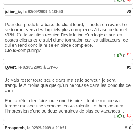
1
0
julien_iz
,
le 02/09/2009 à 10h50
#8
Pour des produits à base de client lourd, il faudra en revanche
se tourner vers des logiciels plus complexes à base de tunnel
VPN. Cette solution requiert l'installation d'un logiciel sur les
postes clients et le suivi d'une formation par les utilisateurs, ce
qui en rend donc la mise en place complexe.
Cloud-computing?
1
0
Qwert
,
le 02/09/2009 à 17h46
#9
Je vais rester toute seule dans ma salle serveur, je serai
tranquille A moins que quelqu'un ne tousse dans les conduits de
clim
Faut arrêter d'en faire toute une histoire... tout le monde va
tomber malade une semaine, ca va ralentir... et ben, on aura
l'impression d'une ou deux semaines de plus de vacances...
1
0
Prosperoh
,
le 02/09/2009 à 21h51
#10