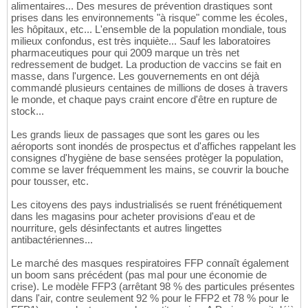
alimentaires... Des mesures de prévention drastiques sont
prises dans les environnements "à risque" comme les écoles,
les hôpitaux, etc... L'ensemble de la population mondiale, tous
milieux confondus, est très inquiète... Sauf les laboratoires
pharmaceutiques pour qui 2009 marque un très net
redressement de budget. La production de vaccins se fait en
masse, dans l'urgence. Les gouvernements en ont déjà
commandé plusieurs centaines de millions de doses à travers
le monde, et chaque pays craint encore d'être en rupture de
stock...
Les grands lieux de passages que sont les gares ou les
aéroports sont inondés de prospectus et d'affiches rappelant les
consignes d'hygiène de base sensées protèger la population,
comme se laver fréquemment les mains, se couvrir la bouche
pour tousser, etc.
Les citoyens des pays industrialisés se ruent frénétiquement
dans les magasins pour acheter provisions d'eau et de
nourriture, gels désinfectants et autres lingettes
antibactériennes...
Le marché des masques respiratoires FFP connaît également
un boom sans précédent (pas mal pour une économie de
crise). Le modèle FFP3 (arrêtant 98 % des particules présentes
dans l'air, contre seulement 92 % pour le FFP2 et 78 % pour le