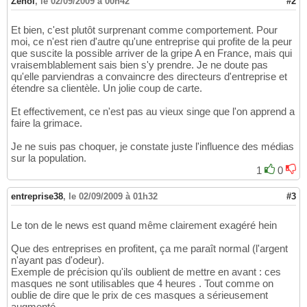
Zenol
,
le 02/09/2009 à 00h42
#2
Et bien, c'est plutôt surprenant comme comportement. Pour
moi, ce n'est rien d'autre qu'une entreprise qui profite de la peur
que suscite la possible arriver de la gripe A en France, mais qui
vraisemblablement sais bien s'y prendre. Je ne doute pas
qu'elle parviendras a convaincre des directeurs d'entreprise et
étendre sa clientèle. Un jolie coup de carte.
Et effectivement, ce n'est pas au vieux singe que l'on apprend a
faire la grimace.
Je ne suis pas choquer, je constate juste l'influence des médias
sur la population.
1
0
entreprise38
,
le 02/09/2009 à 01h32
#3
Le ton de le news est quand même clairement exagéré hein
Que des entreprises en profitent, ça me paraît normal (l'argent
n'ayant pas d'odeur).
Exemple de précision qu'ils oublient de mettre en avant : ces
masques ne sont utilisables que 4 heures . Tout comme on
oublie de dire que le prix de ces masques a sérieusement
augmenté.