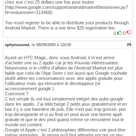
chez eux c'est 25 dollars une fois pour toutes
(http://www.google.com/support/androidmarket/bin/answer.py?
hl=en&answer=113468):
You must register to be able to distribute your products through
Android Market. There is a one time $25 registration fee.
0
0
sphynxounet
,
le 08/09/2009 à 12h30
#9
Ayant un HTC Magic, donc sous Android, il m'est arrivé
d'acheter une ou 2 applis car je les trouvais intéressantes.
Néanmoins si le chiffre d'affaire de l'Android Market est plus
faible que celui de l'App Store c'est aussi que Google souhaite
plutôt attirer les consomateurs avec des applis gratuite pour
l'utilisateur mais qui rémunère le développeur (et
accessoirement google ).
Comment ?
C'est simple ils ont tout simplement intégré des pubs google
dans les applis. J'ai téléchargé 2 petits jeux gratuitement et en
bas il y a une bannière de pub. Elle n'est pas trop grosse, pas
trop dérangeante et si au final on peut avoir une bonne appli
gratuite et que le dev peut quand même se rémunérer tout le
monde est content.
Google et Apple c'est 2 philosophies différentes voir peut-être
même opposées. Je pense qu'il faut attendre encore un peu