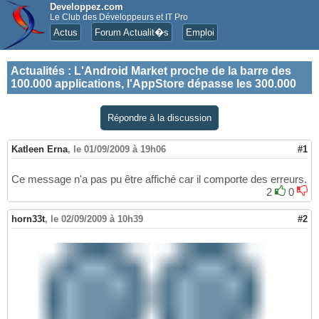
Developpez.com
Le Club des Développeurs et IT Pro
Actus
Forum Actualit�s
Emploi
Actualités
:
L'Android Market proche de la barre des
100.000 applications, l'AppStore dépasse les 300.000
Répondre à la discussion
Katleen Erna
,
le 01/09/2009 à 19h06
#1
Ce message n'a pas pu être affiché car il comporte des erreurs.
2
0
horn33t
,
le 02/09/2009 à 10h39
#2