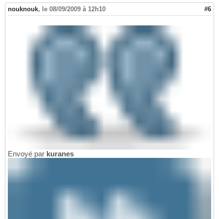
nouknouk
,
le 08/09/2009 à 12h10
#6
Envoyé par
kuranes