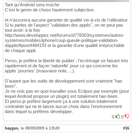
Tant qu'Android sera moche
C'est le genre de chose hautement subjective.
et n'assurera aucune garantie de qualité vis-à-vis de l'utilisateur
Si tu parles de l'aspect "validation des applis", on ne peut pas
tout avoir: à la fois
http://www.developpez.net/forums/d778303/systemes/autres-
systemes/mobiles/iphone/coup-gueule-politique-validation-
dapple/#post4484193 et la garantie d'une qualité irréprochable
de chaque appli.
Perso, je préfère la liberté de publier ; l'écrémage se faisant très
rapidement et de façon 'naturelle' pour ce qui concerne les
applis 'pourries' (mauvaise note, ...).
D'autant que les outils de développement sont vraiment "has
been".
Je ne vois pas en quoi travailler sous Eclipse par exemple (pour
lequel Android propose un plugin) est totalement has-been.
Et perso je préfère largement ça à une solution totalement
contrainte qui ne te laisse aucun choix dans l'environnement
dans lequel tu préfères développer.
0
0
haygus
,
le 08/09/2009 à 13h20
#16