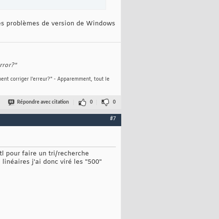
 des problèmes de version de Windows
rror?"
ent corriger l'erreur?" - Apparemment, tout le
Répondre avec citation
0
0
#7
tl pour faire un tri/recherche
inéaires j'ai donc viré les "500"