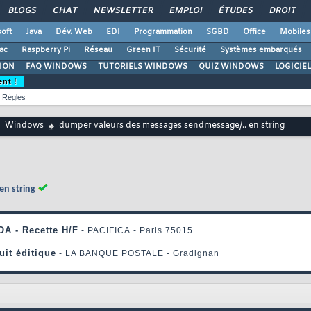
BLOGS
CHAT
NEWSLETTER
EMPLOI
ÉTUDES
DROIT
oft
Java
Dév. Web
EDI
Programmation
SGBD
Office
Mobiles
ac
Raspberry Pi
Réseau
Green IT
Sécurité
Systèmes embarqués
ION
FAQ WINDOWS
TUTORIELS WINDOWS
QUIZ WINDOWS
LOGICIE
ent !
Règles
Windows
dumper valeurs des messages sendmessage/.. en string
en string