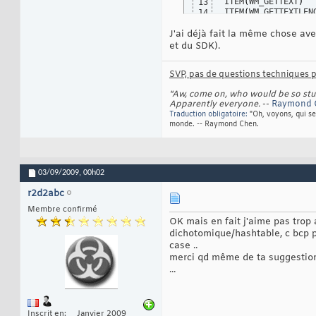
ITEM
(
WM_GETTEXT
)
13
56
ITEM
(
WM_GETTEXTLEN
14
57
ITEM
(
WM_PAINT
)
15
58
J'ai déjà fait la même chose av
ITEM
(
WM_CLOSE
)
16
59
ITEM
(
WM_QUERYENDSE
17
et du SDK).
60
...
18
61
62
SVP, pas de questions techniques pa
63
64
"Aw, come on, who would be so stupi
65
Apparently everyone.
--
Raymond
66
Traduction obligatoire:
"Oh, voyons, qui se
67
monde. -- Raymond Chen.
68
69
70
71
72
03/09/2009,
00h02
73
r2d2abc
74
75
Membre confirmé
76
OK mais en fait j'aime pas trop a
77
dichotomique/hashtable, c bcp pl
78
case ..
79
merci qd même de ta suggestio
80
81
...
82
83
84
85
Inscrit en
Janvier 2009