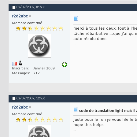
02/09/2009,
01h03
r2d2abc
Membre confirmé
merci à tous les deux, tout à l'
tâche rébarbative ....que j'ai q
auto résolu donc
...
Inscrit en
Janvier 2009
Messages
212
02/09/2009,
12h36
r2d2abc
code de translation light mais il a
Membre confirmé
juste pour le fun je vous file le 
hope this helps
...