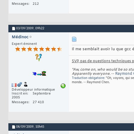
86
Messages
212
87
88
89
90
91
03/09/2009,
09h22
92
93
Médinoc
94
95
Expert éminent
96
Il me semblait avoir lu que gcc 
97
98
99
SVP, pas de questions techniques pa
100
101
"Aw, come on, who would be so stupi
Apparently everyone.
--
Raymond
102
103
Traduction obligatoire:
"Oh, voyons, qui se
monde. -- Raymond Chen.
104
105
Développeur informatique
106
Inscrit en
Septembre
107
2005
108
Messages
27 410
109
110
111
112
113
06/09/2009,
10h45
114
115