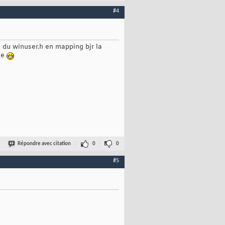
#4
e du winuser.h en mapping bjr la
ble
Répondre avec citation
0
0
#5