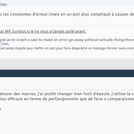
GTH
)
ec les constantes d'erreur (mais en un poil plus compliqué à causes
SSION
)
r MP. Surtout si je ne vous ai jamais parlé avant.
d as to insert a cast to make an error go away without actually fixing the e
Chen
.
rait assez stupide pour mettre un cast pour faire disparaitre un message d'erreur sans vraim
buser des macros, j'ai plutôt changer mon fusil d'épaule. j'utilise la s
us efficace en terme de perf/ergonomie que de faire x comparaisons l
n