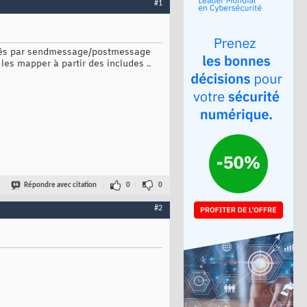
#1
yés par sendmessage/postmessage
es mapper à partir des includes ..
Répondre avec citation
0
0
#2