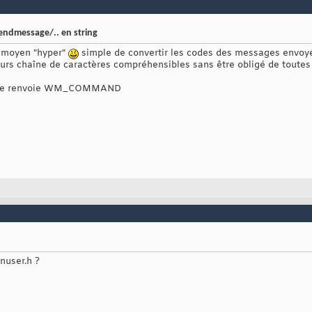
ndmessage/.. en string
n moyen "hyper"
simple de convertir les codes des messages envo
urs chaîne de caractères compréhensibles sans être obligé de toutes l
'on me renvoie WM_COMMAND
nuser.h ?