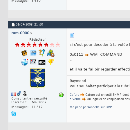
Messages
5 650
01/09/2009,
21h50
ram-0000
Rédacteur
si c'est pour décoder à la volée
0x0111
WM_COMMAND
...
et il va te falloir regarder effec
Raymond
Vous souhaitez participer à la rub
Cafuro
Cafuro est un outil SNMP dont l
Consultant en sécurité
e-verbe
Un logiciel de conjugaison des
Inscrit en
Mai 2007
Messages
11 517
Ma page personnelle sur DVP
.