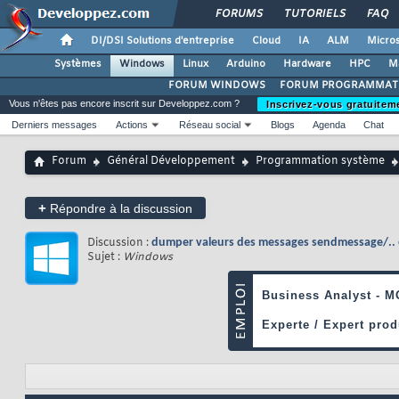
FORUMS
TUTORIELS
FAQ
DI/DSI Solutions d'entreprise
Cloud
IA
ALM
Micros
Systèmes
Windows
Linux
Arduino
Hardware
HPC
M
FORUM WINDOWS
FORUM PROGRAMMAT
Vous n'êtes pas encore inscrit sur Developpez.com ?
Inscrivez-vous gratuitem
Derniers messages
Actions
Réseau social
Blogs
Agenda
Chat
Forum
Général Développement
Programmation système
+
Répondre à la discussion
Discussion :
dumper valeurs des messages sendmessage/.. 
Sujet :
Windows