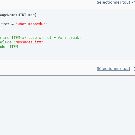
Sélectionner tout
-
sageName
(
UINT msg
)
 *ret = 
"<Not mapped>"
;

)
efine ITEM(x) case x: ret = #x : break;
nclude
 "Messages.itm"
ndef ITEM
Sélectionner tout
-