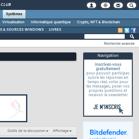
CLUB
Systèmes
Virtualisation
Informatique quantique
Crypto, NFT & Blockchain
LS & SOURCES WINDOWS
LIVRES
Recherche avancée
Navigation
Inscrivez-vous
gratuitement
pour pouvoir participer,
suivre les réponses en
temps réel, voter pour
les messages, poser vos
propres questions et
recevoir la newsletter
Outils de la discussion
Affichage