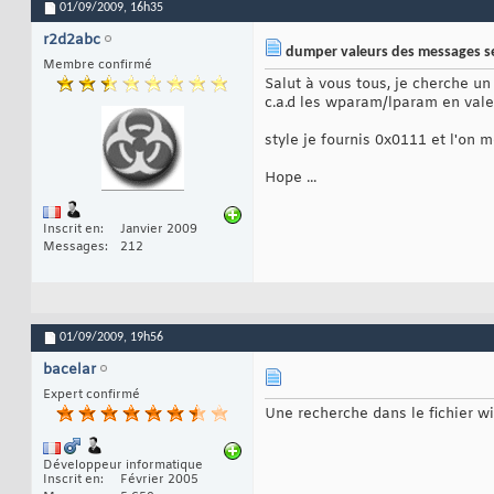
01/09/2009,
16h35
r2d2abc
dumper valeurs des messages se
Membre confirmé
Salut à vous tous, je cherche u
c.a.d les wparam/lparam en vale
style je fournis 0x0111 et l
Hope ...
Inscrit en
Janvier 2009
Messages
212
01/09/2009,
19h56
bacelar
Expert confirmé
Une recherche dans le fichier wi
Développeur informatique
Inscrit en
Février 2005