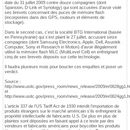
date du 31 juillet 2009 contre douze compagnies (dont
Spansion, D-Link et Synology) qui sont accusées d'avoir violé
ses brevets concernant des puces de mémoire flash
(incorporées dans des GPS, routeurs et éléments de
stockage).
Dans le second cas, c'est la société BTG International (basée
en Pennsylvanie) qui s'est plaint le 27 juillet, accusant seize
compagnies (dont Samsung Electronics, Apple, Dell, Asustek
Computer, Sony et Research in Motion) d'avoir illégalement
utilisé la mémoire flash MLC (MultiLevel Cell) en enfreignant
cinq de ses brevets déposés sur cette technologie.
Il faudra plusieurs mois pour boucler ces enquêtes et poser un
verdict.
Source :
http://www.usitc.gov/press_room/news_release/2009/er0828gg1.
et
http://www.usitc.gov/press_room/news_release/2009/er0824gg1.
L'article 337 de l'US Tariff Act de 1930 interdit l'importation de
produits étrangers sur le marché américain s'ils enfreignent la
propriété intellectuelle de fabricants U.S. De plus en plus de
plaintes sont déposées en faisant appel à ce texte par des
vendeurs et fabricants américains pour boycotter les produits