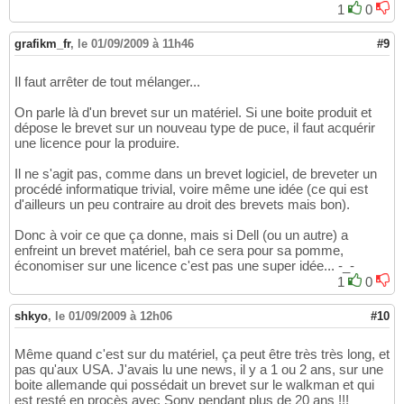
1
0
grafikm_fr
,
le 01/09/2009 à 11h46
#9
Il faut arrêter de tout mélanger...
On parle là d'un brevet sur un matériel. Si une boite produit et
dépose le brevet sur un nouveau type de puce, il faut acquérir
une licence pour la produire.
Il ne s'agit pas, comme dans un brevet logiciel, de breveter un
procédé informatique trivial, voire même une idée (ce qui est
d'ailleurs un peu contraire au droit des brevets mais bon).
Donc à voir ce que ça donne, mais si Dell (ou un autre) a
enfreint un brevet matériel, bah ce sera pour sa pomme,
économiser sur une licence c'est pas une super idée... -_-
1
0
shkyo
,
le 01/09/2009 à 12h06
#10
Même quand c'est sur du matériel, ça peut être très très long, et
pas qu'aux USA. J'avais lu une news, il y a 1 ou 2 ans, sur une
boite allemande qui possédait un brevet sur le walkman et qui
est resté en procès avec Sony pendant plus de 20 ans !!!