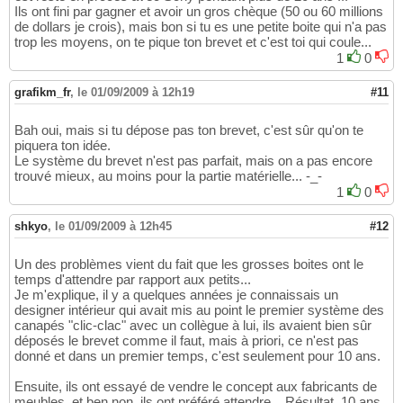
Ils ont fini par gagner et avoir un gros chèque (50 ou 60 millions
de dollars je crois), mais bon si tu es une petite boite qui n'a pas
trop les moyens, on te pique ton brevet et c'est toi qui coule...
1
0
grafikm_fr
,
le 01/09/2009 à 12h19
#11
Bah oui, mais si tu dépose pas ton brevet, c'est sûr qu'on te
piquera ton idée.
Le système du brevet n'est pas parfait, mais on a pas encore
trouvé mieux, au moins pour la partie matérielle... -_-
1
0
shkyo
,
le 01/09/2009 à 12h45
#12
Un des problèmes vient du fait que les grosses boites ont le
temps d'attendre par rapport aux petits...
Je m'explique, il y a quelques années je connaissais un
designer intérieur qui avait mis au point le premier système des
canapés "clic-clac" avec un collègue à lui, ils avaient bien sûr
déposés le brevet comme il faut, mais à priori, ce n'est pas
donné et dans un premier temps, c'est seulement pour 10 ans.
Ensuite, ils ont essayé de vendre le concept aux fabricants de
meubles, et ben non, ils ont préféré attendre... Résultat, 10 ans