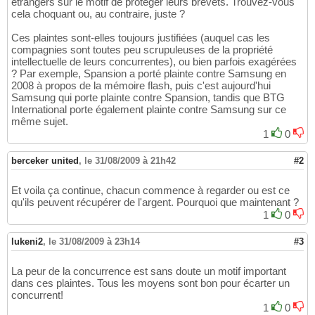
étrangers sur le motif de protèger leurs brevets. Trouvez-vous
cela choquant ou, au contraire, juste ?
Ces plaintes sont-elles toujours justifiées (auquel cas les
compagnies sont toutes peu scrupuleuses de la propriété
intellectuelle de leurs concurrentes), ou bien parfois exagérées
? Par exemple, Spansion a porté plainte contre Samsung en
2008 à propos de la mémoire flash, puis c'est aujourd'hui
Samsung qui porte plainte contre Spansion, tandis que BTG
International porte également plainte contre Samsung sur ce
même sujet.
1
0
berceker united
,
le 31/08/2009 à 21h42
#2
Et voila ça continue, chacun commence à regarder ou est ce
qu'ils peuvent récupérer de l'argent. Pourquoi que maintenant ?
1
0
lukeni2
,
le 31/08/2009 à 23h14
#3
La peur de la concurrence est sans doute un motif important
dans ces plaintes. Tous les moyens sont bon pour écarter un
concurrent!
1
0