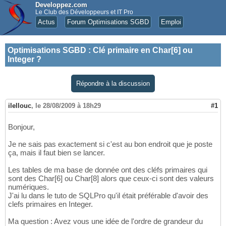
Developpez.com
Le Club des Développeurs et IT Pro
Actus
Forum Optimisations SGBD
Emploi
Optimisations SGBD
:
Clé primaire en Char[6] ou
Integer ?
Répondre à la discussion
ilellouc
,
le 28/08/2009 à 18h29
#1
Bonjour,
Je ne sais pas exactement si c'est au bon endroit que je poste
ça, mais il faut bien se lancer.
Les tables de ma base de donnée ont des cléfs primaires qui
sont des Char[6] ou Char[8] alors que ceux-ci sont des valeurs
numériques.
J'ai lu dans le tuto de SQLPro qu'il était préférable d'avoir des
clefs primaires en Integer.
Ma question : Avez vous une idée de l'ordre de grandeur du