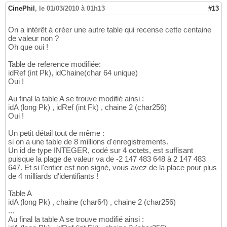
CinePhil
,
le 01/03/2010 à 01h13
#13
On a intérêt à créer une autre table qui recense cette centaine
de valeur non ?
Oh que oui !
Table de reference modifiée:
idRef (int Pk), idChaine(char 64 unique)
Oui !
Au final la table A se trouve modifié ainsi :
idA (long Pk) , idRef (int Fk) , chaine 2 (char256)
Oui !
Un petit détail tout de même :
si on a une table de 8 millions d'enregistrements.
Un id de type INTEGER, codé sur 4 octets, est suffisant
puisque la plage de valeur va de -2 147 483 648 à 2 147 483
647. Et si l'entier est non signé, vous avez de la place pour plus
de 4 milliards d'identifiants !
Table A
idA (long Pk) , chaine (char64) , chaine 2 (char256)
...
Au final la table A se trouve modifié ainsi :