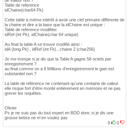
de valeur non ?
Table de reference
idChaine(char64 Pk)
Cette table a même intérêt à avoir une clef primaire différente de
la chaine et dire a la base que la idChaine est unique :
Table de reference modifiée:
idRef (int Pk), idChaine(char 64 unique)
Au final la table A se trouve modifié ainsi :
idA (long Pk) , idRef (int Fk) , chaine 2 (char256)
Je me trompe si je dis que la Table A gagne 58 octets par
enregistrement ?
au final comme on a 8 Millions d'enregistrement le gain est
substantiel non ?
La table de référence ne contenant qu'une centaine de valeur
elle risque fort d'être monté entièrement en mémoire et ne pas
grever les requêtes.
Olivier
Ps je ne suis pas du tout expert en BDD donc si je dis une
grosse betise ne m'en voulez pas
0
0