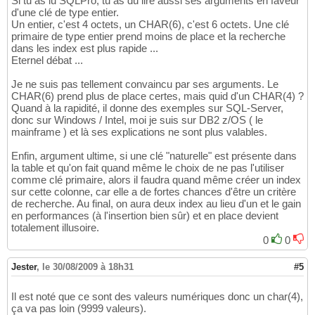
Si tu as lu SQLPro, tu as dû lire aussi ses arguments en faveur
d'une clé de type entier.
Un entier, c'est 4 octets, un CHAR(6), c'est 6 octets. Une clé
primaire de type entier prend moins de place et la recherche
dans les index est plus rapide ...
Eternel débat ...
Je ne suis pas tellement convaincu par ses arguments. Le
CHAR(6) prend plus de place certes, mais quid d'un CHAR(4) ?
Quand à la rapidité, il donne des exemples sur SQL-Server,
donc sur Windows / Intel, moi je suis sur DB2 z/OS ( le
mainframe ) et là ses explications ne sont plus valables.
Enfin, argument ultime, si une clé "naturelle" est présente dans
la table et qu'on fait quand même le choix de ne pas l'utiliser
comme clé primaire, alors il faudra quand même créer un index
sur cette colonne, car elle a de fortes chances d'être un critère
de recherche. Au final, on aura deux index au lieu d'un et le gain
en performances (à l'insertion bien sûr) et en place devient
totalement illusoire.
0
0
Jester
,
le 30/08/2009 à 18h31
#5
Il est noté que ce sont des valeurs numériques donc un char(4),
ça va pas loin (9999 valeurs).