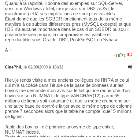
Quand à la rapidité, il donne des exemples sur SQL-Server,
donc sur Windows / Intel, moi je suis sur DB2 z/OS ( le
mainframe ) et là ses explications ne sont plus valables.
Étant donné que les SGBDR fonctionnent tous de la même
manière à de subtiles différences près (MySQL excepté) et que
l'OS n'a aucune importance dans le cas d'un SGBDR puisqu'il
possède le sien propre, la comparaison est valable et
reproductible sous Oracle, DB2, PostGreSQL ou Sybase.
A +
0
0
CinePhil
,
le 02/09/2009 à 16h32
#8
Hier, je rends visite à mes anciens collègues de l'INRA et celui
qui m'a succédé dans l'étude de la base de données sur les
bovins me demande mon avis sur le fait qu'une recherche d'un
bovin sur son NUMNAT, de type VARCHAR(12) parmi 65
millions de lignes soit instantané et que la même recherche sur
une autre base de contrôle laitier avec le même type de colonne
prenne 7 secondes alors que la table ne compte "que" 5 millions
de lignes.
Table des bovins : clé primaire anonyme de type entier,
NUMNAT indexé.