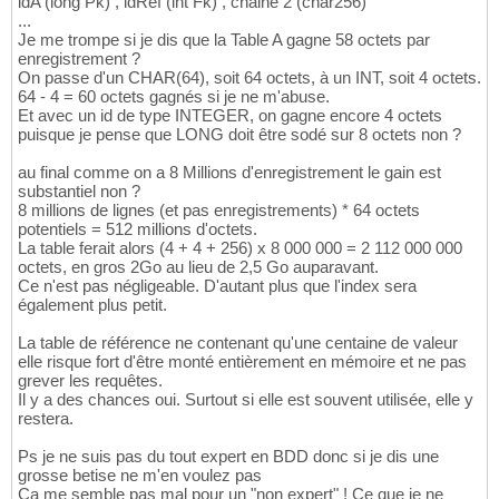
idA (long Pk) , idRef (int Fk) , chaine 2 (char256)
...
Je me trompe si je dis que la Table A gagne 58 octets par
enregistrement ?
On passe d'un CHAR(64), soit 64 octets, à un INT, soit 4 octets.
64 - 4 = 60 octets gagnés si je ne m'abuse.
Et avec un id de type INTEGER, on gagne encore 4 octets
puisque je pense que LONG doit être sodé sur 8 octets non ?
au final comme on a 8 Millions d'enregistrement le gain est
substantiel non ?
8 millions de lignes (et pas enregistrements) * 64 octets
potentiels = 512 millions d'octets.
La table ferait alors (4 + 4 + 256) x 8 000 000 = 2 112 000 000
octets, en gros 2Go au lieu de 2,5 Go auparavant.
Ce n'est pas négligeable. D'autant plus que l'index sera
également plus petit.
La table de référence ne contenant qu'une centaine de valeur
elle risque fort d'être monté entièrement en mémoire et ne pas
grever les requêtes.
Il y a des chances oui. Surtout si elle est souvent utilisée, elle y
restera.
Ps je ne suis pas du tout expert en BDD donc si je dis une
grosse betise ne m'en voulez pas
Ca me semble pas mal pour un "non expert" ! Ce que je ne