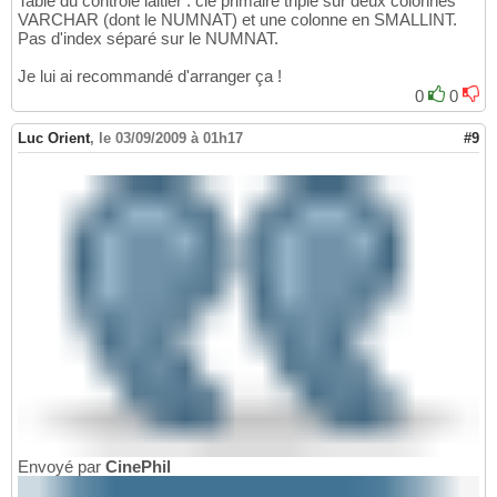
Table du contrôle laitier : clé primaire triple sur deux colonnes
VARCHAR (dont le NUMNAT) et une colonne en SMALLINT.
Pas d'index séparé sur le NUMNAT.
Je lui ai recommandé d'arranger ça !
0
0
Luc Orient
,
le 03/09/2009 à 01h17
#9
Envoyé par
CinePhil