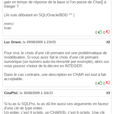
gain en temps de réponse de la base si l'on passe de Char[] à
Integer ?
(Je suis débutant en SQL/Oracle/BDD ^^ )
merci
Ivan
0
0
Luc Orient
,
le 29/08/2009 à 23h55
#2
Pour moi, le choix d'une clé primaire est une problématique de
modélisation. Si vous avez fait le choix d'une clé primaire
numérique (un numéro auto-incrémenté par exemple), alors oui
vous pouvez choisir de la décrire en INTEGER.
Dans le cas contraire, une description en CHAR est tout à fait
acceptable.
0
0
CinePhil
,
le 30/08/2009 à 16h33
#3
Si tu as lu SQLPro, tu as dû lire aussi ses arguments en faveur
d'une clé de type entier.
Un entier, c'est 4 octets, un CHAR(6), c'est 6 octets. Une clé