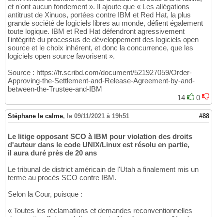
et n'ont aucun fondement ». Il ajoute que « Les allégations
antitrust de Xinuos, portées contre IBM et Red Hat, la plus
grande société de logiciels libres au monde, défient également
toute logique. IBM et Red Hat défendront agressivement
l'intégrité du processus de développement des logiciels open
source et le choix inhérent, et donc la concurrence, que les
logiciels open source favorisent ».
Source : https://fr.scribd.com/document/521927059/Order-
Approving-the-Settlement-and-Release-Agreement-by-and-
between-the-Trustee-and-IBM
14
0
Stéphane le calme
,
le 09/11/2021 à 19h51
#88
Le litige opposant SCO à IBM pour violation des droits
d'auteur dans le code UNIX/Linux est résolu en partie,
il aura duré près de 20 ans
Le tribunal de district américain de l'Utah a finalement mis un
terme au procès SCO contre IBM.
Selon la Cour, puisque :
« Toutes les réclamations et demandes reconventionnelles