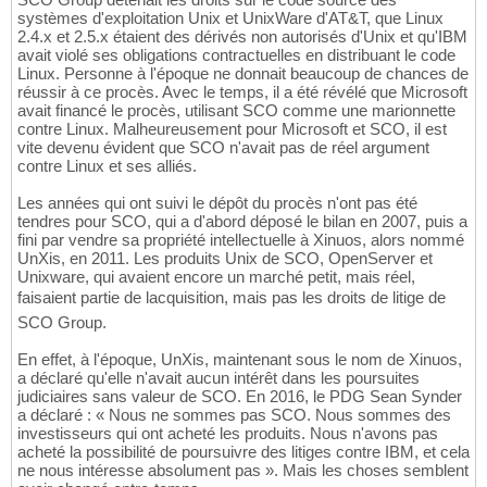
systèmes d'exploitation Unix et UnixWare d'AT&T, que Linux
2.4.x et 2.5.x étaient des dérivés non autorisés d'Unix et qu'IBM
avait violé ses obligations contractuelles en distribuant le code
Linux. Personne à l'époque ne donnait beaucoup de chances de
réussir à ce procès. Avec le temps, il a été révélé que Microsoft
avait financé le procès, utilisant SCO comme une marionnette
contre Linux. Malheureusement pour Microsoft et SCO, il est
vite devenu évident que SCO n'avait pas de réel argument
contre Linux et ses alliés.
Les années qui ont suivi le dépôt du procès n'ont pas été
tendres pour SCO, qui a d'abord déposé le bilan en 2007, puis a
fini par vendre sa propriété intellectuelle à Xinuos, alors nommé
UnXis, en 2011. Les produits Unix de SCO, OpenServer et
Unixware, qui avaient encore un marché petit, mais réel,
faisaient partie de lacquisition, mais pas les droits de litige de
SCO Group.
En effet, à l'époque, UnXis, maintenant sous le nom de Xinuos,
a déclaré qu'elle n'avait aucun intérêt dans les poursuites
judiciaires sans valeur de SCO. En 2016, le PDG Sean Synder
a déclaré : « Nous ne sommes pas SCO. Nous sommes des
investisseurs qui ont acheté les produits. Nous n'avons pas
acheté la possibilité de poursuivre des litiges contre IBM, et cela
ne nous intéresse absolument pas ». Mais les choses semblent