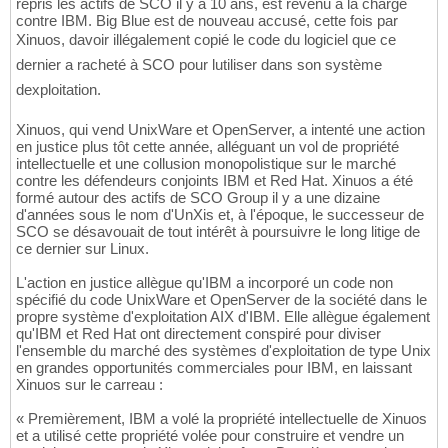
repris les actifs de SCO il y a 10 ans, est revenu à la charge
contre IBM. Big Blue est de nouveau accusé, cette fois par
Xinuos, davoir illégalement copié le code du logiciel que ce
dernier a racheté à SCO pour lutiliser dans son système
dexploitation.
Xinuos, qui vend UnixWare et OpenServer, a intenté une action
en justice plus tôt cette année, alléguant un vol de propriété
intellectuelle et une collusion monopolistique sur le marché
contre les défendeurs conjoints IBM et Red Hat. Xinuos a été
formé autour des actifs de SCO Group il y a une dizaine
d'années sous le nom d'UnXis et, à l'époque, le successeur de
SCO se désavouait de tout intérêt à poursuivre le long litige de
ce dernier sur Linux.
L'action en justice allègue qu'IBM a incorporé un code non
spécifié du code UnixWare et OpenServer de la société dans le
propre système d'exploitation AIX d'IBM. Elle allègue également
qu'IBM et Red Hat ont directement conspiré pour diviser
l'ensemble du marché des systèmes d'exploitation de type Unix
en grandes opportunités commerciales pour IBM, en laissant
Xinuos sur le carreau :
« Premièrement, IBM a volé la propriété intellectuelle de Xinuos
et a utilisé cette propriété volée pour construire et vendre un