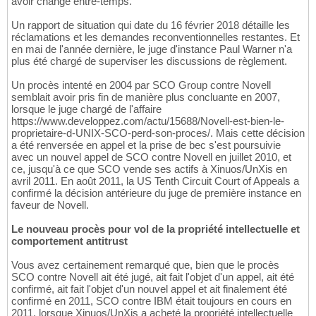
avoir changé entre-temps.
Un rapport de situation qui date du 16 février 2018 détaille les
réclamations et les demandes reconventionnelles restantes. Et
en mai de l'année dernière, le juge d'instance Paul Warner n'a
plus été chargé de superviser les discussions de règlement.
Un procès intenté en 2004 par SCO Group contre Novell
semblait avoir pris fin de manière plus concluante en 2007,
lorsque le juge chargé de l'affaire
https://www.developpez.com/actu/15688/Novell-est-bien-le-
proprietaire-d-UNIX-SCO-perd-son-proces/. Mais cette décision
a été renversée en appel et la prise de bec s'est poursuivie
avec un nouvel appel de SCO contre Novell en juillet 2010, et
ce, jusqu'à ce que SCO vende ses actifs à Xinuos/UnXis en
avril 2011. En août 2011, la US Tenth Circuit Court of Appeals a
confirmé la décision antérieure du juge de première instance en
faveur de Novell.
Le nouveau procès pour vol de la propriété intellectuelle et
comportement antitrust
Vous avez certainement remarqué que, bien que le procès
SCO contre Novell ait été jugé, ait fait l'objet d'un appel, ait été
confirmé, ait fait l'objet d'un nouvel appel et ait finalement été
confirmé en 2011, SCO contre IBM était toujours en cours en
2011, lorsque Xinuos/UnXis a acheté la propriété intellectuelle