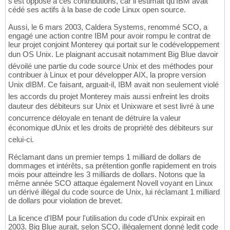
s'est opposé à ces contributions, car il estimait qu'IBM avait
cédé ses actifs à la base de code Linux open source.
Aussi, le 6 mars 2003, Caldera Systems, renommé SCO, a
engagé une action contre IBM pour avoir rompu le contrat de
leur projet conjoint Monterey qui portait sur le codéveloppement
dun OS Unix. Le plaignant accusait notamment Big Blue davoir
dévoilé une partie du code source Unix et des méthodes pour
contribuer à Linux et pour développer AIX, la propre version
Unix dIBM. Ce faisant, arguait-il, IBM avait non seulement violé
les accords du projet Monterey mais aussi enfreint les droits
dauteur des débiteurs sur Unix et Unixware et sest livré à une
concurrence déloyale en tenant de détruire la valeur
économique dUnix et les droits de propriété des débiteurs sur
celui-ci.
Réclamant dans un premier temps 1 milliard de dollars de
dommages et intérêts, sa prétention gonfle rapidement en trois
mois pour atteindre les 3 milliards de dollars. Notons que la
même année SCO attaque également Novell voyant en Linux
un dérivé illégal du code source de Unix, lui réclamant 1 milliard
de dollars pour violation de brevet.
La licence d'IBM pour l'utilisation du code d'Unix expirait en
2003. Big Blue aurait, selon SCO, illégalement donné ledit code