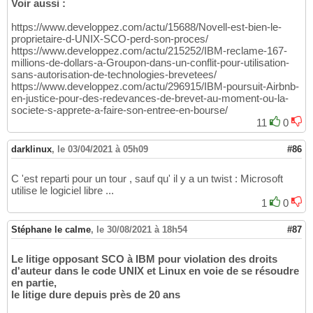
Voir aussi :
https://www.developpez.com/actu/15688/Novell-est-bien-le-
proprietaire-d-UNIX-SCO-perd-son-proces/
https://www.developpez.com/actu/215252/IBM-reclame-167-
millions-de-dollars-a-Groupon-dans-un-conflit-pour-utilisation-
sans-autorisation-de-technologies-brevetees/
https://www.developpez.com/actu/296915/IBM-poursuit-Airbnb-
en-justice-pour-des-redevances-de-brevet-au-moment-ou-la-
societe-s-apprete-a-faire-son-entree-en-bourse/
11
0
darklinux
,
le 03/04/2021 à 05h09
#86
C 'est reparti pour un tour , sauf qu' il y a un twist : Microsoft
utilise le logiciel libre ...
1
0
Stéphane le calme
,
le 30/08/2021 à 18h54
#87
Le litige opposant SCO à IBM pour violation des droits
d'auteur dans le code UNIX et Linux en voie de se résoudre
en partie,
le litige dure depuis près de 20 ans