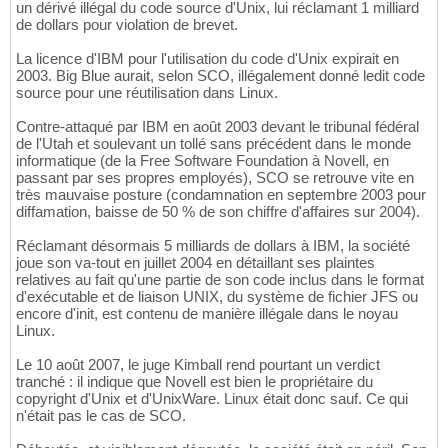
un dérivé illégal du code source d'Unix, lui réclamant 1 milliard
de dollars pour violation de brevet.
La licence d'IBM pour l'utilisation du code d'Unix expirait en
2003. Big Blue aurait, selon SCO, illégalement donné ledit code
source pour une réutilisation dans Linux.
Contre-attaqué par IBM en août 2003 devant le tribunal fédéral
de l'Utah et soulevant un tollé sans précédent dans le monde
informatique (de la Free Software Foundation à Novell, en
passant par ses propres employés), SCO se retrouve vite en
très mauvaise posture (condamnation en septembre 2003 pour
diffamation, baisse de 50 % de son chiffre d'affaires sur 2004).
Réclamant désormais 5 milliards de dollars à IBM, la société
joue son va-tout en juillet 2004 en détaillant ses plaintes
relatives au fait qu'une partie de son code inclus dans le format
d'exécutable et de liaison UNIX, du système de fichier JFS ou
encore d'init, est contenu de manière illégale dans le noyau
Linux.
Le 10 août 2007, le juge Kimball rend pourtant un verdict
tranché : il indique que Novell est bien le propriétaire du
copyright d'Unix et d'UnixWare. Linux était donc sauf. Ce qui
n'était pas le cas de SCO.