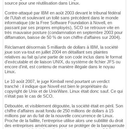
source pour une réutilisation dans Linux.
Contre-attaqué par IBM en août 2003 devant le tribunal fédéral
de l'Utah et soulevant un tollé sans précédent dans le monde
informatique (de la Free Software Foundation à Novell, en
passant par ses propres employés), SCO se retrouve vite en
très mauvaise posture (condamnation en septembre 2003 pour
diffamation, baisse de 50 % de son chiffre d'affaires sur 2004).
Réclamant désormais 5 milliards de dollars à IBM, la société
joue son va-tout en juillet 2004 en détaillant ses plaintes
relatives au fait qu'une partie de son code inclus dans le format
d'exécutable et de liaison UNIX, du système de fichier JFS ou
encore d'init, est contenu de manière illégale dans le noyau
Linux.
Le 10 août 2007, le juge Kimball rend pourtant un verdict
tranché : il indique que Novell est bien le propriétaire du
copyright de Unix et de UnixWare. Linux était donc sauf. Ce qui
n'était pas le cas de SCO.
Déboutée, et visiblement dégoutée, la société était en péril. Son
chiffre d'affaires avait fondu de 250 millions de dollars à 15
millions par an du fait de la nouvelle concurrence de Linux.
Proche de la faillite, l'entreprise utilise alors une subtilité du droit
des entreprises américaines pour se protéger de la banqueroute