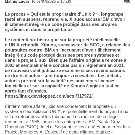
Mathis Lucas
,
le 07/07/2026 à 13h39
#90
Le procès « Qui est le propriétaire d'Unix ? », longtemps
resté en suspens, reprend vie. Xinuos accuse IBM d'avoir
illicitement intégré du code protégé dans ses propres
systèmes et dans le projet Linux
Le contentieux historique sur la propriété intellectuelle
d'UNIX rebondit. Xinuos, successeur de SCO, a relancé des
poursuites contre IBM en l'accusant d'avoir illicitement
intégré du code protégé dans ses propres systèmes et
dans le projet Linux. Bien que l'affaire originale remonte à
2003 et semblait s'être conclue par un règlement en 2021,
ce nouveau volet judiciaire examine si ces revendications
de droits d'auteur sont toujours recevables. Les débats
actuels portent sur la validité des anciennes licences
logicielles et sur la capacité de Xinuos à agir en justice
après tant d'années.
https://linux.developpez.com/actu/317971/.
L'interminable affaire judiciaire concernant la propriété du
système d'exploitation UNIX, et potentiellement du noyau Linux,
est de retour devant les tribunaux. Les racines de ce litige
remontent à 1998, lorsque les entreprises IBM, Santa Cruz
Operation (SCO), Intel et Sequent se sont alliées pour créer le «
Project Monterey ». L'objectif de cette alliance était de «