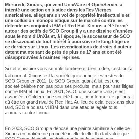
Mercredi, Xinuos, qui vend UnixWare et OpenServer, a
intenté une action en justice dans les îles Vierges
américaines, alléguant un vol de propriété intellectuelle et
une collusion monopolistique sur le marché contre les
défendeurs conjoints IBM et Red Hat. Xinuos a été formé
autour des actifs de SCO Group il y a une dizaine d'années
sous le nom d'UnXis et, à l'époque, le successeur de SCO
se désavouait de tout intérêt à poursuivre le long litige de
ce dernier sur Linux. Les revendications de droits d'auteur
datent maintenant de près de plus de 17 ans et ont été
désapprouvées à maintes reprises.
Si cette histoire vous semble familière et bien rodée, cest tout à
fait normal. Xinuos est la société qui a acheté les restes du
SCO Group en 2011. Le SCO Group, quant à lui, est une
société célèbre non pas pour ses produits, mais pour ses litiges
contre IBM et Linux. En 2001, SCO, une société Unix, s'est
associée à Caldera, une société Linux, pour former ce qui aurait
dû être un grand rival de Red Hat. Au lieu de cela, deux ans plus
tard, SCO a poursuivi IBM dans une attaque légale tous
azimuts contre Linux.
En 2003, SCO Group a déposé une plainte similaire à celle de
Xinuos en matière de propriété intellectuelle. Il a fait valoir que
SCO Group détenait les droits sur le code source des