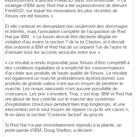
expressément à détruire FreeBSD dans son ensemble : « La
stratégie d'IBM avec Red Hat a été expressément de détruire
FreeBSD, sur lequel les innovations les plus récentes de
Xinuos ont été basées ».
Et elle continue en demandant non seulement des dommages
et intérêts, mais l'annulation complète de l'acquisition de Red
Hat par IBM : « La fusion devrait être déclarée illégale en
violation d'au moins la section 7 de la loi Clayton, et il devrait
être ordonné à IBM et Red Hat de se séparer l'un de l'autre et
d'annuler tous les accords associés entre eux ».
« Le résultat a rendu impossible pour Xinuos d'être compétitif à
des conditions équitables et a empêché les consommateurs
d'accéder aux produits de haute qualité de Xinuos. Le résultat
est également un marché profondément dysfonctionnel. Les
produits de grande valeur n'ont aucun moyen de pénétrer le
marché. Les rivaux naissants n'ont aucune possibilité de
croissance. Les prix s'envolent. Trop, c'est trop. IBM et Red Hat
ont abusé de leur contrôle sur le marché des systèmes
d'exploitation Unix/Linux pendant bien trop longtemps, et une
intervention est le seul moyen de réparer ce qu'ils ont cassé »,
lit-on dans la section "Contexte factuel" du procès.
Si Red Hat n'a pas immédiatement répondu à la plainte, un
porte-parole d'IBM, Doug Shelton, a déclaré :