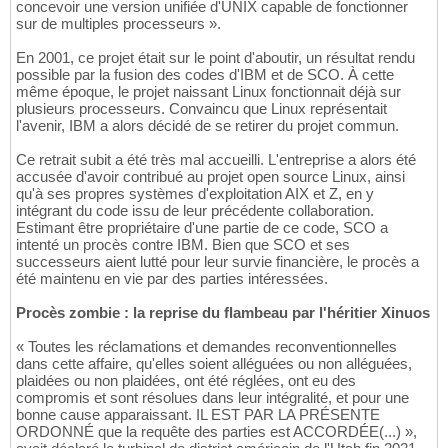
concevoir une version unifiée d'UNIX capable de fonctionner
sur de multiples processeurs ».
En 2001, ce projet était sur le point d'aboutir, un résultat rendu
possible par la fusion des codes d'IBM et de SCO. À cette
même époque, le projet naissant Linux fonctionnait déjà sur
plusieurs processeurs. Convaincu que Linux représentait
l'avenir, IBM a alors décidé de se retirer du projet commun.
Ce retrait subit a été très mal accueilli. L'entreprise a alors été
accusée d'avoir contribué au projet open source Linux, ainsi
qu'à ses propres systèmes d'exploitation AIX et Z, en y
intégrant du code issu de leur précédente collaboration.
Estimant être propriétaire d'une partie de ce code, SCO a
intenté un procès contre IBM. Bien que SCO et ses
successeurs aient lutté pour leur survie financière, le procès a
été maintenu en vie par des parties intéressées.
Procès zombie : la reprise du flambeau par l'héritier Xinuos
« Toutes les réclamations et demandes reconventionnelles
dans cette affaire, qu'elles soient alléguées ou non alléguées,
plaidées ou non plaidées, ont été réglées, ont eu des
compromis et sont résolues dans leur intégralité, et pour une
bonne cause apparaissant. IL EST PAR LA PRÉSENTE
ORDONNÉ que la requête des parties est ACCORDÉE(...) »,