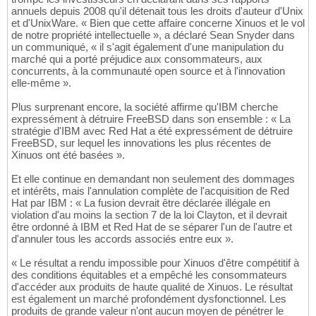
annuels depuis 2008 qu'il détenait tous les droits d'auteur d'Unix
et d'UnixWare. « Bien que cette affaire concerne Xinuos et le vol
de notre propriété intellectuelle », a déclaré Sean Snyder dans
un communiqué, « il s'agit également d'une manipulation du
marché qui a porté préjudice aux consommateurs, aux
concurrents, à la communauté open source et à l'innovation
elle-même ».
Plus surprenant encore, la société affirme qu'IBM cherche
expressément à détruire FreeBSD dans son ensemble : « La
stratégie d'IBM avec Red Hat a été expressément de détruire
FreeBSD, sur lequel les innovations les plus récentes de
Xinuos ont été basées ».
Et elle continue en demandant non seulement des dommages
et intérêts, mais l'annulation complète de l'acquisition de Red
Hat par IBM : « La fusion devrait être déclarée illégale en
violation d'au moins la section 7 de la loi Clayton, et il devrait
être ordonné à IBM et Red Hat de se séparer l'un de l'autre et
d'annuler tous les accords associés entre eux ».
« Le résultat a rendu impossible pour Xinuos d'être compétitif à
des conditions équitables et a empêché les consommateurs
d'accéder aux produits de haute qualité de Xinuos. Le résultat
est également un marché profondément dysfonctionnel. Les
produits de grande valeur n'ont aucun moyen de pénétrer le