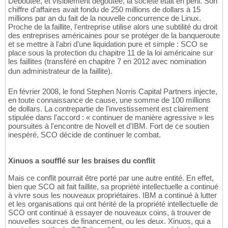
Déboutée, et visiblement dégoutée, la société était en péril. Son
chiffre d'affaires avait fondu de 250 millions de dollars à 15
millions par an du fait de la nouvelle concurrence de Linux.
Proche de la faillite, l'entreprise utilise alors une subtilité du droit
des entreprises américaines pour se protéger de la banqueroute
et se mettre à l'abri d'une liquidation pure et simple : SCO se
place sous la protection du chapitre 11 de la loi américaine sur
les faillites (transféré en chapitre 7 en 2012 avec nomination
dun administrateur de la faillite).
En février 2008, le fond Stephen Norris Capital Partners injecte,
en toute connaissance de cause, une somme de 100 millions
de dollars. La contrepartie de l'investissement est clairement
stipulée dans l'accord : « continuer de manière agressive » les
poursuites à l'encontre de Novell et d'IBM. Fort de ce soutien
inespéré, SCO décide de continuer le combat.
Xinuos a soufflé sur les braises du conflit
Mais ce conflit pourrait être porté par une autre entité. En effet,
bien que SCO ait fait faillite, sa propriété intellectuelle a continué
à vivre sous les nouveaux propriétaires. IBM a continué à lutter
et les organisations qui ont hérité de la propriété intellectuelle de
SCO ont continué à essayer de nouveaux coins, à trouver de
nouvelles sources de financement, ou les deux. Xinuos, qui a