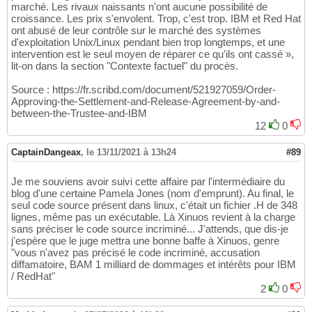
marché. Les rivaux naissants n'ont aucune possibilité de
croissance. Les prix s'envolent. Trop, c'est trop. IBM et Red Hat
ont abusé de leur contrôle sur le marché des systèmes
d'exploitation Unix/Linux pendant bien trop longtemps, et une
intervention est le seul moyen de réparer ce qu'ils ont cassé »,
lit-on dans la section "Contexte factuel" du procès.
Source : https://fr.scribd.com/document/521927059/Order-
Approving-the-Settlement-and-Release-Agreement-by-and-
between-the-Trustee-and-IBM
12
0
CaptainDangeax
,
le 13/11/2021 à 13h24
#89
Je me souviens avoir suivi cette affaire par l'intermédiaire du
blog d'une certaine Pamela Jones (nom d'emprunt). Au final, le
seul code source présent dans linux, c'était un fichier .H de 348
lignes, même pas un exécutable. Là Xinuos revient à la charge
sans préciser le code source incriminé... J'attends, que dis-je
j'espère que le juge mettra une bonne baffe à Xinuos, genre
"vous n'avez pas précisé le code incriminé, accusation
diffamatoire, BAM 1 milliard de dommages et intérêts pour IBM
/ RedHat"
2
0