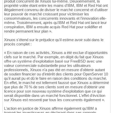
produit concurrent de Xinuos lui-même. Deuxièmement, la
propriété volée étant entre les mains d'IBM, IBM et Red Hat ont
illégalement convenu de diviser le marché concerné et d'utiliser
leur pouvoir de marché croissant pour victimiser les
consommateurs, les concurrents innovants et l'innovation elle-
même. Troisièmement, après qu'IBM et Red Hat ont lancé leur
conspiration, IBM a ensuite acquis Red Hat pour solidifier et
rendre permanent leur plan ».
Xinuos s'étend sur le préjudice qu'il estime avoir subi dans le
procès complet :
« En raison de ces activités, Xinuos a été exclue d'opportunités
clefs sur le marché. Par exemple, en dépit du fait que Xinuos
offre un système d'exploitation basé sur FreeBSD avec une
valeur commerciale substantielle pour les utilisateurs
professionnels, Xinuos n'a pas été en mesure d'obtenir autant
de soutien financier ou d'intérêt des clients pour OpenServer 10
qu'il aurait pu et dû le faire en raison des conditions du marché.
En effet, le marché est tellement faussé que Xinuos a déterminé
que plus de 70 % de ses clients sont en mesure d'obtenir une
licence pour son nouveau système d'exploitation que ce qui
serait disponible dans un marché fonctionnel. L'effet d'éviction
sur Xinuos est ressenti par tous les concurrents également ».
L'action en justice de Xinuos affirme également qu'IBM a
trompé les investisseurs en déclarant dans ses rapports