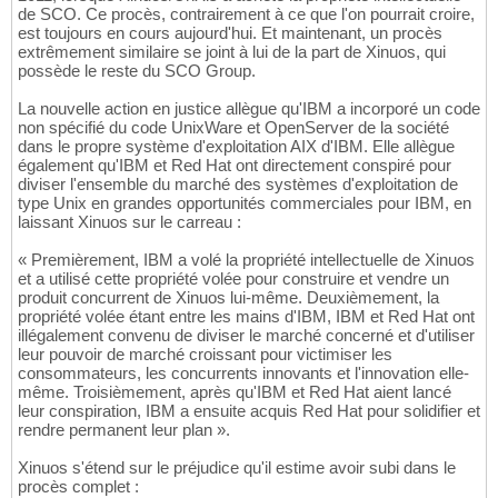
de SCO. Ce procès, contrairement à ce que l'on pourrait croire,
est toujours en cours aujourd'hui. Et maintenant, un procès
extrêmement similaire se joint à lui de la part de Xinuos, qui
possède le reste du SCO Group.
La nouvelle action en justice allègue qu'IBM a incorporé un code
non spécifié du code UnixWare et OpenServer de la société
dans le propre système d'exploitation AIX d'IBM. Elle allègue
également qu'IBM et Red Hat ont directement conspiré pour
diviser l'ensemble du marché des systèmes d'exploitation de
type Unix en grandes opportunités commerciales pour IBM, en
laissant Xinuos sur le carreau :
« Premièrement, IBM a volé la propriété intellectuelle de Xinuos
et a utilisé cette propriété volée pour construire et vendre un
produit concurrent de Xinuos lui-même. Deuxièmement, la
propriété volée étant entre les mains d'IBM, IBM et Red Hat ont
illégalement convenu de diviser le marché concerné et d'utiliser
leur pouvoir de marché croissant pour victimiser les
consommateurs, les concurrents innovants et l'innovation elle-
même. Troisièmement, après qu'IBM et Red Hat aient lancé
leur conspiration, IBM a ensuite acquis Red Hat pour solidifier et
rendre permanent leur plan ».
Xinuos s'étend sur le préjudice qu'il estime avoir subi dans le
procès complet :