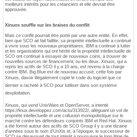
meilleurs intérêts pour les créanciers et elle devrait être
approuvée.
Xinuos souffle sur les braises du conflit
Mais ce conflit pourrait être porté par une autre entité. En effet,
bien que SCO ait fait faillite, sa propriété intellectuelle a continué
à vivre sous les nouveaux propriétaires. IBM a continué à lutter
et les organisations qui ont hérité de la propriété intellectuelle de
SCO ont continué à essayer de nouveaux coins, à trouver de
nouvelles sources de financement, ou les deux. Xinuos, qui a
repris les actifs de SCO il y a 10 ans, est revenu à la charge
contre IBM. Big Blue est de nouveau accusé, cette fois par
Xinuos, davoir illégalement copié le code du logiciel que ce
dernier a racheté à SCO pour lutiliser dans son système
dexploitation.
Xinuos, qui vend UnixWare et OpenServer, a intenté
https://linux.developpez.com/actu/313922/, alléguant un vol de
propriété intellectuelle et une collusion monopolistique sur le
marché contre les défendeurs conjoints IBM et Red Hat. Xinuos
a été formé autour des actifs de SCO Group il y a une dizaine
d'années sous le nom d'UnXis et, à l'époque, le successeur de
SCO se désavouait de tout intérêt à poursuivre le long litige de