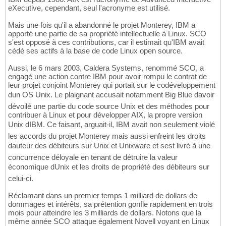
eXecutive, cependant, seul l'acronyme est utilisé.
Mais une fois qu'il a abandonné le projet Monterey, IBM a
apporté une partie de sa propriété intellectuelle à Linux. SCO
s'est opposé à ces contributions, car il estimait qu'IBM avait
cédé ses actifs à la base de code Linux open source.
Aussi, le 6 mars 2003, Caldera Systems, renommé SCO, a
engagé une action contre IBM pour avoir rompu le contrat de
leur projet conjoint Monterey qui portait sur le codéveloppement
dun OS Unix. Le plaignant accusait notamment Big Blue davoir
dévoilé une partie du code source Unix et des méthodes pour
contribuer à Linux et pour développer AIX, la propre version
Unix dIBM. Ce faisant, arguait-il, IBM avait non seulement violé
les accords du projet Monterey mais aussi enfreint les droits
dauteur des débiteurs sur Unix et Unixware et sest livré à une
concurrence déloyale en tenant de détruire la valeur
économique dUnix et les droits de propriété des débiteurs sur
celui-ci.
Réclamant dans un premier temps 1 milliard de dollars de
dommages et intérêts, sa prétention gonfle rapidement en trois
mois pour atteindre les 3 milliards de dollars. Notons que la
même année SCO attaque également Novell voyant en Linux