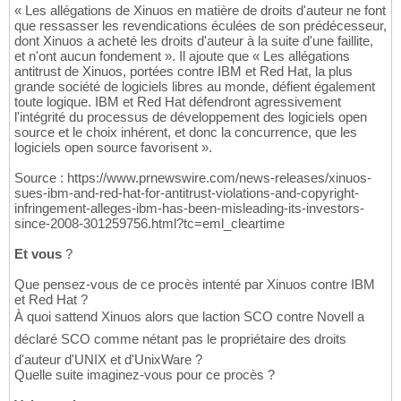
« Les allégations de Xinuos en matière de droits d'auteur ne font
que ressasser les revendications éculées de son prédécesseur,
dont Xinuos a acheté les droits d'auteur à la suite d'une faillite,
et n'ont aucun fondement ». Il ajoute que « Les allégations
antitrust de Xinuos, portées contre IBM et Red Hat, la plus
grande société de logiciels libres au monde, défient également
toute logique. IBM et Red Hat défendront agressivement
l'intégrité du processus de développement des logiciels open
source et le choix inhérent, et donc la concurrence, que les
logiciels open source favorisent ».
Source : https://www.prnewswire.com/news-releases/xinuos-
sues-ibm-and-red-hat-for-antitrust-violations-and-copyright-
infringement-alleges-ibm-has-been-misleading-its-investors-
since-2008-301259756.html?tc=eml_cleartime
Et vous
?
Que pensez-vous de ce procès intenté par Xinuos contre IBM
et Red Hat ?
À quoi sattend Xinuos alors que laction SCO contre Novell a
déclaré SCO comme nétant pas le propriétaire des droits
d'auteur d'UNIX et d'UnixWare ?
Quelle suite imaginez-vous pour ce procès ?