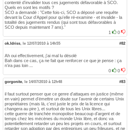
contenté d'invalider tous ces jugements défavorable à SCO.
Quels en sont les motifs ?
SCO a demandé : "Cette fois-ci, SCO a déposé une requête
devant la Cour d'Appel pour qu'elle ré-examine - et invalide - la
totalité des jugements rendus (qui sont tous défavorables à
SCO depuis maintenant 7 ans)."
1
0
ok.Idriss
,
le 12/07/2010 à 14h55
#82
Ah oui effectivement, j'ai mal lu désolé
Bah dans ce cas, ça ne fait que renforcer ce que je pense : ça
n'ira pas loin ...
0
0
gorgonite
,
le 14/07/2010 à 12h48
#83
il faut surtout penser que ce genre d'attaques en justice (même
en vain) permet d'émettre un doute sur l'avenir de certains Unix
propriétaires (mais là, c'est juste le prix de la licence qui
changera au pire ), et surtout de tous les Unix libres...
cette guerre de tranchée monopolise beaucoup d'argent et de
temps chez les mécènes du monde Unix libre, et donc va
potentiellement retarder un peu les projets en cours, et surtout
retarder son adoption par des entreprises un peu frileuses, et ne