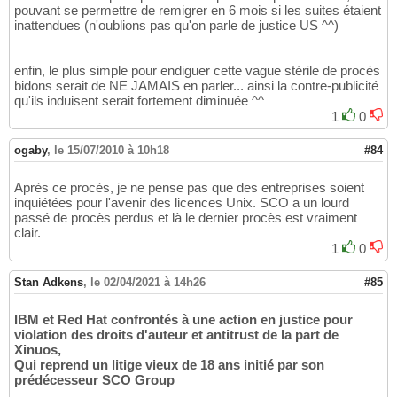
pouvant se permettre de remigrer en 6 mois si les suites étaient
inattendues (n'oublions pas qu'on parle de justice US ^^)
enfin, le plus simple pour endiguer cette vague stérile de procès
bidons serait de NE JAMAIS en parler... ainsi la contre-publicité
qu'ils induisent serait fortement diminuée ^^
1
0
ogaby
,
le 15/07/2010 à 10h18
#84
Après ce procès, je ne pense pas que des entreprises soient
inquiétées pour l'avenir des licences Unix. SCO a un lourd
passé de procès perdus et là le dernier procès est vraiment
clair.
1
0
Stan Adkens
,
le 02/04/2021 à 14h26
#85
IBM et Red Hat confrontés à une action en justice pour
violation des droits d'auteur et antitrust de la part de
Xinuos,
Qui reprend un litige vieux de 18 ans initié par son
prédécesseur SCO Group