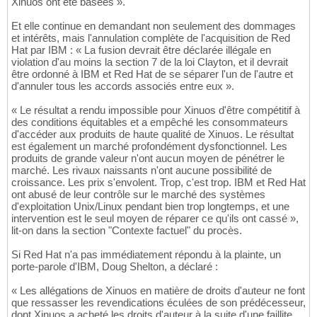
Xinuos ont été basées ».
Et elle continue en demandant non seulement des dommages
et intérêts, mais l'annulation complète de l'acquisition de Red
Hat par IBM : « La fusion devrait être déclarée illégale en
violation d'au moins la section 7 de la loi Clayton, et il devrait
être ordonné à IBM et Red Hat de se séparer l'un de l'autre et
d'annuler tous les accords associés entre eux ».
« Le résultat a rendu impossible pour Xinuos d'être compétitif à
des conditions équitables et a empêché les consommateurs
d'accéder aux produits de haute qualité de Xinuos. Le résultat
est également un marché profondément dysfonctionnel. Les
produits de grande valeur n'ont aucun moyen de pénétrer le
marché. Les rivaux naissants n'ont aucune possibilité de
croissance. Les prix s'envolent. Trop, c'est trop. IBM et Red Hat
ont abusé de leur contrôle sur le marché des systèmes
d'exploitation Unix/Linux pendant bien trop longtemps, et une
intervention est le seul moyen de réparer ce qu'ils ont cassé »,
lit-on dans la section "Contexte factuel" du procès.
Si Red Hat n'a pas immédiatement répondu à la plainte, un
porte-parole d'IBM, Doug Shelton, a déclaré :
« Les allégations de Xinuos en matière de droits d'auteur ne font
que ressasser les revendications éculées de son prédécesseur,
dont Xinuos a acheté les droits d'auteur à la suite d'une faillite,