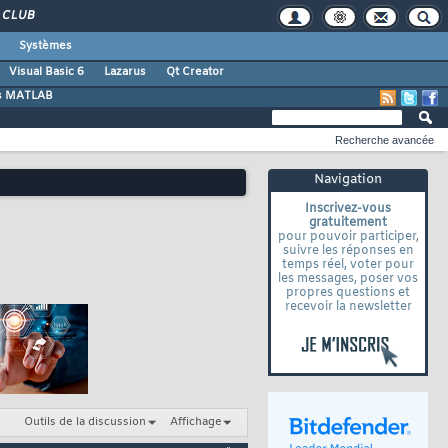
CLUB
Systèmes
Visual Basic 6
Lazarus
Qt Creator
s MATLAB
Recherche avancée
Navigation
Inscrivez-vous
gratuitement
pour pouvoir participer,
suivre les réponses en
temps réel, voter pour
les messages, poser vos
propres questions et
recevoir la newsletter
Outils de la discussion
Affichage