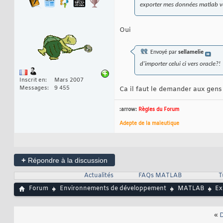
exporter mes données matlab ver
Oui
Envoyé par
sellamelie
d'importer celui ci vers oracle?!
Inscrit en
Mars 2007
Messages
9 455
Ca il faut le demander aux gens
:arrow:
Règles du Forum
Adepte de la maïeutique
+
Répondre à la discussion
Actualités
FAQs MATLAB
T
Forum
Environnements de développement
MATLAB
Ex
«
D