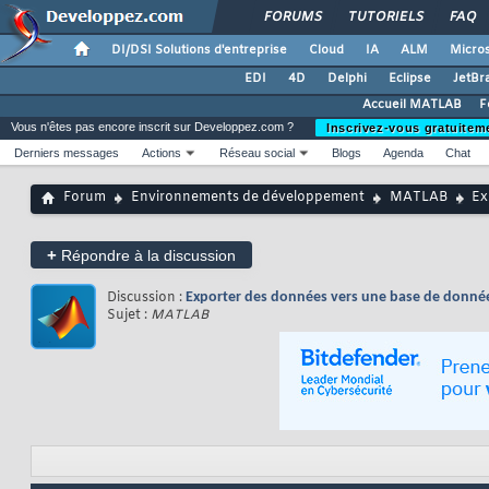
FORUMS
TUTORIELS
FAQ
DI/DSI Solutions d'entreprise
Cloud
IA
ALM
Micros
EDI
4D
Delphi
Eclipse
JetBr
Accueil MATLAB
F
Vous n'êtes pas encore inscrit sur Developpez.com ?
Inscrivez-vous gratuitem
Derniers messages
Actions
Réseau social
Blogs
Agenda
Chat
Forum
Environnements de développement
MATLAB
Ex
+
Répondre à la discussion
Discussion :
Exporter des données vers une base de donnée
Sujet :
MATLAB