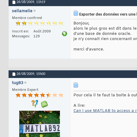
26/08/2009,
11h19
sellamelie
Exporter des données vers une 
Membre confirmé
Bonjour,
alors le plus gros est dit dans l
Inscrit en
Août 2009
d'une base de donnée oracle.
Messages
129
je n'y connait rien concernant or
merci d'avance.
26/08/2009,
15h00
tug83
Membre Expert
Pour cela il te faut la boite à ou
A lire:
Can I use MATLAB to access a re