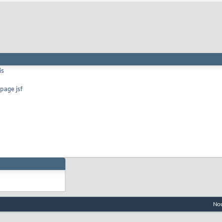
is
page jsf
Nou