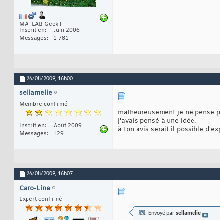
MATLAB Geek !
Inscrit en
Juin 2006
Messages
1 781
26/08/2009,
16h00
sellamelie
Membre confirmé
malheureusement je ne pense pas
j'avais pensé à une idée.
Inscrit en
Août 2009
à ton avis serait il possible d'e
Messages
129
26/08/2009,
16h07
Caro-Line
Expert confirmé
Envoyé par
sellamelie