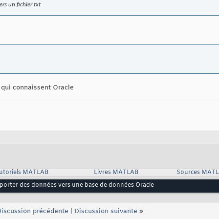
s un fichier txt
 qui connaissent Oracle
utoriels MATLAB
Livres MATLAB
Sources MAT
porter des données vers une base de données Oracle
iscussion précédente
|
Discussion suivante
»