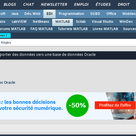
BLOGS
CHAT
NEWSLETTER
EMPLOI
ÉTUDES
DROIT
oft
Java
Dév. Web
EDI
Programmation
SGBD
Office
Mobiles
ains
LabVIEW
NetBeans
MATLAB
Scilab
Visual Studio
WinDev
orums MATLAB
FAQ MATLAB
Tutoriels MATLAB
Livres MATLAB
Source
ent !
Règles
porter des données vers une base de données Oracle
s Oracle