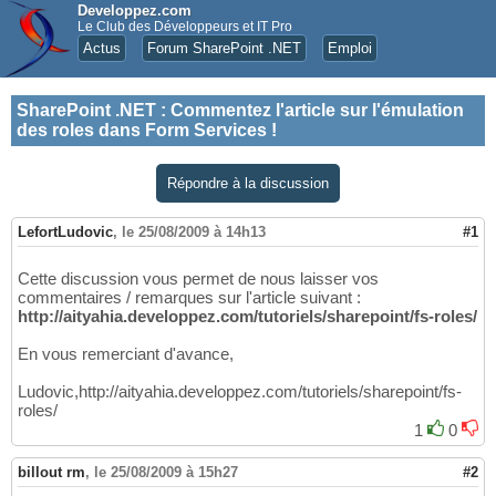
Developpez.com
Le Club des Développeurs et IT Pro
Actus
Forum SharePoint .NET
Emploi
SharePoint .NET
:
Commentez l'article sur l'émulation
des roles dans Form Services !
Répondre à la discussion
LefortLudovic
,
le 25/08/2009 à 14h13
#1
Cette discussion vous permet de nous laisser vos
commentaires / remarques sur l'article suivant :
http://aityahia.developpez.com/tutoriels/sharepoint/fs-roles/
En vous remerciant d'avance,
Ludovic,http://aityahia.developpez.com/tutoriels/sharepoint/fs-
roles/
1
0
billout rm
,
le 25/08/2009 à 15h27
#2