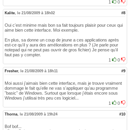
1
0
Kalite
,
le 21/08/2009 à 18h02
#8
Oui c'est minime mais bon sa fait toujours plaisir pour ceux qui
aime bien cette interface. Moi exemple.
En plus, sa donne un coup de jeune a ces applications après
est-ce qu'il y aura des améliorations en plus ? (Je parle pour
notepad qui ne peut pas ouvrir de gros fichier) Je pense qu'il
faut pas y compter.
1
0
Fresher
,
le 21/08/2009 à 18h11
#9
Moi aussi j'aimais bien cette interface, mais je trouve vraiment
dommage le fait qu'elle ne vas s'appliquer qu'au programme
"basic" de Windows. Surtout que lorsque j'étais encore sous
Windows j'utilisai très peu ces logiciel...
1
0
Thorna
,
le 21/08/2009 à 19h24
#10
Bof bof...