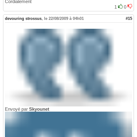
Cordialement
1
0
devouring strossus
,
le 22/08/2009 à 04h01
#15
Envoyé par
Skyounet