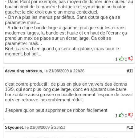
- Dans Paint par exemple, pas moyen de donner une couleur au
bouton droit de la manière habituelle et symétrique au bouton
gauche: le clic-droit ouvre un menu contextuel.
- On n'a plus les menus par défaut. Sans doute que ça se
paramètre mais...
- Au lieu d'une bande large à gauche, pratique sur les écrans
modernes larges, la bande est haute et en haut de l'écran: ça
prend un max de place sur un écran large. Ca doit se
paramétrer mais...
Bref, ça sera bien quand ça sera obligatoire, mais pour le
moment, bof bof...
1
0
devouring strossus
,
le 21/08/2009 à 22h26
#11
c'est contre-productif : de plus en plus en va vers des écrans
16/9, qui sont plus long que large, donc en ajoutant une barre
horizontale aussi grosse on bouffe forcement l'espace de travail
qui s'en retrouve inexorablement réduit.
J'espère qu'on peut supprimer ce ribbon facilement
1
0
Skyounet
,
le 21/08/2009 à 23h53
#12