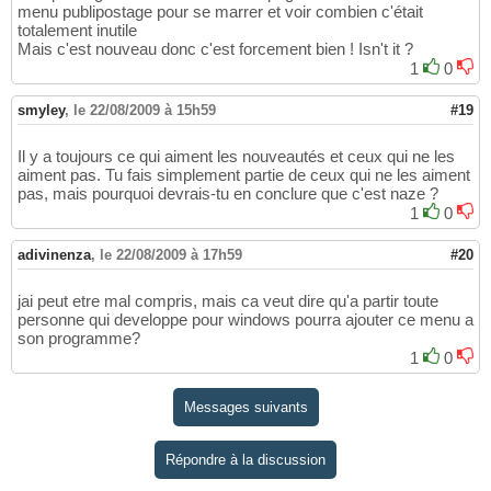
menu publipostage pour se marrer et voir combien c'était
totalement inutile
Mais c'est nouveau donc c'est forcement bien ! Isn't it ?
1
0
smyley
,
le 22/08/2009 à 15h59
#19
Il y a toujours ce qui aiment les nouveautés et ceux qui ne les
aiment pas. Tu fais simplement partie de ceux qui ne les aiment
pas, mais pourquoi devrais-tu en conclure que c'est naze ?
1
0
adivinenza
,
le 22/08/2009 à 17h59
#20
jai peut etre mal compris, mais ca veut dire qu'a partir toute
personne qui developpe pour windows pourra ajouter ce menu a
son programme?
1
0
Messages suivants
Répondre à la discussion