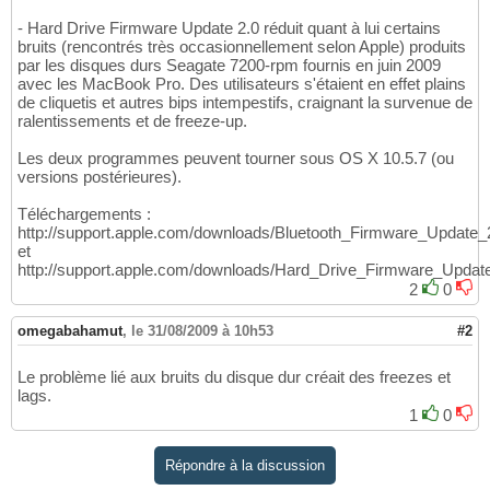
- Hard Drive Firmware Update 2.0 réduit quant à lui certains
bruits (rencontrés très occasionnellement selon Apple) produits
par les disques durs Seagate 7200-rpm fournis en juin 2009
avec les MacBook Pro. Des utilisateurs s'étaient en effet plains
de cliquetis et autres bips intempestifs, craignant la survenue de
ralentissements et de freeze-up.
Les deux programmes peuvent tourner sous OS X 10.5.7 (ou
versions postérieures).
Téléchargements :
http://support.apple.com/downloads/Bluetooth_Firmware_Update
et
http://support.apple.com/downloads/Hard_Drive_Firmware_Updat
2
0
omegabahamut
,
le 31/08/2009 à 10h53
#2
Le problème lié aux bruits du disque dur créait des freezes et
lags.
1
0
Répondre à la discussion