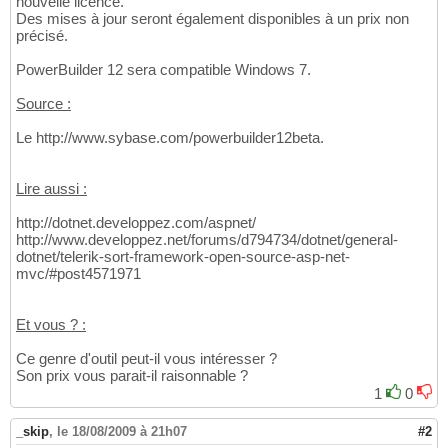
nouvelle licence.
Des mises à jour seront également disponibles à un prix non
précisé.
PowerBuilder 12 sera compatible Windows 7.
Source :
Le http://www.sybase.com/powerbuilder12beta.
Lire aussi :
http://dotnet.developpez.com/aspnet/
http://www.developpez.net/forums/d794734/dotnet/general-
dotnet/telerik-sort-framework-open-source-asp-net-
mvc/#post4571971
Et vous ? :
Ce genre d'outil peut-il vous intéresser ?
Son prix vous parait-il raisonnable ?
1
0
_skip
,
le 18/08/2009 à 21h07
#2