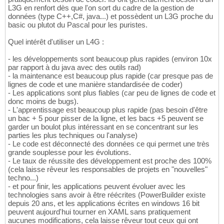
L3G en renfort dès que l'on sort du cadre de la gestion de
données (type C++,C#, java...) et possèdent un L3G proche du
basic ou plutot du Pascal pour les puristes.
Quel intérêt d'utiliser un L4G :
- les développements sont beaucoup plus rapides (environ 10x
par rapport à du java avec des outils rad)
- la maintenance est beaucoup plus rapide (car presque pas de
lignes de code et une manière standardisée de coder)
- Les applications sont plus fiables (car peu de lignes de code et
donc moins de bugs).
- L'apprentissage est beaucoup plus rapide (pas besoin d'être
un bac + 5 pour pisser de la ligne, et les bacs +5 peuvent se
garder un boulot plus intéressant en se concentrant sur les
parties les plus techniques ou l'analyse)
- Le code est déconnecté des données ce qui permet une très
grande souplesse pour les évolutions.
- Le taux de réussite des développement est proche des 100%
(cela laisse rêveur les responsables de projets en "nouvelles"
techno...)
- et pour finir, les applications peuvent évoluer avec les
technologies sans avoir à être réécrites (PowerBuilder existe
depuis 20 ans, et les applications écrites en windows 16 bit
peuvent aujourd'hui tourner en XAML sans pratiquement
aucunes modifications, cela laisse rêveur tout ceux qui ont