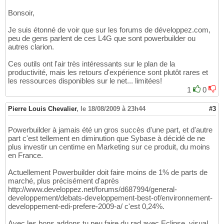
Bonsoir,
Je suis étonné de voir que sur les forums de développez.com,
peu de gens parlent de ces L4G que sont powerbuilder ou
autres clarion.
Ces outils ont l'air très intéressants sur le plan de la
productivité, mais les retours d'expérience sont plutôt rares et
les ressources disponibles sur le net... limitées!
1
0
Pierre Louis Chevalier
,
le 18/08/2009 à 23h44
#3
Powerbuilder à jamais été un gros succès d'une part, et d'autre
part c'est tellement en diminution que Sybase à décidé de ne
plus investir un centime en Marketing sur ce produit, du moins
en France.
Actuellement Powerbuilder doit faire moins de 1% de parts de
marché, plus précisément d'après
http://www.developpez.net/forums/d687994/general-
developpement/debats-developpement-best-of/environnement-
developpement-edi-prefere-2009-a/ c'est 0,24%.
Avec les bons addons tu peu faire du rad avec Eclipse, visual