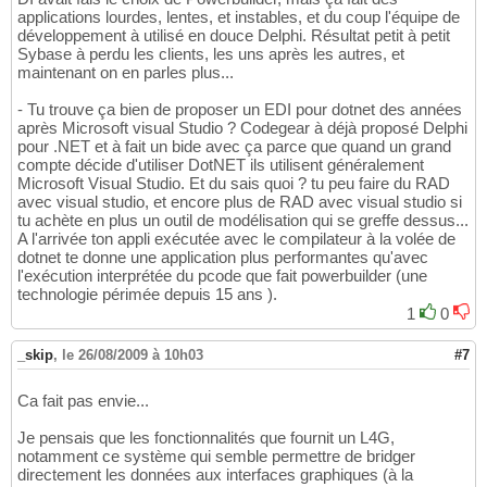
applications lourdes, lentes, et instables, et du coup l'équipe de
développement à utilisé en douce Delphi. Résultat petit à petit
Sybase à perdu les clients, les uns après les autres, et
maintenant on en parles plus...
- Tu trouve ça bien de proposer un EDI pour dotnet des années
après Microsoft visual Studio ? Codegear à déjà proposé Delphi
pour .NET et à fait un bide avec ça parce que quand un grand
compte décide d'utiliser DotNET ils utilisent généralement
Microsoft Visual Studio. Et du sais quoi ? tu peu faire du RAD
avec visual studio, et encore plus de RAD avec visual studio si
tu achète en plus un outil de modélisation qui se greffe dessus...
A l'arrivée ton appli exécutée avec le compilateur à la volée de
dotnet te donne une application plus performantes qu'avec
l'exécution interprétée du pcode que fait powerbuilder (une
technologie périmée depuis 15 ans ).
1
0
_skip
,
le 26/08/2009 à 10h03
#7
Ca fait pas envie...
Je pensais que les fonctionnalités que fournit un L4G,
notamment ce système qui semble permettre de bridger
directement les données aux interfaces graphiques (à la