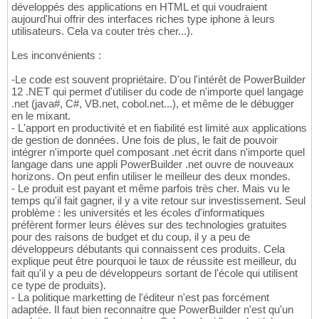
développés des applications en HTML et qui voudraient
aujourd'hui offrir des interfaces riches type iphone à leurs
utilisateurs. Cela va couter très cher...).
Les inconvénients :
-Le code est souvent propriétaire. D'ou l'intérêt de PowerBuilder
12 .NET qui permet d'utiliser du code de n'importe quel langage
.net (java#, C#, VB.net, cobol.net...), et même de le débugger
en le mixant.
- L'apport en productivité et en fiabilité est limité aux applications
de gestion de données. Une fois de plus, le fait de pouvoir
intégrer n'importe quel composant .net écrit dans n'importe quel
langage dans une appli PowerBuilder .net ouvre de nouveaux
horizons. On peut enfin utiliser le meilleur des deux mondes.
- Le produit est payant et même parfois très cher. Mais vu le
temps qu'il fait gagner, il y a vite retour sur investissement. Seul
problème : les universités et les écoles d'informatiques
préfèrent former leurs élèves sur des technologies gratuites
pour des raisons de budget et du coup, il y a peu de
développeurs débutants qui connaissent ces produits. Cela
explique peut être pourquoi le taux de réussite est meilleur, du
fait qu'il y a peu de développeurs sortant de l'école qui utilisent
ce type de produits).
- La politique marketting de l'éditeur n'est pas forcément
adaptée. Il faut bien reconnaitre que PowerBuilder n'est qu'un