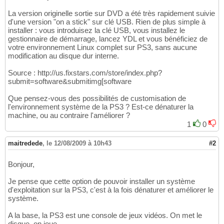
La version originelle sortie sur DVD a été très rapidement suivie
d'une version "on a stick" sur clé USB. Rien de plus simple à
installer : vous introduisez la clé USB, vous installez le
gestionnaire de démarrage, lancez YDL et vous bénéficiez de
votre environnement Linux complet sur PS3, sans aucune
modification au disque dur interne.
Source : http://us.fixstars.com/store/index.php?
submit=software&submitimg[software
Que pensez-vous des possibilités de customisation de
l'environnement système de la PS3 ? Est-ce dénaturer la
machine, ou au contraire l'améliorer ?
1
0
maitredede
,
le 12/08/2009 à 10h43
#2
Bonjour,
Je pense que cette option de pouvoir installer un système
d'exploitation sur la PS3, c'est à la fois dénaturer et améliorer le
système.
A la base, la PS3 est une console de jeux vidéos. On met le
disque, on joue.