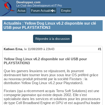
Developpez.com
Le Club des Développeurs et IT Pro
Actus
Forum Actualit�s
Emploi
Actualités
:
Yellow Dog Linux v6.2 disponible sur clé
USB pour PLAYSTATION3
Répondre à la discussion
Katleen Erna
,
le 11/08/2009 à 23h43
#1
Yellow Dog Linux v6.2 disponible sur clé USB pour
PLAYSTATION3
Que les gamers linuxiens se réjouissent, ils pourront
dorénavant faire tourner leurs jeux sous leur OS préféré grâce
au nouveau produit présenté par la société Fixstars : la
distribution Yellow Dog Linux v6.2 pour Playstation3.
Fixstars (qui a récemment acquis Terra Soft Solutions) est une
compagnie japonaise qui existe depuis 2002. Elle s'est
spécialisée dans les services et solutions pour les processeurs
de type Cell Broadband Engine et GPU et est aujourd'hui leader