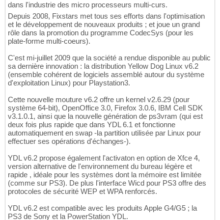
dans l'industrie des micro processeurs multi-curs.
Depuis 2008, Fixstars met tous ses efforts dans l'optimisation
et le développement de nouveaux produits ; et joue un grand
rôle dans la promotion du programme CodecSys (pour les
plate-forme multi-coeurs).
C'est mi-juillet 2009 que la société a rendue disponible au public
sa dernière innovation : la distribution Yellow Dog Linux v6.2
(ensemble cohérent de logiciels assemblé autour du système
d'exploitation Linux) pour Playstation3.
Cette nouvelle mouture v6.2 offre un kernel v2.6.29 (pour
système 64-bit), OpenOffice 3.0, Firefox 3.0.6, IBM Cell SDK
v3.1.0.1, ainsi que la nouvelle génération de ps3vram (qui est
deux fois plus rapide que dans YDL 6.1 et fonctionne
automatiquement en swap -la partition utilisée par Linux pour
effectuer ses opérations d'échanges-).
YDL v6.2 propose également l'activaton en option de Xfce 4,
version alternative de l'environnement du bureau légère et
rapide , idéale pour les systèmes dont la mémoire est limitée
(comme sur PS3). De plus l'interface Wicd pour PS3 offre des
protocoles de sécurité WEP et WPA renforcés.
YDL v6.2 est compatible avec les produits Apple G4/G5 ; la
PS3 de Sony et la PowerStation YDL.