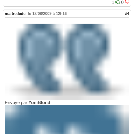
1
0
maitredede
,
le 12/08/2009 à 12h16
#4
Envoyé par
YoniBlond