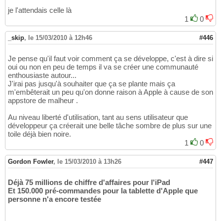
je l'attendais celle là
1
0
_skip
,
le 15/03/2010 à 12h46
#446
Je pense qu'il faut voir comment ça se développe, c'est à dire si
oui ou non en peu de temps il va se créer une communauté
enthousiaste autour...
J'irai pas jusqu'à souhaiter que ça se plante mais ça
m'embêterait un peu qu'on donne raison à Apple à cause de son
appstore de malheur .
Au niveau liberté d'utilisation, tant au sens utilisateur que
développeur ça créerait une belle tâche sombre de plus sur une
toile déjà bien noire.
1
0
Gordon Fowler
,
le 15/03/2010 à 13h26
#447
Déjà 75 millions de chiffre d'affaires pour l'iPad
Et 150.000 pré-commandes pour la tablette d'Apple que
personne n'a encore testée