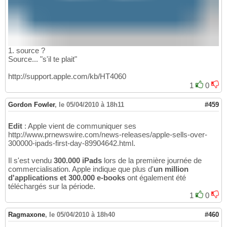
1. source ?
Source... "s'il te plait"
http://support.apple.com/kb/HT4060
1
0
Gordon Fowler
,
le 05/04/2010 à 18h11
#459
Edit
: Apple vient de communiquer ses
http://www.prnewswire.com/news-releases/apple-sells-over-
300000-ipads-first-day-89904642.html.
Il s'est vendu
300.000 iPads
lors de la première journée de
commercialisation. Apple indique que plus d'
un million
d'applications et 300.000 e-books
ont également été
téléchargés sur la période.
1
0
Ragmaxone
,
le 05/04/2010 à 18h40
#460