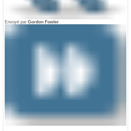
Envoyé par
Gordon Fowler