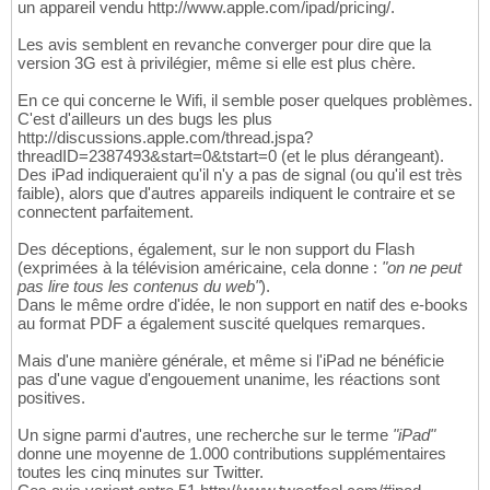
un appareil vendu http://www.apple.com/ipad/pricing/.
Les avis semblent en revanche converger pour dire que la
version 3G est à privilégier, même si elle est plus chère.
En ce qui concerne le Wifi, il semble poser quelques problèmes.
C'est d'ailleurs un des bugs les plus
http://discussions.apple.com/thread.jspa?
threadID=2387493&start=0&tstart=0 (et le plus dérangeant).
Des iPad indiqueraient qu'il n'y a pas de signal (ou qu'il est très
faible), alors que d'autres appareils indiquent le contraire et se
connectent parfaitement.
Des déceptions, également, sur le non support du Flash
(exprimées à la télévision américaine, cela donne :
"on ne peut
pas lire tous les contenus du web"
).
Dans le même ordre d'idée, le non support en natif des e-books
au format PDF a également suscité quelques remarques.
Mais d'une manière générale, et même si l'iPad ne bénéficie
pas d'une vague d'engouement unanime, les réactions sont
positives.
Un signe parmi d'autres, une recherche sur le terme
"iPad"
donne une moyenne de 1.000 contributions supplémentaires
toutes les cinq minutes sur Twitter.