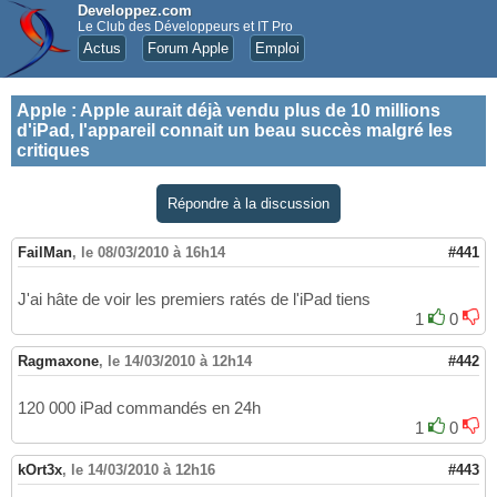
Developpez.com
Le Club des Développeurs et IT Pro
Actus
Forum Apple
Emploi
Apple
:
Apple aurait déjà vendu plus de 10 millions
d'iPad, l'appareil connait un beau succès malgré les
critiques
Répondre à la discussion
FailMan
,
le 08/03/2010 à 16h14
#441
J'ai hâte de voir les premiers ratés de l'iPad tiens
1
0
Ragmaxone
,
le 14/03/2010 à 12h14
#442
120 000 iPad commandés en 24h
1
0
kOrt3x
,
le 14/03/2010 à 12h16
#443