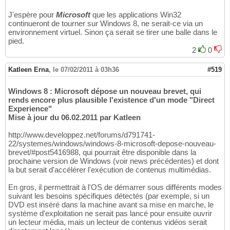
J'espère pour
Microsoft
que les applications Win32
continueront de tourner sur Windows 8, ne serait-ce via un
environnement virtuel. Sinon ça serait se tirer une balle dans le
pied.
2
0
Katleen Erna
,
le 07/02/2011 à 03h36
#519
Windows 8 : Microsoft dépose un nouveau brevet, qui
rends encore plus plausible l'existence d'un mode "Direct
Experience"
Mise à jour du 06.02.2011 par Katleen
http://www.developpez.net/forums/d791741-
22/systemes/windows/windows-8-microsoft-depose-nouveau-
brevet/#post5416988, qui pourrait être disponible dans la
prochaine version de Windows (voir news précédentes) et dont
la but serait d'accélérer l'exécution de contenus multimédias.
En gros, il permettrait à l'OS de démarrer sous différents modes
suivant les besoins spécifiques détectés (par exemple, si un
DVD est inséré dans la machine avant sa mise en marche, le
système d'exploitation ne serait pas lancé pour ensuite ouvrir
un lecteur média, mais un lecteur de contenus vidéos serait