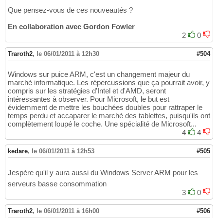
Que pensez-vous de ces nouveautés ?
En collaboration avec Gordon Fowler
2
0
Traroth2
,
le 06/01/2011 à 12h30
#504
Windows sur puice ARM, c'est un changement majeur du
marché informatique. Les répercussions que ça pourrait avoir, y
compris sur les stratégies d'Intel et d'AMD, seront
intéressantes à observer. Pour Microsoft, le but est
évidemment de mettre les bouchées doubles pour rattraper le
temps perdu et accaparer le marché des tablettes, puisqu'ils ont
complètement loupé le coche. Une spécialité de Microsoft...
4
4
kedare
,
le 06/01/2011 à 12h53
#505
Jespère qu'il y aura aussi du Windows Server ARM pour les
serveurs basse consommation
3
0
Traroth2
,
le 06/01/2011 à 16h00
#506