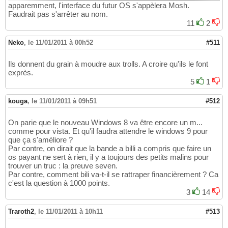
apparemment, l'interface du futur OS s'appèlera Mosh.
Faudrait pas s'arrêter au nom.
11
2
Neko
,
le 11/01/2011 à 00h52
#511
Ils donnent du grain à moudre aux trolls. A croire qu'ils le font
exprès.
5
1
kouga
,
le 11/01/2011 à 09h51
#512
On parie que le nouveau Windows 8 va être encore un m...
comme pour vista. Et qu'il faudra attendre le windows 9 pour
que ça s'améliore ?
Par contre, on dirait que la bande a billi a compris que faire un
os payant ne sert à rien, il y a toujours des petits malins pour
trouver un truc : la preuve seven.
Par contre, comment bili va-t-il se rattraper financièrement ? Ca
c'est la question à 1000 points.
3
14
Traroth2
,
le 11/01/2011 à 10h11
#513