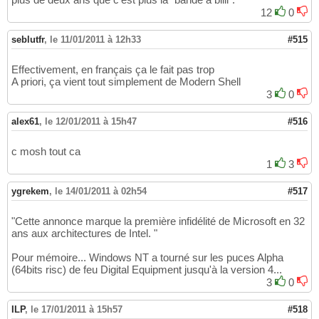
12
0
seblutfr
,
le 11/01/2011 à 12h33
#515
Effectivement, en français ça le fait pas trop
A priori, ça vient tout simplement de Modern Shell
3
0
alex61
,
le 12/01/2011 à 15h47
#516
c mosh tout ca
1
3
ygrekem
,
le 14/01/2011 à 02h54
#517
"Cette annonce marque la première infidélité de Microsoft en 32
ans aux architectures de Intel. "
Pour mémoire... Windows NT a tourné sur les puces Alpha
(64bits risc) de feu Digital Equipment jusqu'à la version 4...
3
0
ILP
,
le 17/01/2011 à 15h57
#518