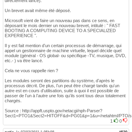
directement lancé).
Un brevet avait même été déposé.
Microsoft vient de faire un nouveau pas dans ce sens, en
déposant le mois dernier un nouveau brevet, intitulé : " FAST
BOOTING A COMPUTING DEVICE TO A SPECIALIZED
EXPERIENCE ".
Il y est fait mention d'un certain processus de démarrage, qui
appel un gestionnaire de machine virtuelle, lequel décide quel
module (général - OS global- ou spécifique -TV, musique, DVD,
etc.- ) va être lancé.
Cela ne vous rappelle rien ?
Les modules seront des partitions du système, d'après le
processus décrit. De plus, l'un peut être chargé tandis qu'un
autre est en cours d'utilisation, suite à quoi il est possible de
passer de l'un à l'autre une fois qu'ils sont tous deux totalement
chargés.
Source : http://appft.uspto.gov/netacgi/nph-Parser?
Sect1=PTO1&Sect2=HITOFF&d=PG01&p=1&u=/netahtml/PTO/
1
0