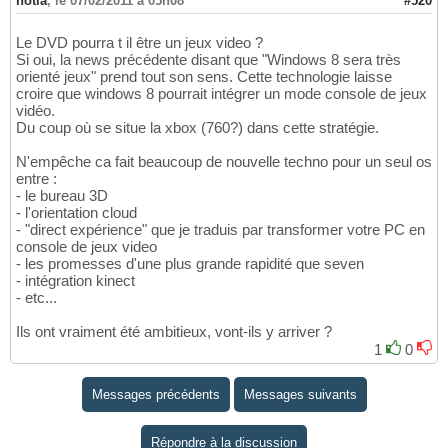
notia
,
le 07/02/2011 à 05h08
#520
Le DVD pourra t il être un jeux video ?
Si oui, la news précédente disant que "Windows 8 sera très
orienté jeux" prend tout son sens. Cette technologie laisse
croire que windows 8 pourrait intégrer un mode console de jeux
vidéo.
Du coup où se situe la xbox (760?) dans cette stratégie.
N'empêche ca fait beaucoup de nouvelle techno pour un seul os
entre :
- le bureau 3D
- l'orientation cloud
- "direct expérience" que je traduis par transformer votre PC en
console de jeux video
- les promesses d'une plus grande rapidité que seven
- intégration kinect
- etc...
Ils ont vraiment été ambitieux, vont-ils y arriver ?
1
0
Messages précédents
Messages suivants
Répondre à la discussion