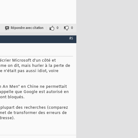
Répondre avec citation
0
0
#5
écrier Microsoft d'un côté et
me on dit, mais hurler à la perte de
n'était pas aussi idiot, voire
ian An Men" en Chine ne permettait
appelle que Google est autorisé en
sont bloqués.
la plupart des recherches (comparez
ermet de transformer des erreurs de
dresse).