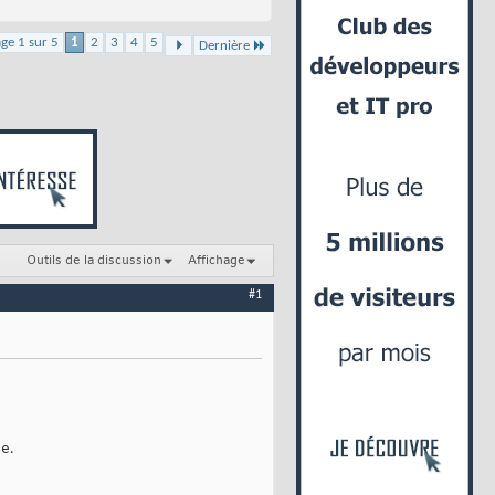
ge 1 sur 5
1
2
3
4
5
Dernière
Outils de la discussion
Affichage
#1
e.