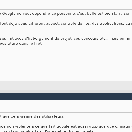
 Google ne veut dependre de personne, c'est belle est bien la raison p
font deja sous different aspect. controle de l'os, des applications, d
ses initiaves d'hebergement de projet, ces concours etc... mais en fi
s attire dans le filet.
t que cela vienne des utilisateurs.
ance non violente à ce que fait google est aussi utopique que d'imagi
t se plaindra plus tard d'une petite douleur anale.