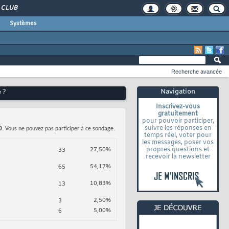
CLUB
Systèmes
Recherche avancée
Navigation
 ?
Inscrivez-vous
gratuitement
pour pouvoir participer,
suivre les réponses en
0
. Vous ne pouvez pas participer à ce sondage.
temps réel, voter pour
les messages, poser vos
propres questions et
27,50%
33
recevoir la newsletter
54,17%
65
10,83%
13
2,50%
3
5,00%
6