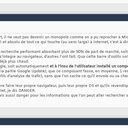
rt, il ne veut pas devenir un monopole comme on a pu reprocher à Micr
 et absolu de tout ce qui touche (au sens large) à internet, c'est à dir
recherche performant absorbant plus de 90% de part de marché, soit
 s'integre au navigateur, d'autres l'ont fait. Qua cette barre d'outils s
 déjà plus chaud.
oogle, soit automatiquement
et à l'insu de l'utilisateur installé un c
la partie Google Update), que ce composant fasse, en moyenne, 1 re
ls d'analyse de trafic), sans que l'on sache ce qu'il envoie ou va cher
e faire leur propre navigateur, puis leur propre OS et qu'ils revendiqu
rnet, je dis DANGER.
is aussi danger pour les informations que l'on peut aller rechercher s