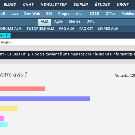
BLOGS
CHAT
NEWSLETTER
EMPLOI
ÉTUDES
DROIT
oft
Java
Dév. Web
EDI
Programmation
SGBD
Office
Mobiles
ALM
Agile
Merise
UML
FORUMS ALM
TUTORIELS ALM
FAQ ALM
FAQ GIT
LIVRES ALM
ent !
Règles
t - Le Best Of
Google devient il une menace pour le monde informatique
Votre avis ?
Votants
12