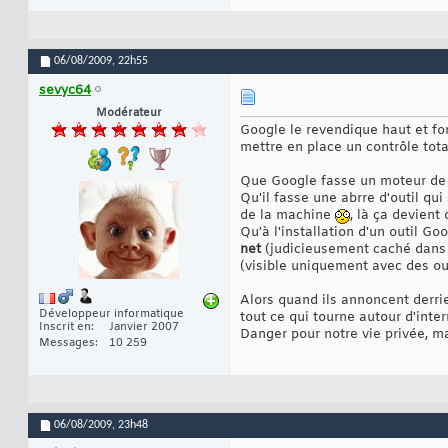
06/08/2009,
22h55
sevyc64
Modérateur
Google le revendique haut et fo
mettre en place un contrôle total
Que Google fasse un moteur de 
Qu'il fasse une abrre d'outil qui
de la machine
, là ça devient
Qu'à l'installation d'un outil G
net
(judicieusement caché dans 
(visible uniquement avec des outi
Alors quand ils annoncent derrier
Développeur informatique
tout ce qui tourne autour d'inte
Inscrit en
Janvier 2007
Danger pour notre vie privée, ma
Messages
10 259
06/08/2009,
23h48