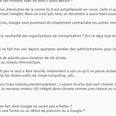
é ses formats avec se dont il avait besoin ?
ition d'évolution de la norme SLD est actuellement en cours. Celle c
ormat Google), Mais ce n'est pas tout, un document a aussi était so
claires, Google veut purement et simplement contraindre les autres no
a la neutralité des organisations de normalisation ?
Est ce deja trop ta
se fait mal voir depuis quelques années des administrations pour la
 de plainte pour violation de vie privée.
au niveau informatique.
t pas le seul a être touché, notamment a voir ce qu'il se passe actu
 les divers outils de cloud computing ...etc...
ns linux (ubuntu,mandriva,debian ...) voient ils d'un bon oeil chrome 
ls le nouveau moteur 3D intégré dans chrome comme une chance ou 
s fait dont Google ne serait pas a flatter ?
s une forme ou un début de pression du a Google ?