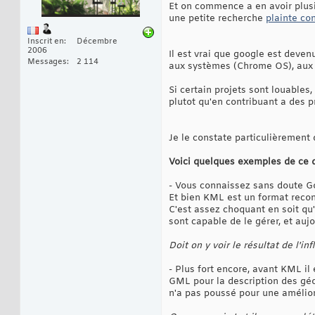
Et on commence a en avoir plusi
une petite recherche
plainte co
Inscrit en
Décembre
2006
Il est vrai que google est deven
Messages
2 114
aux systèmes (Chrome OS), aux n
Si certain projets sont louables
plutot qu'en contribuant a des pr
Je le constate particulièrement
Voici quelques exemples de ce qu
- Vous connaissez sans doute G
Et bien KML est un format recon
C'est assez choquant en soit qu
sont capable de le gérer, et au
Doit on y voir le résultat de l'i
- Plus fort encore, avant KML il 
GML pour la description des gé
n'a pas poussé pour une amélior