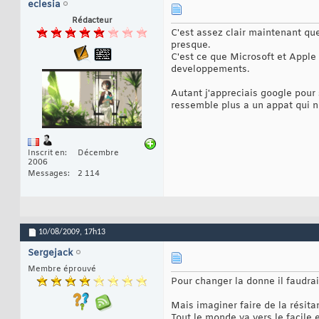
eclesia
Rédacteur
C'est assez clair maintenant que
presque.
C'est ce que Microsoft et Apple 
developpements.
Autant j'appreciais google pour 
ressemble plus a un appat qui nou
Inscrit en
Décembre
2006
Messages
2 114
10/08/2009,
17h13
Sergejack
Membre éprouvé
Pour changer la donne il faudrai
Mais imaginer faire de la résit
Tout le monde va vers le facile e