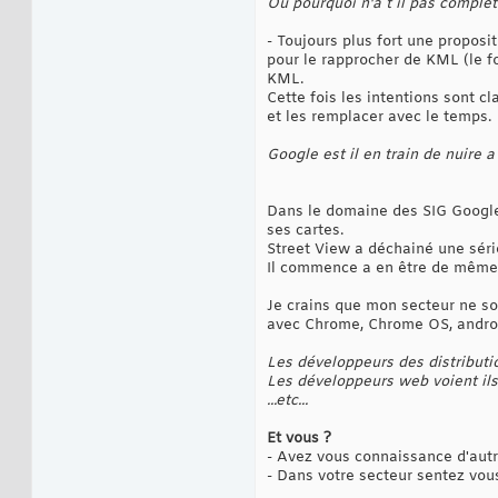
Ou pourquoi n'a t il pas complét
- Toujours plus fort une propos
pour le rapprocher de KML (le f
KML.
Cette fois les intentions sont 
et les remplacer avec le temps.
Google est il en train de nuire 
Dans le domaine des SIG Google 
ses cartes.
Street View a déchainé une série
Il commence a en être de même 
Je crains que mon secteur ne soi
avec Chrome, Chrome OS, android,
Les développeurs des distributio
Les développeurs web voient i
...etc...
Et vous ?
- Avez vous connaissance d'autre
- Dans votre secteur sentez vou