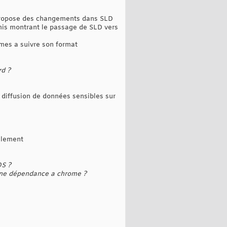
i propose des changements dans SLD
umis montrant le passage de SLD vers
rmes a suivre son format
rd ?
 diffusion de données sensibles sur
ellement
OS ?
une dépendance a chrome ?