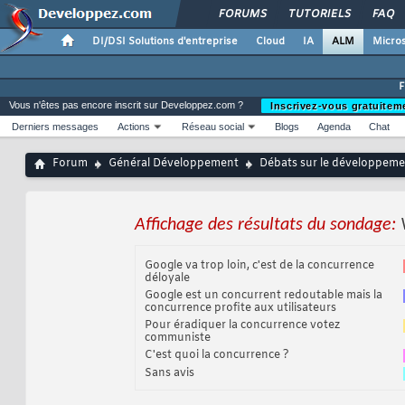
FORUMS
TUTORIELS
FAQ
DI/DSI Solutions d'entreprise
Cloud
IA
ALM
Micros
Vous n'êtes pas encore inscrit sur Developpez.com ?
Inscrivez-vous gratuitem
Derniers messages
Actions
Réseau social
Blogs
Agenda
Chat
Forum
Général Développement
Débats sur le développemen
Affichage des résultats du sondage:
Google va trop loin, c'est de la concurrence
déloyale
Google est un concurrent redoutable mais la
concurrence profite aux utilisateurs
Pour éradiquer la concurrence votez
communiste
C'est quoi la concurrence ?
Sans avis