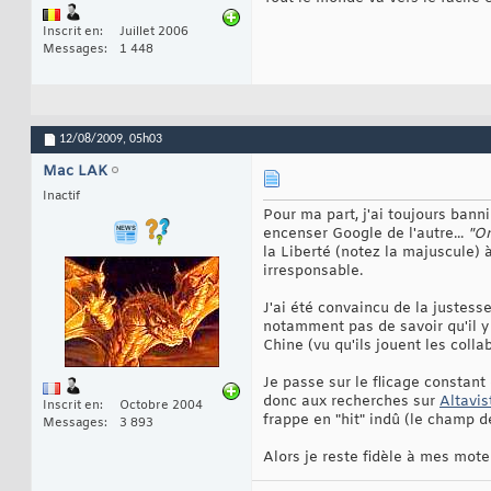
Inscrit en
Juillet 2006
Messages
1 448
12/08/2009,
05h03
Mac LAK
Inactif
Pour ma part, j'ai toujours bann
encenser Google de l'autre...
"On
la Liberté (notez la majuscule) 
irresponsable.
J'ai été convaincu de la justess
notamment pas de savoir qu'il y
Chine (vu qu'ils jouent les coll
Je passe sur le flicage constant
donc aux recherches sur
Altavis
Inscrit en
Octobre 2004
frappe en "hit" indû (le champ d
Messages
3 893
Alors je reste fidèle à mes mote