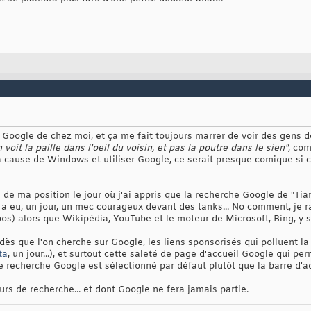
i Google de chez moi, et ça me fait toujours marrer de voir des gens d
 voit la paille dans l'oeil du voisin, et pas la poutre dans le sien"
, com
à cause de Windows et utiliser Google, ce serait presque comique si ce 
e de ma position le jour où j'ai appris que la recherche Google de "T
 a eu, un jour, un mec courageux devant des tanks... No comment, je r
abos) alors que Wikipédia, YouTube et le moteur de Microsoft, Bing, y 
 dès que l'on cherche sur Google, les liens sponsorisés qui polluent 
ta
, un jour...), et surtout cette saleté de page d'accueil Google qui p
e recherche Google est sélectionné par défaut plutôt que la barre d'a
urs de recherche... et dont Google ne fera jamais partie.