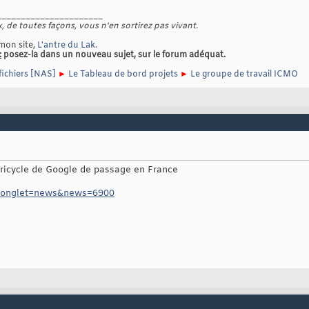
______________________
, de toutes façons, vous n'en sortirez pas vivant.
mon site,
L'antre du Lak
.
:
posez-la dans un nouveau sujet, sur le forum adéquat.
fichiers [NAS]
►
Le Tableau de bord projets
►
Le groupe de travail ICMO
 tricycle de Google de passage en France
t/?onglet=news&news=6900