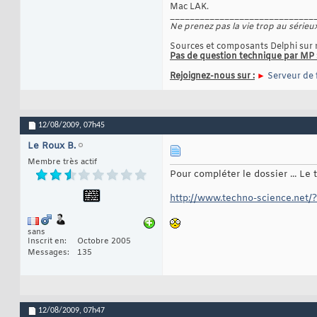
Mac LAK.
_____________________________
Ne prenez pas la vie trop au sérieux
Sources et composants Delphi sur 
Pas de question technique par MP 
Rejoignez-nous sur :
►
Serveur de 
12/08/2009,
07h45
Le Roux B.
Membre très actif
Pour compléter le dossier ... Le
http://www.techno-science.ne
sans
Inscrit en
Octobre 2005
Messages
135
12/08/2009,
07h47