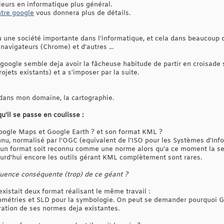
eurs en informatique plus général.
ntre google
vous donnera plus de détails.
u une société importante dans l'informatique, et cela dans beaucoup 
avigateurs (Chrome) et d'autres ...
, google semble deja avoir la fâcheuse habitude de partir en croisade
ojets existants) et a s'imposer par la suite.
 dans mon domaine, la cartographie.
'il se passe en coulisse :
oogle Maps et Google Earth ? et son format KML ?
nu, normalisé par l'OGC (equivalent de l'ISO pour les Systèmes d'In
'un format soit reconnu comme une norme alors qu'a ce moment la seul
jourd'hui encore les outils gérant KML complètement sont rares.
nfluence conséquente (trop) de ce géant ?
existait deux format réalisant le même travail :
ométries et SLD pour la symbologie. On peut se demander pourquoi 
ation de ses normes deja existantes.