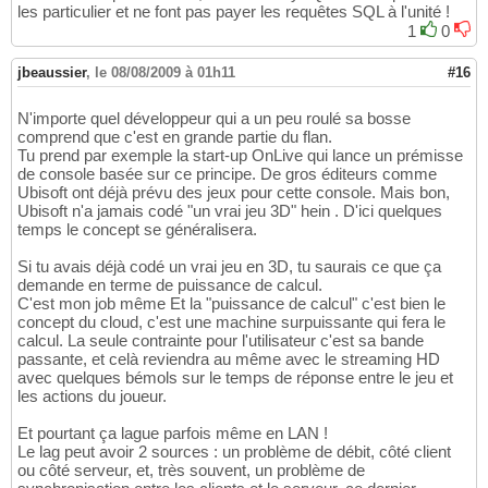
les particulier et ne font pas payer les requêtes SQL à l'unité !
1
0
jbeaussier
,
le 08/08/2009 à 01h11
#16
N'importe quel développeur qui a un peu roulé sa bosse
comprend que c'est en grande partie du flan.
Tu prend par exemple la start-up OnLive qui lance un prémisse
de console basée sur ce principe. De gros éditeurs comme
Ubisoft ont déjà prévu des jeux pour cette console. Mais bon,
Ubisoft n'a jamais codé "un vrai jeu 3D" hein . D'ici quelques
temps le concept se généralisera.
Si tu avais déjà codé un vrai jeu en 3D, tu saurais ce que ça
demande en terme de puissance de calcul.
C'est mon job même Et la "puissance de calcul" c'est bien le
concept du cloud, c'est une machine surpuissante qui fera le
calcul. La seule contrainte pour l'utilisateur c'est sa bande
passante, et celà reviendra au même avec le streaming HD
avec quelques bémols sur le temps de réponse entre le jeu et
les actions du joueur.
Et pourtant ça lague parfois même en LAN !
Le lag peut avoir 2 sources : un problème de débit, côté client
ou côté serveur, et, très souvent, un problème de