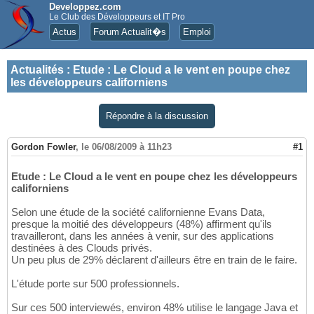
Developpez.com
Le Club des Développeurs et IT Pro
Actus
Forum Actualit�s
Emploi
Actualités
:
Etude : Le Cloud a le vent en poupe chez
les développeurs californiens
Répondre à la discussion
Gordon Fowler
,
le 06/08/2009 à 11h23
#1
Etude : Le Cloud a le vent en poupe chez les développeurs
californiens
Selon une étude de la société californienne Evans Data,
presque la moitié des développeurs (48%) affirment qu'ils
travailleront, dans les années à venir, sur des applications
destinées à des Clouds privés.
Un peu plus de 29% déclarent d'ailleurs être en train de le faire.
L'étude porte sur 500 professionnels.
Sur ces 500 interviewés, environ 48% utilise le langage Java et