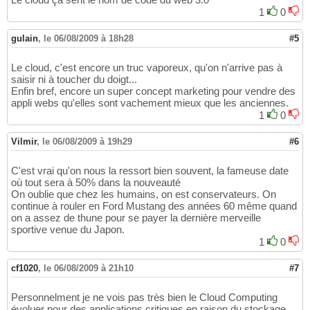
1
0
gulain
,
le 06/08/2009 à 18h28
#5
Le cloud, c'est encore un truc vaporeux, qu'on n'arrive pas à
saisir ni à toucher du doigt...
Enfin bref, encore un super concept marketing pour vendre des
appli webs qu'elles sont vachement mieux que les anciennes.
1
0
Vilmir
,
le 06/08/2009 à 19h29
#6
C'est vrai qu'on nous la ressort bien souvent, la fameuse date
où tout sera à 50% dans la nouveauté
On oublie que chez les humains, on est conservateurs. On
continue à rouler en Ford Mustang des années 60 même quand
on a assez de thune pour se payer la dernière merveille
sportive venue du Japon.
1
0
cf1020
,
le 06/08/2009 à 21h10
#7
Personnelment je ne vois pas très bien le Cloud Computing
évoluer pour des applications critiques en raison du stockage