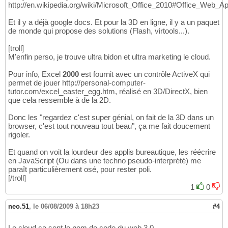
http://en.wikipedia.org/wiki/Microsoft_Office_2010#Office_Web_App
Et il y a déjà google docs. Et pour la 3D en ligne, il y a un paquet
de monde qui propose des solutions (Flash, virtools...).
[troll]
M'enfin perso, je trouve ultra bidon et ultra marketing le cloud.
Pour info, Excel
2000
est fournit avec un contrôle ActiveX qui
permet de jouer http://personal-computer-
tutor.com/excel_easter_egg.htm, réalisé en 3D/DirectX, bien
que cela ressemble à de la 2D.
Donc les "regardez c'est super génial, on fait de la 3D dans un
browser, c'est tout nouveau tout beau", ça me fait doucement
rigoler.
Et quand on voit la lourdeur des applis bureautique, les réécrire
en JavaScript (Ou dans une techno pseudo-interprété) me
paraît particulièrement osé, pour rester poli.
[/troll]
1
0
neo.51
,
le 06/08/2009 à 18h23
#4
Le cloud ça sent le nom de code du web 3.0