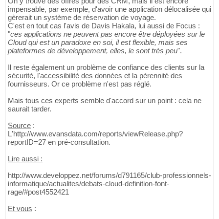
On y trouve des offres pour des CRM, mais il est encore
impensable, par exemple, d'avoir une application délocalisée qui
gèrerait un système de réservation de voyage.
C'est en tout cas l'avis de Davis Hakala, lui aussi de Focus :
"
ces applications ne peuvent pas encore être déployées sur le
Cloud qui est un paradoxe en soi, il est flexible, mais ses
plateformes de développement, elles, le sont très peu
".
Il reste également un problème de confiance des clients sur la
sécurité, l'accessibilité des données et la pérennité des
fournisseurs. Or ce problème n'est pas réglé.
Mais tous ces experts semble d'accord sur un point : cela ne
saurait tarder.
Source
:
L'http://www.evansdata.com/reports/viewRelease.php?
reportID=27 en pré-consultation.
Lire aussi :
http://www.developpez.net/forums/d791165/club-professionnels-
informatique/actualites/debats-cloud-definition-font-
rage/#post4552421
Et vous
: