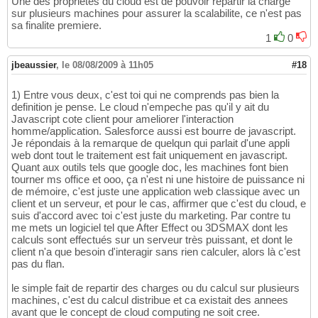
Une des proprietes du cloud est de pouvoir repartir la charge
sur plusieurs machines pour assurer la scalabilite, ce n'est pas
sa finalite premiere.
1
0
jbeaussier
,
le 08/08/2009 à 11h05
#18
1) Entre vous deux, c'est toi qui ne comprends pas bien la
definition je pense. Le cloud n'empeche pas qu'il y ait du
Javascript cote client pour ameliorer l'interaction
homme/application. Salesforce aussi est bourre de javascript.
Je répondais à la remarque de quelqun qui parlait d'une appli
web dont tout le traitement est fait uniquement en javascript.
Quant aux outils tels que google doc, les machines font bien
tourner ms office et ooo, ça n'est ni une histoire de puissance ni
de mémoire, c'est juste une application web classique avec un
client et un serveur, et pour le cas, affirmer que c'est du cloud, e
suis d'accord avec toi c'est juste du marketing. Par contre tu
me mets un logiciel tel que After Effect ou 3DSMAX dont les
calculs sont effectués sur un serveur très puissant, et dont le
client n'a que besoin d'interagir sans rien calculer, alors là c'est
pas du flan.
le simple fait de repartir des charges ou du calcul sur plusieurs
machines, c'est du calcul distribue et ca existait des annees
avant que le concept de cloud computing ne soit cree.