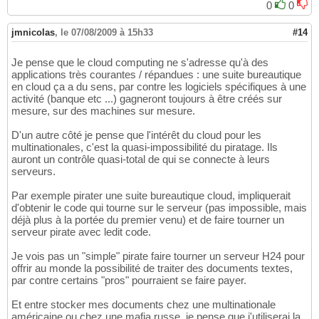
0
0
jmnicolas
,
le 07/08/2009 à 15h33
#14
Je pense que le cloud computing ne s'adresse qu'à des
applications très courantes / répandues : une suite bureautique
en cloud ça a du sens, par contre les logiciels spécifiques à une
activité (banque etc ...) gagneront toujours à être créés sur
mesure, sur des machines sur mesure.
D'un autre côté je pense que l'intérêt du cloud pour les
multinationales, c'est la quasi-impossibilité du piratage. Ils
auront un contrôle quasi-total de qui se connecte à leurs
serveurs.
Par exemple pirater une suite bureautique cloud, impliquerait
d'obtenir le code qui tourne sur le serveur (pas impossible, mais
déjà plus à la portée du premier venu) et de faire tourner un
serveur pirate avec ledit code.
Je vois pas un "simple" pirate faire tourner un serveur H24 pour
offrir au monde la possibilité de traiter des documents textes,
par contre certains "pros" pourraient se faire payer.
Et entre stocker mes documents chez une multinationale
américaine ou chez une mafia russe, je pense que j'utiliserai la