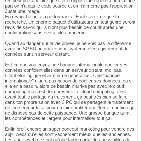
On peut presque dire que c'est l'opposé de l'open-source, d'une
part on n'a pas le code source et on n'a meme pas l'application.
Juste une image.
En revanche on a la performance. Faut savoir ce que tu
recherche. Un énorme paquet d'utilisateurs en tout genre seront
ravis de savoir qu'ils n'ont plus besoin de courir après une
configuration sans cesse plus moderne.
Quand au danger sur la vie privée, je ne vois pas la différence
avec un SGBD ou quelconque système d'enregistrement de
données sur un serveur distant.
Est-ce que vou voyez une banque internationale confier ses
données confidentielles dans un serveur distant, moi pas.
Il faut être logique et arrêter de généraliser. Une "banque
internationale" n'aura pas besoin de confier ses données, ou si
elle en a besoin, alors ce besoin n'arrive pas avec le cloud
computing mais est déjà présent. Le cloud computing, c'est
avant tout le partage du traitement, ça peut très bien se faire
dans ton propre salon avec 3 PC qui se partagent le traitement
de ton serveur local pour en faire profiter une 4ème machine qui
ne dispose pas de cette puissance. Une grosse banque aura
les compétences et l'argent pour internaliser tout ça.
Enfin bref, encore un super concept marketing pour vendre des
appli webs qu'elles sont vachement mieux que les anciennes.
Les applis web ne sont qu'une faible partie des possibilités du