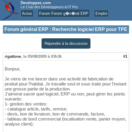
Developpez.com
Le Club des Développeurs et IT Pro
Actus
Forum Forum g�n�ral ERP
Emploi
Forum général ERP
:
Recherche logiciel ERP pour TPE
Répondre à la discussion
rigattone
,
le 05/08/2009 à 03h36
#1
Bonjour,
Je viens de me lancer dans une activité de fabrication de
produit pour l'habitat. Je travaille seul et sous traite pour l'instant
une grosse partie de la production.
J'aimerai savoir quel logiciel, ERP ou non, peut gérer les points
suivants:
1- gestion des ventes:
- catalogue article, tarifs, remise;
- devis, bon de livraison, bon de commande, facture,
- tableau de bord commercial (localisation vente, panier moyen,
analyse client);