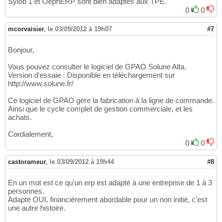
Sylob 1 et OepnERP sont bien adaptés aux TPE.
0
0
mcorvaisier
,
le 03/09/2012 à 19h07
#7
Bonjour,
Vous pouvez consulter le logiciel de GPAO Solune Alta.
Version d'essaie : Disponible en téléchargement sur
http://www.solune.fr/
Ce logiciel de GPAO gère la fabrication à la ligne de commande.
Ainsi que le cycle complet de gestion commerciale, et les
achats.
Cordialement,
0
0
castorameur
,
le 03/09/2012 à 19h44
#8
En un mot est ce qu'un erp est adapté à une entreprise de 1 à 3
personnes.
Adapté OUI, financièrement abordable pour un non initié, c'est
une autre histoire.