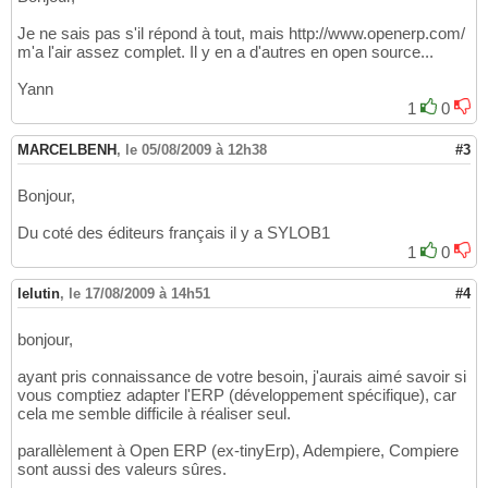
Je ne sais pas s'il répond à tout, mais http://www.openerp.com/
m'a l'air assez complet. Il y en a d'autres en open source...
Yann
1
0
MARCELBENH
,
le 05/08/2009 à 12h38
#3
Bonjour,
Du coté des éditeurs français il y a SYLOB1
1
0
lelutin
,
le 17/08/2009 à 14h51
#4
bonjour,
ayant pris connaissance de votre besoin, j'aurais aimé savoir si
vous comptiez adapter l'ERP (développement spécifique), car
cela me semble difficile à réaliser seul.
parallèlement à Open ERP (ex-tinyErp), Adempiere, Compiere
sont aussi des valeurs sûres.