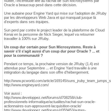
Nutter, l'incertitude liée au rachat de Sun Microsystems par
Oracle a beaucoup pesé dans cette décision.
Une aubaine pour Engine Yard qui mise sur l'adoption de JRuby
par les développeurs Web Java et qui manquait jusque là
d'experts dans ses équipes.
Sun perd par contre le project leader de la plateforme de Cloud
Kenai en la personne de Nick Sieger, lequel va retourner
travailler à 100% sur JRuby.
Un coup dur certain pour Sun Microsystems. Reste à
savoir s'il s'agit aussi d'un coup dur pour Oracle ? ... et
pour la communauté ?
Pendant ce temps, la prochaine version de JRuby (1.4) est
attendue pour Septembre ... et Engine Yard travaille à une
intégration du langage dans son offre d'hébergement.
http://www.pcworld.com/article/169145/suns_jruby_team_jumps_s
http://www.engineyard.com/
Voir aussi :
http://www.developpez.net/forums/d708258/club-
professionnels-informatique/actualites/rachat-sun-oracle-
actionnaires-sun-approuvent-lacquisition-oracle/
http://www.developpez.net/forums/d359453/autres-