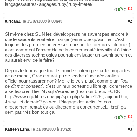
langages/autres-langages/ruby/jruby-interet/
0
0
turican2
,
le 29/07/2009 à 09h49
#2
Si même chez SUN les développeurs ne savent pas encore à
quelle sauce ils vont être mangé (remarqué qu'au final, c'est
toujours les premiers intéressés qui sont les derniers informés),
alors comment l'ensemble de la communauté travaillant à l'aide
des diverses technologies pourrait envisager un avenir serein et
au aurait envi de le faire?
Depuis le temps que tout le monde s'interroge sur les impactes
de ce rachat, Oracle aurait pu se fendre d'une déclaration
officiel pour rassurer non? Moi je le vois plutôt comme un:
"qui
ne dit mot consent"
, c'est un mur porteur du libre qui commence
à se fissurer. Hier Mysql s'ébrèche (très nombreux FORK
http://www.equilibres.ch/spip/spip.php?article126), aujourd'hui,
Jruby.. et demain? ça sent l'élagage des activités non
directement rentables ou directement concurrentiel... bref, ça
sent pas très bon tout ça.
0
0
Katleen Erna
,
le 31/08/2009 à 19h28
#3