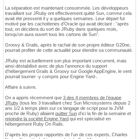
La séparation est maintenant consommée. Les développeurs
travaillant sur JRuby ont effectivement quitté Sun, comme cela
avait été pressenti il y a quelques semaines. Leur départ fut
motivé par les cachotteries d'Oracle qui avait déclaré : "après
tout, on décidera du sort de JRuby dans quelques mois,
lorsqu'on aura ouvert tous les cartons de Sun".
Groovy & Grails, après le rachat de son propre éditeur G20ne,
pourrait profiter de cette actualité pour étendre sa communauté.
JRuby est actuellement son plus important concurrent, mais
ainsi déstabilisé avec de plus l'annonce du support
d'hébergement Grails & Groovy sur Google AppEngine, le vent
pourrait tourner -y compris pour Engine Yard-.
Affaire à suivre.
On a appris récemment que
3 des 4 membres de l'équipe
JRuby
(tous les 3 travaillant chez Sun Microsystems depuis 2
ans 1/2 à temps plein sur ce langage de script pour la JVM
proche de Ruby) allaient
quitter Sun
d'ici la fin de la semaine et
rejoindre la société Engine Yard
qui est spécialisé en
hébergement Ruby On Rails.
D'après les propos rapportés de l'un de ces experts, Charles