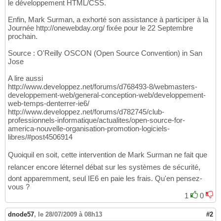
le développement HTML/CSS.
Enfin, Mark Surman, a exhorté son assistance à participer à la
Journée http://onewebday.org/ fixée pour le 22 Septembre
prochain.
Source : O'Reilly OSCON (Open Source Convention) in San
Jose
A lire aussi
http://www.developpez.net/forums/d768493-8/webmasters-
developpement-web/general-conception-web/developpement-
web-temps-denterrer-ie6/
http://www.developpez.net/forums/d782745/club-
professionnels-informatique/actualites/open-source-for-
america-nouvelle-organisation-promotion-logiciels-
libres/#post4506914
Quoiquil en soit, cette intervention de Mark Surman ne fait que
relancer encore léternel débat sur les systèmes de sécurité,
dont apparemment, seul IE6 en paie les frais. Qu'en pensez-
vous ?
1
0
dnode57
,
le 28/07/2009 à 08h13
#2