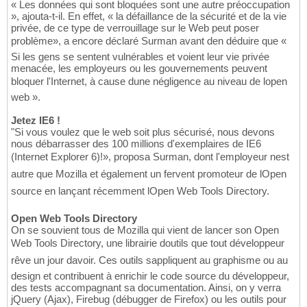
« Les données qui sont bloquées sont une autre préoccupation
», ajouta-t-il. En effet, « la défaillance de la sécurité et de la vie
privée, de ce type de verrouillage sur le Web peut poser
problème», a encore déclaré Surman avant den déduire que «
Si les gens se sentent vulnérables et voient leur vie privée
menacée, les employeurs ou les gouvernements peuvent
bloquer l'Internet, à cause dune négligence au niveau de lopen
web ».
Jetez IE6 !
"Si vous voulez que le web soit plus sécurisé, nous devons
nous débarrasser des 100 millions d'exemplaires de IE6
(Internet Explorer 6)!», proposa Surman, dont l'employeur nest
autre que Mozilla et également un fervent promoteur de lOpen
source en lançant récemment lOpen Web Tools Directory.
Open Web Tools Directory
On se souvient tous de Mozilla qui vient de lancer son Open
Web Tools Directory, une librairie doutils que tout développeur
rêve un jour davoir. Ces outils sappliquent au graphisme ou au
design et contribuent à enrichir le code source du développeur,
des tests accompagnant sa documentation. Ainsi, on y verra
jQuery (Ajax), Firebug (débugger de Firefox) ou les outils pour