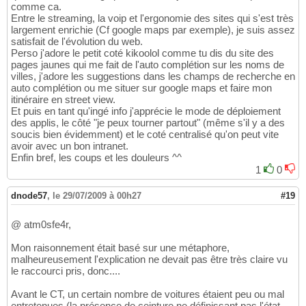
comme ca.
Entre le streaming, la voip et l'ergonomie des sites qui s'est très
largement enrichie (Cf google maps par exemple), je suis assez
satisfait de l'évolution du web.
Perso j'adore le petit coté kikoolol comme tu dis du site des
pages jaunes qui me fait de l'auto complétion sur les noms de
villes, j'adore les suggestions dans les champs de recherche en
auto complétion ou me situer sur google maps et faire mon
itinéraire en street view.
Et puis en tant qu'ingé info j'apprécie le mode de déploiement
des applis, le côté "je peux tourner partout" (même s'il y a des
soucis bien évidemment) et le coté centralisé qu'on peut vite
avoir avec un bon intranet.
Enfin bref, les coups et les douleurs ^^
1
0
dnode57
,
le 29/07/2009 à 00h27
#19
@ atm0sfe4r,
Mon raisonnement était basé sur une métaphore,
malheureusement l'explication ne devait pas être très claire vu
le raccourci pris, donc....
Avant le CT, un certain nombre de voitures étaient peu ou mal
entretenues (la présence de ceinture ne définissant pas l'état