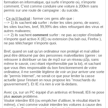
formation en informatique, qui surfe n'importe où, n'importe
comment. C'est comme conduire une voiture à 200km sans
permis sur une route de campagne : du suicide.
-
Ce qu'il faudrait
: former ces gens afin que :
---> 1) ils sachent
où
surfer : éviter les sites porno, de warez,
les sites louches, bref, 99,99% des sites refourgant des virus et
autres malwares;
---> 2) ils sachent
comment
surfer : ne pas accepter d'installer
n'importe quel active-X (IE) ou extension (ha bah oui, Firefox ),
ne pas télécharger n'importe quoi.
Bref, quand on sait qu'un ordinateur non protégé et mal utilisé
peut être détourné par des personnes malveillantes (genre : se
retrouver à distribuer un tas de mp3 sur un réseau p2p, sans
même le savoir, ceci étant répréhensible par la loi), et sachant
que vous êtes responsable du bon fonctionnement de votre
ordinateur, il me semble légitime de voir un jour arriver une sorte
de "permis Internet", ne serait-ce que pour limiter la casse
actuelle (pour l'instant on nous propose les "mouchards du
gouvernement"). Et IE n'a rien à voir là-dedans.
Avec ça, sur un PC équipé d'un antivirus et firewall, IE6 ne pose
plus
aucun
problème.
Vouloir interdire IE6 (ou empêcher d'utiliser, le résultat étant le
même), c'est comme vouloir interdire les voitures à cause des