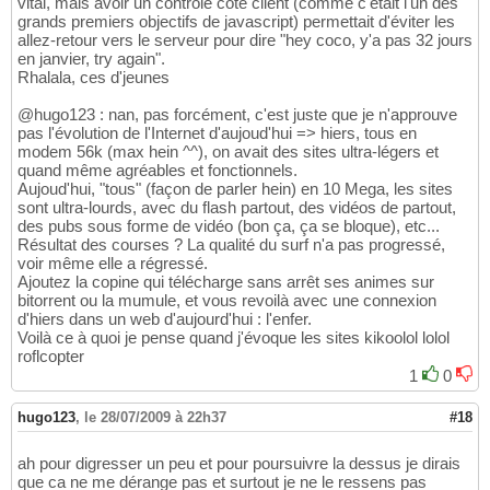
vital, mais avoir un contrôle côté client (comme c'était l'un des
grands premiers objectifs de javascript) permettait d'éviter les
allez-retour vers le serveur pour dire "hey coco, y'a pas 32 jours
en janvier, try again".
Rhalala, ces d'jeunes
@hugo123 : nan, pas forcément, c'est juste que je n'approuve
pas l'évolution de l'Internet d'aujoud'hui => hiers, tous en
modem 56k (max hein ^^), on avait des sites ultra-légers et
quand même agréables et fonctionnels.
Aujoud'hui, "tous" (façon de parler hein) en 10 Mega, les sites
sont ultra-lourds, avec du flash partout, des vidéos de partout,
des pubs sous forme de vidéo (bon ça, ça se bloque), etc...
Résultat des courses ? La qualité du surf n'a pas progressé,
voir même elle a régressé.
Ajoutez la copine qui télécharge sans arrêt ses animes sur
bitorrent ou la mumule, et vous revoilà avec une connexion
d'hiers dans un web d'aujourd'hui : l'enfer.
Voilà ce à quoi je pense quand j'évoque les sites kikoolol lolol
roflcopter
1
0
hugo123
,
le 28/07/2009 à 22h37
#18
ah pour digresser un peu et pour poursuivre la dessus je dirais
que ca ne me dérange pas et surtout je ne le ressens pas