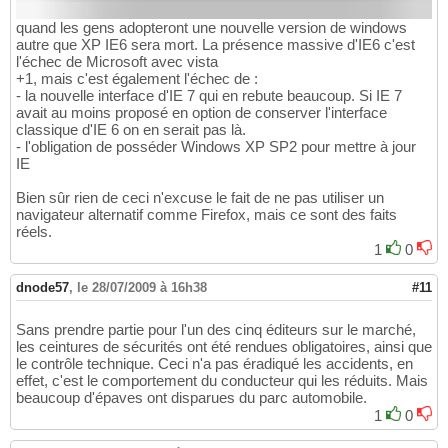
quand les gens adopteront une nouvelle version de windows
autre que XP IE6 sera mort. La présence massive d'IE6 c'est
l'échec de Microsoft avec vista
+1, mais c'est également l'échec de :
- la nouvelle interface d'IE 7 qui en rebute beaucoup. Si IE 7
avait au moins proposé en option de conserver l'interface
classique d'IE 6 on en serait pas là.
- l'obligation de posséder Windows XP SP2 pour mettre à jour
IE
Bien sûr rien de ceci n'excuse le fait de ne pas utiliser un
navigateur alternatif comme Firefox, mais ce sont des faits
réels.
1
0
dnode57
,
le 28/07/2009 à 16h38
#11
Sans prendre partie pour l'un des cinq éditeurs sur le marché,
les ceintures de sécurités ont été rendues obligatoires, ainsi que
le contrôle technique. Ceci n'a pas éradiqué les accidents, en
effet, c'est le comportement du conducteur qui les réduits. Mais
beaucoup d'épaves ont disparues du parc automobile.
1
0