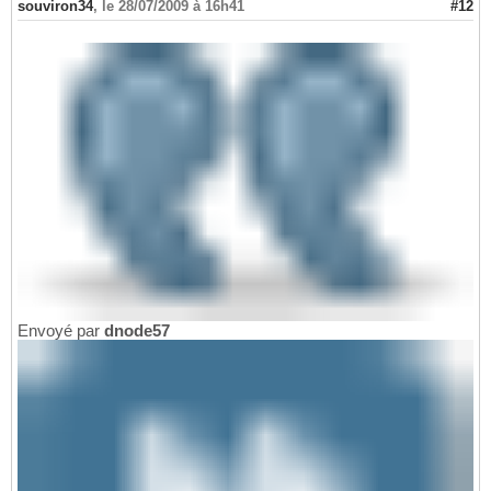
souviron34
,
le 28/07/2009 à 16h41
#12
Envoyé par
dnode57