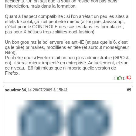
accidents. Or, on sait que la solution réside non pas dans
l'interdiction, mais dans la formation.
Quant à l'aspect compatibilité : si l'on arrêtait un peu les sites à
effets kikoolol, ça irait peut être mieux (à l'origine, Javascript,
c'était pour le CONTROLE des saisies dans les formulaires,
pas pour X bêtises trop-zoliiiiies-cool-fashion).
Un bon gros raz le bol envers les anti-IE (et pas que le 6, c'est
ça le pire) primaires, mozilliens en tête (et surtout monseigneur
Nitot).
Peut être que si Firefox était un peu plus administrable (GPO &
co), il serait mieux implenté en entreprise. Actuellement, et sur
ce niveau, IE6 fait mieux que n'importe quelle version de
Firefox.
1
0
souviron34
,
le 28/07/2009 à 15h41
#9