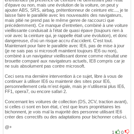
d'épave ou non, mais une évolution de la voiture, on peut y
ajouter ABS, SRS, airbag, prétentionneur de ceinture etc..., je te
laisse faire le parallèle avec les nouveautés des navigateurs,
mais pitié ne prend pas le même genre de raccourci que
précédemment). Ce manque d'entretien, combiné à une voiture
vieillissante conduisait à l'état de quasi épave (toujours rien à
voir avec la ceinture qui, je rappelle était une évolution), et donc
dangereuse, d'où un risque accru d'accident. C'est tout.
Maintenant pour faire le parallèle avec IE6, pas de mise à jour
(je ne sais pas si microsoft maintient toujours IE6 ou non),
combiné à un navigateur vieillissant donne comme résultat une
brouette comparé aux navigateurs actuels, IE8 compris car je
ne suis absolument pas contre microsoft.
Ceci sera ma dernière intervention à ce sujet, libre à vous de
continuer à utiliser IE6 ou maintenir des sites pour IE6,
personnellement cela m'est égale, mais je n'utiliserai plus IE6,
FF1, opera7, ou encore safari 2.
Concernant les voitures de collection (DS, 2CV, traction avant),
si celles ci sont en bon état, c'est que leurs propriétaires les
bichonnent, je vois mal la majorité des personne utilisant IE6
créer des correctifs ou des adaptations pour bichonner celui-ci.
@+
1
0