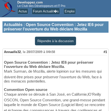
Developpez.com
Le Club des Développeurs et IT Pro
Actus
Forum Actualit�s
Emploi
Actualités
:
Open Source Convention : Jetez IE6 pour
préserver l'ouverture du Web déclare Mozilla
Répondre à la discussion
Annaelle32
,
le 28/07/2009 à 04h58
#1
Open Source Convention : Jetez IE6 pour préserver
l'ouverture du Web déclare Mozilla
.
Mark Surman, de Mozilla, alerte lopinion sur les mesures qui
doivent être prises pour préserver l'ouverture du Web, face à
des menaces potentielles.
Convention Open source
Chaque année se déroule à San José, en Californie,lO'Reilly
OSCON, Open Source Convention, une grand-messe pendant
laquelle le monde de lOpen Source (Logiciel libre) se rencontre
et échange des connaissances à travers des conférences et