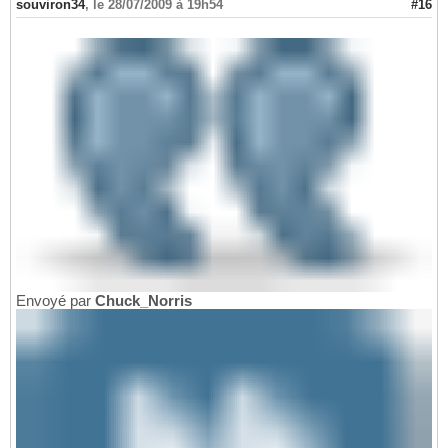
souviron34
,
le 28/07/2009 à 19h54
#16
Envoyé par
Chuck_Norris